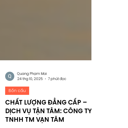
Quang Phạm Mai
24 thg 10, 2025
7 phút đọc
Bồn cầu
CHẤT LƯỢNG ĐẲNG CẤP –