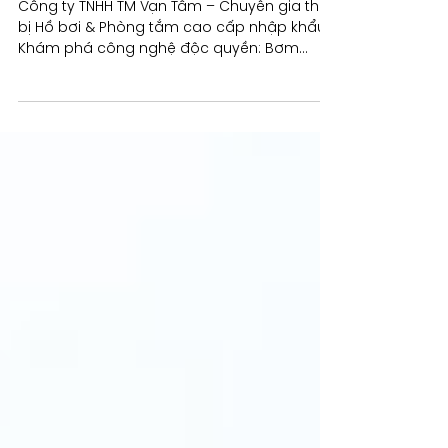
DỊCH VỤ TẬN TÂM: CÔNG TY
TNHH TM VẠN TÂM
Công ty TNHH TM Vạn Tâm – Chuyên gia thiết
bị Hồ bơi & Phòng tắm cao cấp nhập khẩu.
Khám phá công nghệ độc quyền: Bơm
IE3/IPX5, Lõi chia nước FLÜHS ĐỨC, Men sứ
Hygienic Glaze 1200°C, Xả Tornado 360 độ,
và Tiêu chuẩn quốc tế. Cam kết chất lượng,
dịch vụ tận tâm từ 1998.