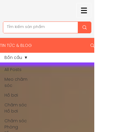
TIN TỨC & BLOG
Bồn cầu
All Posts
Mẹo chăm
sóc
Hồ bơi
Chăm sóc
Hồ bơi
Chăm sóc
Phòng