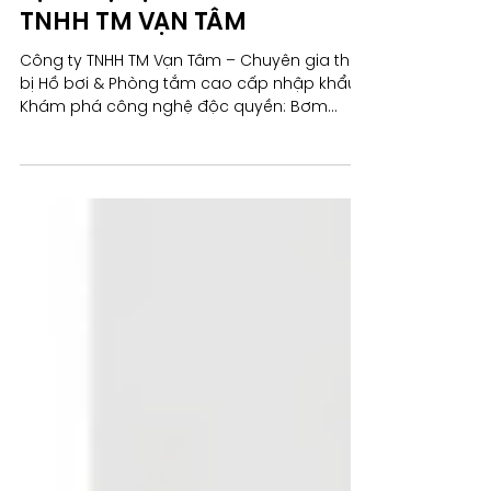
CHẤT LƯỢNG ĐẲNG CẤP –
DỊCH VỤ TẬN TÂM: CÔNG TY
TNHH TM VẠN TÂM
Công ty TNHH TM Vạn Tâm – Chuyên gia thiết
bị Hồ bơi & Phòng tắm cao cấp nhập khẩu.
Khám phá công nghệ độc quyền: Bơm
IE3/IPX5, Lõi chia nước FLÜHS ĐỨC, Men sứ
Hygienic Glaze 1200°C, Xả Tornado 360 độ,
và Tiêu chuẩn quốc tế. Cam kết chất lượng,
dịch vụ tận tâm từ 1998.