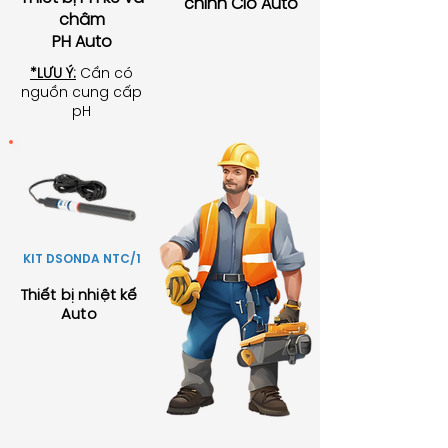
chỉnh Clo Auto
châm
PH Auto
*LƯU Ý:
Cần có
nguồn cung cấp
pH
KIT DSONDA NTC/1
Thiết bị nhiệt kế
Auto