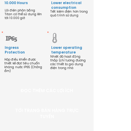
10.000 Hours
Lower electrical
consumption
Lõi điện phân bằng
Tiết kiệm điện hơn trong
Titan có thể sử dụng lên
quá trình sử dụng
tới 10.000 giờ
Ingress
Lower operating
Protection
temperature
Nhiệt độ hoạt động
Hộp điều khiển được
thấp (chỉ tương đương
thiết kế đạt tiêu chuẩn
các thiết bị gia dụng
kháng nước IP65 (Chống
điện trong nhà
ẩm)
ĐỌC THÊM CÁC LỢI ÍCH
TỚI TRANG BÁN HÀNG TRỰC
TUYẾN