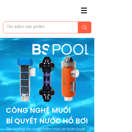
CÔNG NGHỆ MUỐI
BÍ QUYẾT NƯỚC HỒ BƠI
Tận hưởng làn nước mềm mại, an toàn tuyệt