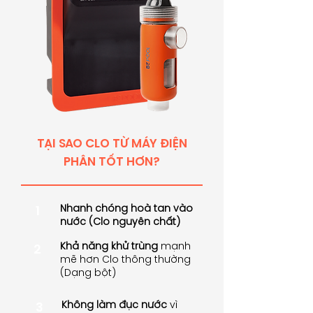
​TẠI SAO CLO TỪ MÁY ĐIỆN
PHÂN TỐT HƠN?
Nhanh chóng hoà tan vào
1
nước (Clo nguyên chất)
Khả năng khử trùng
mạnh
2
mẽ hơn Clo thông thường
(Dạng bột)
Không làm đục nước
vì
3