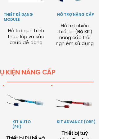
THIẾT KẾ DẠNG
HỖ TRỢ NÂNG CẤP
MODULE
Hỗ trợ nhiều
Hỗ trợ quá trình
thiết bị (
Bộ KIT
)
tháo lắp và sửa
nâng cấp trải
chữa dễ dàng
nghiệm sử dụng
Ụ KIỆN NÂNG CẤP
KIT AUTO
KIT ADVANCE (ORP)
(PH)
Thiết bị tuỳ
Thiết bị PH kế và