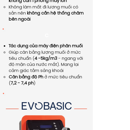
không cần 1 phòng máy lớn
Không làm mất đi lượng muối có
sẵn nên
không cần hệ thống châm
bên ngoài
C
Tác dụng của máy điện phân muối
Giúp cân bằng lượng muối ở mức
tiêu chuẩn (
4 -5kg/m3
- ngang với
độ mặn của nước mắt). Mang lại
cảm giác tắm sảng khoái
Cân bằng độ Ph
ở mức tiêu chuẩn
(
7,2 - 7,4 ph
)