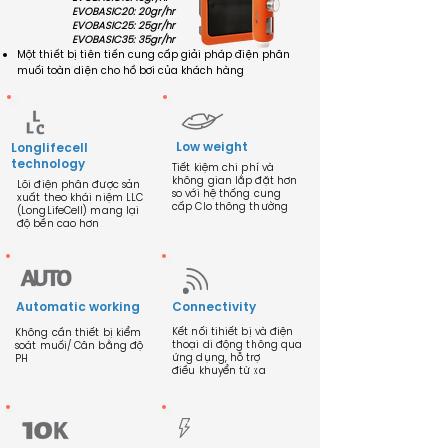
EVOBASIC20: 20gr/hr
EVOBASIC25: 25gr/hr
EVOBASIC35: 35gr/hr
Một thiết bị tiên tiến cung cấp giải pháp điện phân
muối toàn diện cho hồ bơi của khách hàng
Low weight
Longlifecell
technology
Tiết kiệm chi phí và
không gian lắp đặt hơn
Lõi điện phân được sản
so với hệ thống cung
xuất theo khái niệm LLC
cấp Clo thông thường
(LongLifeCell) mang lại
độ bền cao hơn
Automatic working
Connectivity
Kết nối tihiết bị và điện
Không cần thiết bị kiểm
thoại di động thông qua
soát muối/ Cân bằng độ
ứng dụng, hỗ trợ
PH
điều khuyển từ xa