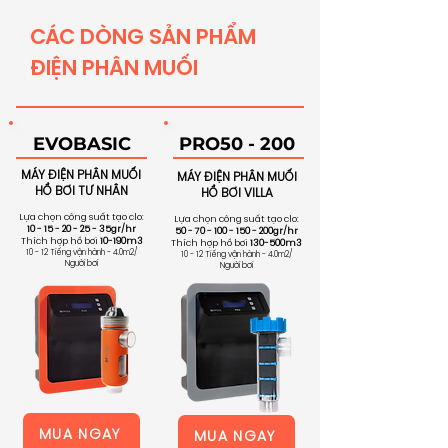
CÁC DÒNG SẢN PHẨM
ĐIỆN PHÂN MUỐI
​EVOBASIC
​PRO50 - 200
MÁY ĐIỆN PHÂN MUỐI
MÁY ĐIỆN PHÂN MUỐI
HỒ BƠI TƯ NHÂN
HỒ BƠI VILLA
Lựa chọn công suất tạo clo:
Lựa chọn công suất tạo clo:
10 - 15 - 20 - 25
- 35gr/hr
50 - 70 - 100 - 150
- 200gr/hr
Thích hợp hồ bơi
10-190m3
Thích hợp hồ bơi
130-500m3
10 - 12 Tiếng vận hành - 4.0m2/
10 - 12 Tiếng vận hành - 4.0m2/
Người bơi
Người bơi
MUA NGAY
MUA NGAY