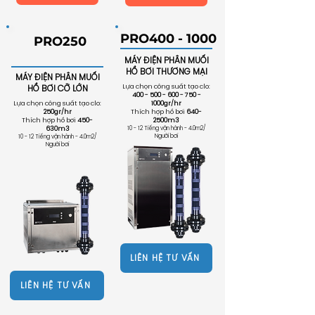
​PRO400 - 1000
​PRO250
MÁY ĐIỆN PHÂN MUỐI
HỒ BƠI THƯƠNG MẠI
MÁY ĐIỆN PHÂN MUỐI
HỒ BƠI CỠ LỚN
Lựa chọn công suất tạo clo:
400 - 500 - 600 - 750
-
Lựa chọn công suất tạo clo:
1000gr/hr
250gr/hr
Thích hợp hồ bơi
640-
Thích hợp hồ bơi
450-
2500m3
630m3
10 - 12 Tiếng vận hành - 4.0m2/
Người bơi
10 - 12 Tiếng vận hành - 4.0m2/
Người bơi
LIÊN HỆ TƯ VẤN
LIÊN HỆ TƯ VẤN