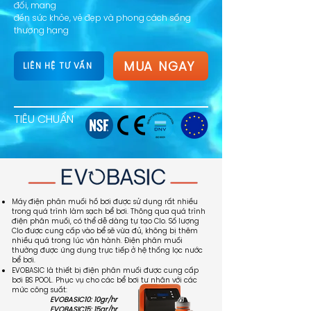
đối, mang
đến sức khỏe, vẻ đẹp và phong cách sống
thượng hạng
MUA NGAY
LIÊN HỆ TƯ VẤN
TIÊU CHUẨN
Máy điện phân muối hồ bơi được sử dụng rất nhiều
trong quá trình làm sạch bể bơi. Thông qua quá trình
điện phân muối, có thể dễ dàng tự tạo Clo. Số lượng
Clo được cung cấp vào bể sẽ vừa đủ, không bị thêm
nhiều quá trong lúc vận hành. Điện phân muối
thường được ứng dụng trực tiếp ở hệ thống lọc nước
bể bơi.
EVOBASIC là thiết bị điện phân muối được cung cấp
bơi BS POOL. Phục vụ cho các bể bơi tư nhân với các
mức công suất:
EVOBASIC10: 10gr/hr
EVOBASIC15: 15gr/hr