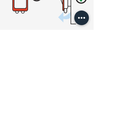
Lắp đặt phía
Đầu cảm biến
trước
ga lắp hướng
hệ thống
lên trên
BYPASS