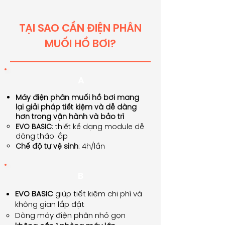
​TẠI SAO CẦN ĐIỆN PHÂN
MUỐI HỒ BƠI?
A
Máy điện phân muối hồ bơi mang
lại giải pháp tiết kiệm và dễ dàng
hơn trong vận hành và bảo trì
EVO BASIC
: thiết kế dạng module dễ
dàng tháo lắp
Chế độ tự vệ sinh
: 4h/lần
B
EVO BASIC
giúp tiết kiệm chi phí và
không gian lắp đặt
Dòng máy điện phân nhỏ gọn