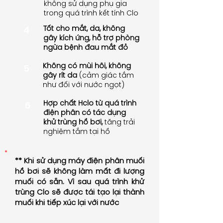
không sử dụng phụ gia
trong quá trình kết tính Clo
Tốt cho mắt, da, không
4
gây kích ứng, hỗ trợ phòng
ngừa bệnh đau mắt đỏ
Không có mùi hôi, không
5
gây rít da
(cảm giác tắm
như đối với nước ngọt)
Hợp chất Hclo từ quá trình
6
điện phân có tác dụng
khử trùng hồ bơi,
tăng trải
nghiệm tắm tại hồ
** Khi sử dụng máy điện phân muối
hồ bơi sẽ không làm mất đi lượng
muối có sẵn. Vì sau quá trình khử
trùng Clo sẽ được tái tạo lại thành
muối khi tiếp xúc lại với nước