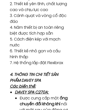
2. Thiết kế yên tĩnh, chất lượng
cao và chịu lực cao
3. Cánh quạt và vòng cổ độc
đáo
4. Năm thiết bị an toàn riêng
biệt được tích hợp sẵn
5. Cách điện kép với mạch
nước
6. Thiết kế nhỏ gọn và cấu
hình thấp
7. Hệ thống lắp đặt Flexibrax
4. THÔNG TIN CHI TIẾT SẢN
PHẨM DAVEY SPA
Các biến thể:
DAVEY SPA C270A:
Được cung cấp một
ống
chuyển đổi không khí
nối
với mặt sau của động cơ