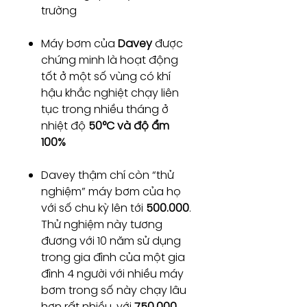
trường
Máy bơm của
Davey
được
chứng minh là hoạt động
tốt ở một số vùng có khí
hậu khắc nghiệt chạy liên
tục trong nhiều tháng ở
nhiệt độ
50°C và độ ẩm
100%
Davey thậm chí còn “thử
nghiệm” máy bơm của họ
với số chu kỳ lên tới
500.000
.
Thử nghiệm này tương
đương với 10 năm sử dụng
trong gia đình của một gia
đình 4 người với nhiều máy
bơm trong số này chạy lâu
hơn rất nhiều, với
750.000