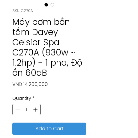
SKU: C270A
Máy bơm bồn
tắm Davey
Celsior Spa
C270A (930w ~
1.2hp) - 1 pha, Độ
ồn 60dB
Price
VND 14,200,000
Quantity
*
Add to Cart