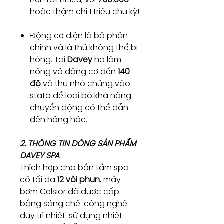
hoặc thậm chí 1 triệu chu kỳ!
Động cơ điện là bộ phận
chính và là thứ không thể bị
hỏng. Tại
Davey
họ làm
nóng vỏ động cơ đến
140
độ
và thu nhỏ chúng vào
stato để loại bỏ khả năng
chuyển động có thể dẫn
đến hỏng hóc.
2. THÔNG TIN DÒNG SẢN PHẨM
DAVEY SPA
Thích hợp cho bồn tắm spa
có tối đa
12 vòi phun
, máy
bơm Celsior đã được cấp
bằng sáng chế 'công nghệ
duy trì nhiệt' sử dụng nhiệt