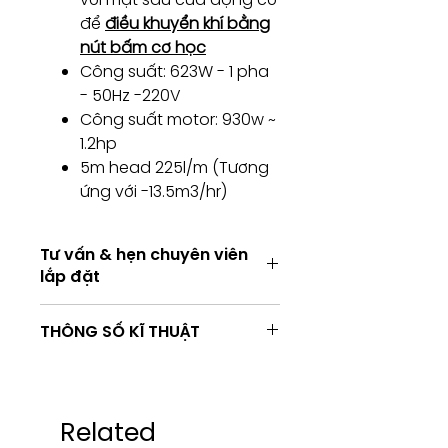
để
điều khuyển khí bằng
nút bấm cơ học
Công suất: 623W - 1 pha
- 50Hz -220V
Công suất motor: 930w ~
1.2hp
5m head 225l/m (Tương
ứng với -13.5m3/hr)
Tư vấn & hẹn chuyên viên
lắp đặt
Tư vấn kỹ thuật / Hẹn chuyên viên
THÔNG SỐ KĨ THUẬT
lắp đặt
Consulting / Booking for
Installation service
HOTLINE:
Thông
C270A
C400A
(+84) 283 514 515
số kĩ
Related
​(+84) 896 655 454
thuật