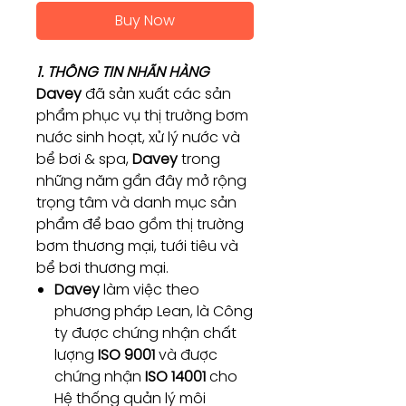
Buy Now
1. THÔNG TIN NHÃN HÀNG
Davey
đã sản xuất các sản
phẩm phục vụ thị trường bơm
nước sinh hoạt, xử lý nước và
bể bơi & spa,
Davey
trong
những năm gần đây mở rộng
trọng tâm và danh mục sản
phẩm để bao gồm thị trường
bơm thương mại, tưới tiêu và
bể bơi thương mại.
Davey
làm việc theo
phương pháp Lean, là Công
ty được chứng nhận chất
lượng
ISO 9001
và được
chứng nhận
ISO 14001
cho
Hệ thống quản lý môi