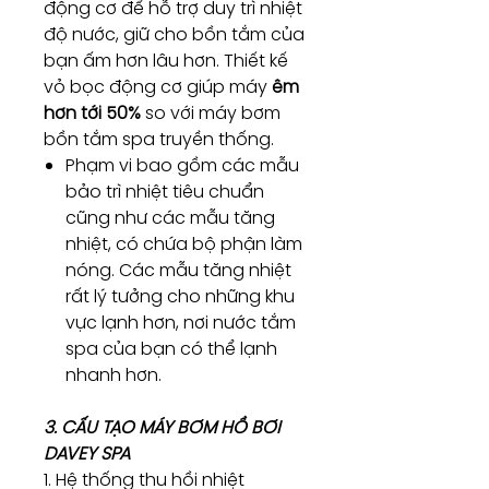
động cơ để hỗ trợ duy trì nhiệt
độ nước, giữ cho bồn tắm của
bạn ấm hơn lâu hơn. Thiết kế
vỏ bọc động cơ giúp máy
êm
hơn tới 50%
so với máy bơm
bồn tắm spa truyền thống.
Phạm vi bao gồm các mẫu
bảo trì nhiệt tiêu chuẩn
cũng như các mẫu tăng
nhiệt, có chứa bộ phận làm
nóng. Các mẫu tăng nhiệt
rất lý tưởng cho những khu
vực lạnh hơn, nơi nước tắm
spa của bạn có thể lạnh
nhanh hơn.
3. CẤU TẠO MÁY BƠM HỒ BƠI
DAVEY SPA
1. Hệ thống thu hồi nhiệt