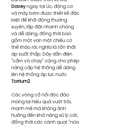
Davey
ngay tại Úc, động cơ
và máy bơm được thiết kế đặc
biệt để khởi động thường
xuyên, lắp đặt nhanh chóng
và dễ dàng, đồng thời bao
gồm một van một chiều có
thể tháo rời, nghĩa là tổn thất
áp suất thấp. Dây dẫn điện
"cắm và chạy" cũng cho phép
nâng cấp hệ thống dễ dàng
lên hệ thống áp lực nước
Torrium2
.
Các vòng cổ nổi độc đáo
mang lại hiệu quả vượt trội,
mạnh mẽ mà không ảnh
hưởng đến khả năng xử lý cát,
đồng thời các cánh quạt "nửa