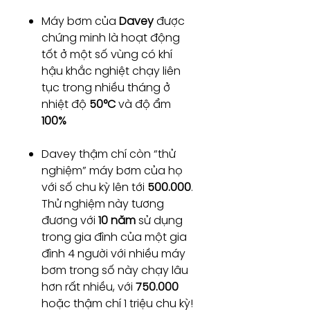
Máy bơm của
Davey
được
chứng minh là hoạt động
tốt ở một số vùng có khí
hậu khắc nghiệt chạy liên
tục trong nhiều tháng ở
nhiệt độ
50°C
và độ ẩm
100%
Davey thậm chí còn “thử
nghiệm” máy bơm của họ
với số chu kỳ lên tới
500.000
.
Thử nghiệm này tương
đương với
10 năm
sử dụng
trong gia đình của một gia
đình 4 người với nhiều máy
bơm trong số này chạy lâu
hơn rất nhiều, với
750.000
hoặc thậm chí 1 triệu chu kỳ!