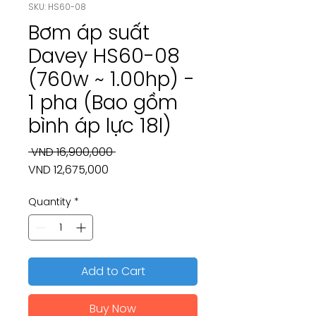
SKU: HS60-08
Bơm áp suất
Davey HS60-08
(760w ~ 1.00hp) -
1 pha (Bao gồm
bình áp lực 18l)
Regular
 VND 16,900,000 
Sale
Price
VND 12,675,000
Price
Quantity
*
Add to Cart
Buy Now