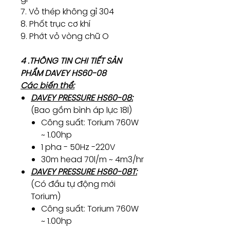
7. Vỏ thép không gỉ 304
8. Phốt trục cơ khí
9. Phớt vỏ vòng chữ O
4 .THÔNG TIN CHI TIẾT SẢN
PHẨM DAVEY HS60-08
Các biến thể:
DAVEY PRESSURE HS60-08:
(Bao gồm bình áp lực 18l)
Công suất: Torium 760W
~ 1.00hp
1 pha - 50Hz -220V
30m head 70l/m ~ 4m3/hr
DAVEY PRESSURE HS60-08T:
(Có đầu tự động mới
Torium)
Công suất: Torium 760W
~ 1.00hp