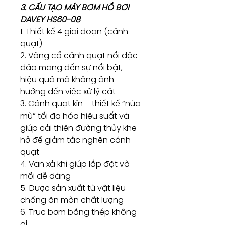
3. CẤU TẠO MÁY BƠM HỒ BƠI
DAVEY HS60-08
1. Thiết kế 4 giai đoạn (cánh
quạt)
2. Vòng cổ cánh quạt nổi độc
đáo mang đến sự nổi bật,
hiệu quả mà không ảnh
hưởng đến việc xử lý cát
3. Cánh quạt kín – thiết kế “nửa
mù” tối đa hóa hiệu suất và
giúp cải thiện đường thủy khe
hở để giảm tắc nghẽn cánh
quạt
4. Van xả khí giúp lắp đặt và
mồi dễ dàng
5. Được sản xuất từ vật liệu
chống ăn mòn chất lượng
6. Trục bơm bằng thép không
gỉ