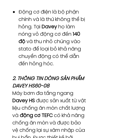
Động cơ điện là bộ phận
chính và là thứ không thể bị
hỏng. Tại
Davey
họ làm
nóng vỏ động cơ đến
140
độ
và thu nhỏ chúng vào
stato để loại bỏ khả năng
chuyển động có thể dẫn
đến hỏng hóc.
2. THÔNG TIN DÒNG SẢN PHẨM
DAVEY HS60-08
Máy bơm đa tầng ngang
Davey HS
được sản xuất từ ​​​​vật
liệu chống ăn mòn chất lượng
và
động cơ TEFC
có khả năng
chống ăn mòn và được bảo
vệ chống lại sự xâm nhập của
bụi bẩn. Được thiết kế bởi