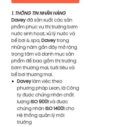
1. THÔNG TIN NHÃN HÀNG
Davey
đã sản xuất các sản
phẩm phục vụ thị trường bơm
nước sinh hoạt, xử lý nước và
bể bơi & spa,
Davey
trong
những năm gần đây mở rộng
trọng tâm và danh mục sản
phẩm để bao gồm thị trường
bơm thương mại, tưới tiêu và
bể bơi thương mại.
Davey
làm việc theo
phương pháp Lean, là Công
ty được chứng nhận chất
lượng
ISO 9001
và được
chứng nhận
ISO 14001
cho
Hệ thống quản lý môi
trường