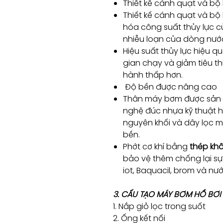
Thiết kế cánh quạt và bộ
Thiết kế cánh quạt và bộ
hóa công suất thủy lực c
nhiễu loạn của dòng nướ
Hiệu suất thủy lực hiệu 
gian chạy và giảm tiêu t
hành thấp hơn.
Độ bền được nâng cao
Thân máy bơm được sản 
nghệ đúc nhựa kỹ thuật h
nguyên khối và dây lọc 
bền.
Phớt cơ khí bằng
thép khô
bảo vệ thêm chống lại sự 
iot, Baquacil, brom và nư
3. CẤU TẠO MÁY BƠM HỒ BƠI
1. Nắp giỏ lọc trong suốt
2. Ống kết nối