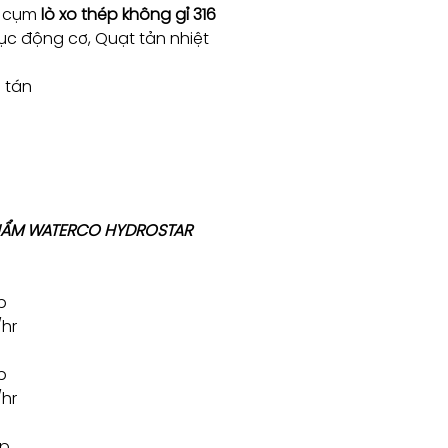
g cụm
lò xo thép không gỉ 316
rục động cơ, Quạt tản nhiệt
 tán
 PHẨM WATERCO HYDROSTAR
p
hr
p
hr
hp