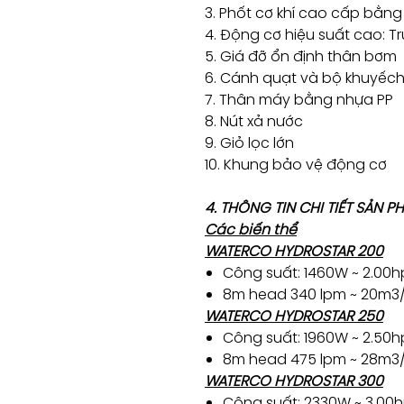
3. Phốt cơ khí cao cấp bằn
4. Động cơ hiệu suất cao: T
5. Giá đỡ ổn định thân bơm
6. Cánh quạt và bộ khuyếch
7. Thân máy bằng nhựa PP
8. Nút xả nước
9. Giỏ lọc lớn
10. Khung bảo vệ động cơ
4. THÔNG TIN CHI TIẾT SẢN
Các biến thể
WATERCO HYDROSTAR 200
Công suất: 1460W ~ 2.00h
8m head 340 lpm ~ 20m3/
WATERCO HYDROSTAR 250
Công suất: 1960W ~ 2.50h
8m head 475 lpm ~ 28m3/
WATERCO HYDROSTAR 300
Công suất: 2330W ~ 3.00