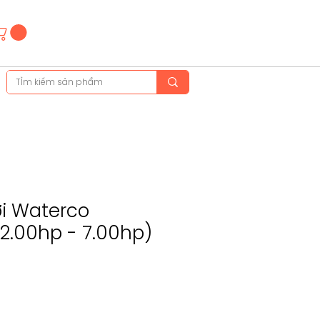
Hotline
(+84)28 3514 6515
(+84)89 665 5454
i Waterco
2.00hp - 7.00hp)
Sale
Price