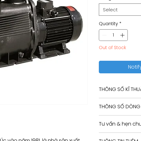
Select
Quantity
*
Out of Stock
Notif
THÔNG SỐ KĨ THU
Waterco Hydrosta
THÔNG SỐ DÒNG
2hp - 65mm ports
Part Number
Tư vấn & hẹn chu
Tư vấn kỹ thuật / 
Úc vào năm 1981, là nhà sản xuất