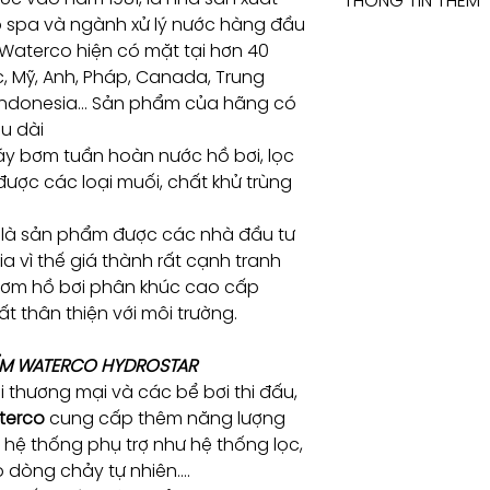
THÔNG TIN THÊM
2404200
Consulting / Bookin
ho spa và ngành xử lý nước hàng đầu
HOTLINE:
XEM >>
TẠI ĐÂY
 Waterco hiện có mặt tại hơn 40
(+84) 283 514 515
​(+84) 896 655 454
c, Mỹ, Anh, Pháp, Canada, Trung
EMAIL: info@vant
 Indonesia… Sản phẩm của hãng có
u dài
2404300
áy bơm tuần hoàn nước hồ bơi, lọc
 được các loại muối, chất khử trùng
24043008 (3
phase)
là sản phẩm được các nhà đầu tư
sia vì thế giá thành rất cạnh tranh
2404350
bơm hồ bơi phân khúc cao cấp
ất thân thiện với môi trường.
2404400 (3
ẨM WATERCO HYDROSTAR
phase)
i thương mại và các bể bơi thi đấu,
240450033
terco
cung cấp thêm năng lượng
c hệ thống phụ trợ như hệ thống lọc,
o dòng chảy tự nhiên….
240460033