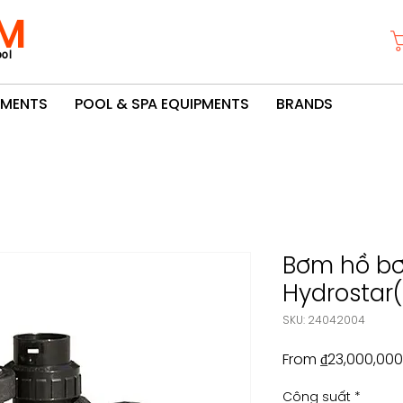
M
ol
PMENTS
POOL & SPA EQUIPMENTS
BRANDS
Bơm hồ bơ
Hydrostar(
SKU: 24042004
From
₫23,000,000
Công suất
*