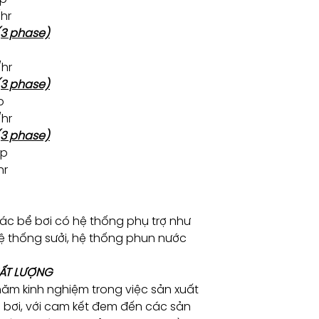
hr
3 phase)
p
hr
3 phase)
p
hr
3 phase)
hp
hr
c bể bơi có hệ thống phụ trợ như
ệ thống sưởi, hệ thống phun nước
HẤT LƯỢNG
năm kinh nghiệm trong việc sản xuất
ể bơi, với cam kết đem đến các sản