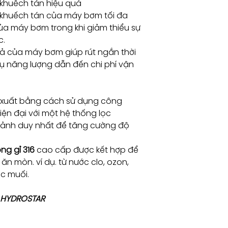
 khuếch tán hiệu quả
 khuếch tán của máy bơm tối đa
ủa máy bơm trong khi giảm thiểu sự
240470033
c.
quả của máy bơm giúp rút ngắn thời
hụ năng lượng dẫn đến chi phí vận
Phase
Volts
xuất bằng cách sử dụng công
iện đại với một hệ thống lọc
1
220 
mảnh duy nhất để tăng cường độ
240
3
380 
ng gỉ 316
cao cấp được kết hợp để
420
ăn mòn. ví dụ. từ nước clo, ozon,
ớc muối.
 HYDROSTAR