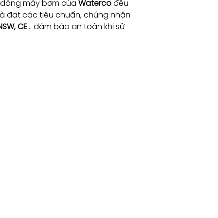
c dòng máy bơm của
Waterco
đều
và đạt các tiêu chuẩn, chứng nhận
 NSW, CE
… đảm bảo an toàn khi sử