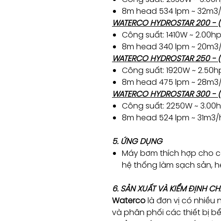
8m head 534 lpm ~ 32m3/
WATERCO HYDROSTAR 200 - (
Công suất: 1410W ~ 2.00h
8m head 340 lpm ~ 20m3/
WATERCO HYDROSTAR 250 - (
Công suất: 1920W ~ 2.50h
8m head 475 lpm ~ 28m3/
WATERCO HYDROSTAR 300 - (
Công suất: 2250W ~ 3.00
8m head 524 lpm ~ 31m3/
5. ỨNG DỤNG
Máy bơm thích hợp cho cá
hệ thống làm sạch sản, h
6. SẢN XUẤT VÀ KIỂM ĐỊNH C
Waterco
là đơn vị có nhiều 
và phân phối các thiết bị b