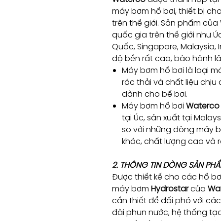
máy bơm hồ bơi, thiết bị c
trên thế giới. Sản phẩm của
quốc gia trên thế giới như Ú
Quốc, Singapore, Malaysia,
độ bền rất cao, bảo hành lâ
Máy bơm hồ bơi là loại m
rác thải và chất liệu chịu
dành cho bể bơi.
Máy bơm hồ bơi
Waterco
tại Úc, sản xuất tại Malay
so với những dòng máy 
khác, chất lượng cao và r
2. THÔNG TIN DÒNG SẢN PH
Được thiết kế cho các hồ bơ
máy bơm
Hydrostar
của
Wa
cần thiết để đối phó với cá
đài phun nước, hệ thống tạ