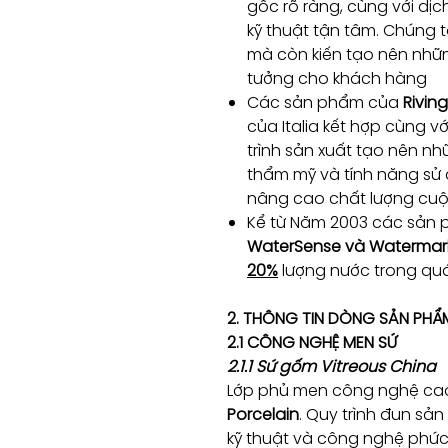
gốc rõ ràng, cùng với dịc
kỹ thuật tận tâm. Chúng 
mà còn kiến tạo nên nhữn
tưởng cho khách hàng
Các sản phẩm của
Rivin
của Italia kết hợp cùng v
trình sản xuất tạo nên n
thẩm mỹ và tính năng sử 
nâng cao chất lượng cu
Kể từ Năm 2003 các sản 
WaterSense và Watermar
20%
lượng nước trong quá
2. THÔNG TIN DÒNG SẢN PHẨ
2.1 CÔNG NGHỆ MEN SỨ
2.1.1 Sứ gốm Vitreous China
Lớp phủ men công nghệ c
Porcelain
. Quy trình đun sả
kỹ thuật và công nghệ phức