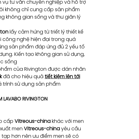
h vụ tư vấn chuyên nghiệp và hỗ trợ
tôi không chỉ cung cấp sản phẩm
g không gian sống và thư giãn lý
gton
lấy cảm hứng từ triết lý thiết kế
ới công nghệ hiện đại trong quá
hững sản phẩm đáp ứng đủ 2 yếu tố
dụng. Kiến tạo không gian sử dụng,
ộc sống
phẩm của Rivington được dán nhãn
k
đã cho hiệu quả
tiết kiệm lên tới
 trình sử dụng sản phẩm
M LAVABO RIVINGTON
ao cấp
Vitreous-china
khác với men
n xuất men
Vitreous-china
yêu cầu
 tạp hơn nên ưu điểm men sẽ có