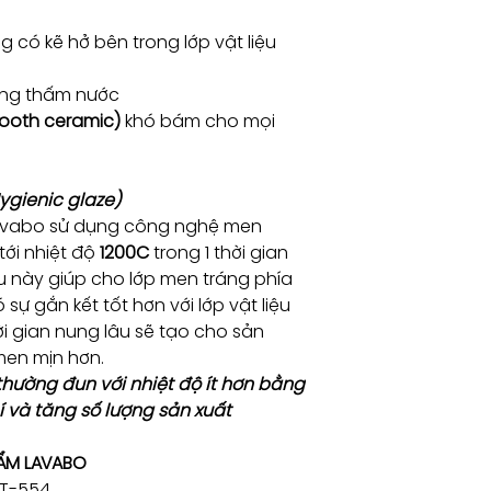
 có kẽ hở bên trong lớp vật liệu
ông thấm nước
mooth ceramic)
khó bám cho mọi
Hygienic glaze)
lavabo sử dụng công nghệ men
ới nhiệt độ
1200C
trong 1 thời gian
ều này giúp cho lớp men tráng phía
 sự gắn kết tốt hơn với lớp vật liệu
ời gian nung lâu sẽ tạo cho sản
en mịn hơn.
hường đun với nhiệt độ ít hơn bằng
 và tăng số lượng sản xuất
HẨM LAVABO
VT-554