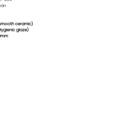
bàn
-smooth ceramic)
ygienic glaze)
80mm