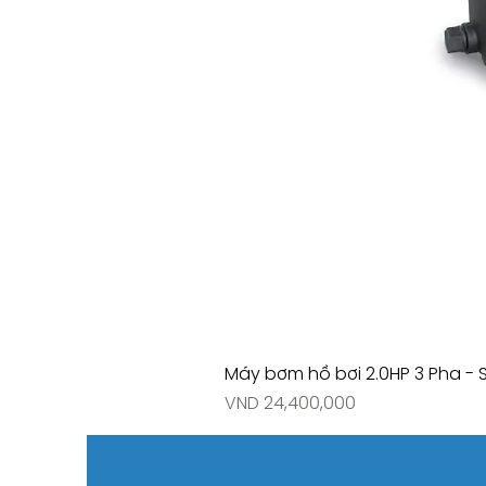
Máy bơm hồ bơi 2.0HP 3 Pha - 
Price
VND 24,400,000