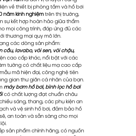
iện về thiết bị phòng tắm và hồ bơi
30 năm kinh nghiệm
trên thị trường,
 sự kết hợp hoàn hảo giữa thẩm
cho mọi công trình, đáp ứng đủ các
tới thương mại quy mô lớn.
dạng các dòng sản phẩm:
 cầu, lavabo, vòi sen, vòi chậu,
iện cao cấp khác, nổi bật với các
 âm tường có chất liệu mạ cao cấp
ới mẫu mã hiện đại, công nghệ tiên
ông gian thư giãn cá nhân của bạn.
ồm
máy bơm hồ bơi, bình lọc hồ bơi
i
có chất lượng đạt chuẩn châu
 chiếu sáng, thang, các phụ kiện an
sạch và vệ sinh hồ bơi, đảm bảo hồ
 sẽ, an toàn và sẵn sàng cho mọi
lội.
ấp sản phẩm chính hãng, có nguồn