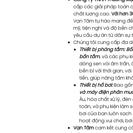
cấp các giải pháp toàn d
chất lượng cao.
Với hơn 
Vạn Tâm tự hào mang đến
mỹ, tiện nghi và độ bền 
yêu cầu dự án từ dân sự 
Chúng tôi cung cấp đa 
Thiết bị phòng tắm:
Bồn
bồn tắm
, và các phụ k
dòng sen vòi âm trần,
bền bỉ với thời gian, v
tiến, giúp nâng tầm kh
Thiết bị hồ bơi:
Bao g
và máy điện phân muố
Âu, hóa chất xử lý, đèn
toàn, và phụ kiện làm 
bơi của bạn luôn sạch
hoạt động vui chơi, bơi 
Vạn Tâm
cam kết cung c