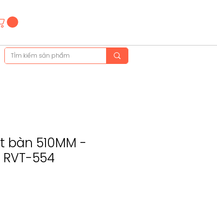
Hotline
(+84)28 3514 6515
(+84)89 665 5454
t bàn 510MM -
 RVT-554
ce