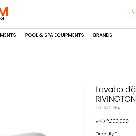
M
ol
PMENTS
POOL & SPA EQUIPMENTS
BRANDS
Lavabo đặ
RIVINGTON
SKU: RVT-554
Pri
VND 2,300,000
Quantity
*