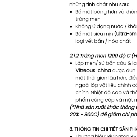
những tính chất như sau:
Bề mặt bóng hơn và không
tráng men
Không ứ đọng nước / kh
Bề mặt siêu mịn
(Ultra-s
loại vết bẩn / hóa chất
2.1.2 Tráng men 1200 độ C (
Lớp men/ sứ bồn cầu & 
Vitreous-china
được đun t
một thời gian lâu hơn, đi
ngoài lớp vật liệu chính có
chính. Nhiệt độ cao và th
phẩm cứng cáp và mặt m
(*Nhà sản xuất khác thông t
20% ~ 960C) để giảm chi phí
3. THÔNG TIN CHI TIẾT SẢN P
Thương hiệu: Rivington R