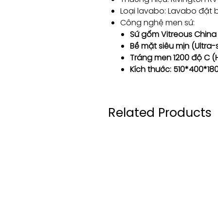
Loại lavabo: Lavabo đặt 
Công nghệ men sứ:
Sứ gốm Vitreous China
Bề mặt siêu mịn (Ultra
Tráng men 1200 độ C (H
Kích thước: 510*400*1
Related Products