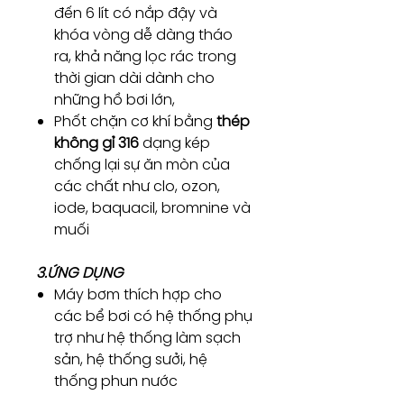
đến 6 lít có nắp đậy và
khóa vòng dễ dàng tháo
ra, khả năng lọc rác trong
thời gian dài dành cho
những hồ bơi lớn,
Phốt chặn cơ khí bằng
thép
không gỉ 316
dạng kép
chống lại sự ăn mòn của
các chất như clo, ozon,
iode, baquacil, bromnine và
muối
3.ỨNG DỤNG
Máy bơm thích hợp cho
các bể bơi có hệ thống phụ
trợ như hệ thống làm sạch
sản, hệ thống sưởi, hệ
thống phun nước