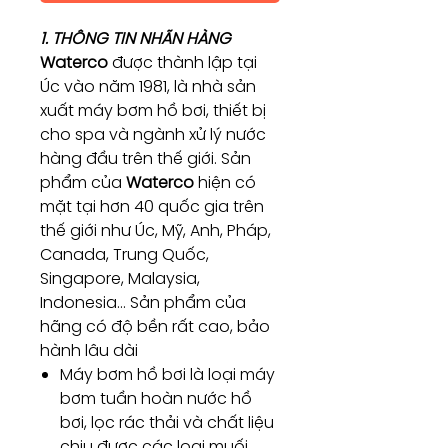
1. THÔNG TIN NHÃN HÀNG
Waterco
được thành lập tại
Úc vào năm 1981, là nhà sản
xuất máy bơm hồ bơi, thiết bị
cho spa và ngành xử lý nước
hàng đầu trên thế giới. Sản
phẩm của
Waterco
hiện có
mặt tại hơn 40 quốc gia trên
thế giới như Úc, Mỹ, Anh, Pháp,
Canada, Trung Quốc,
Singapore, Malaysia,
Indonesia… Sản phẩm của
hãng có độ bền rất cao, bảo
hành lâu dài
Máy bơm hồ bơi là loại máy
bơm tuần hoàn nước hồ
bơi, lọc rác thải và chất liệu
chịu được các loại muối,