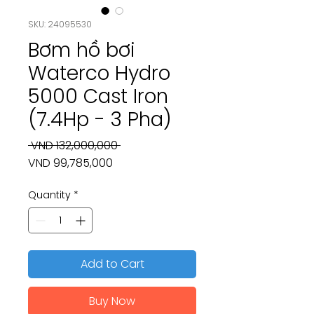
SKU: 24095530
Bơm hồ bơi
Waterco Hydro
5000 Cast Iron
(7.4Hp - 3 Pha)
Regular
 VND 132,000,000 
Sale
Price
VND 99,785,000
Price
Quantity
*
Add to Cart
Buy Now