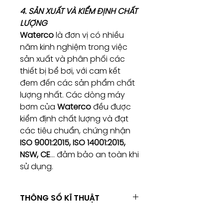
4. SẢN XUẤT VÀ KIỂM ĐỊNH CHẤT
LƯỢNG
Waterco
là đơn vị có nhiều
năm kinh nghiệm trong việc
sản xuất và phân phối các
thiết bị bể bơi, với cam kết
đem đến các sản phẩm chất
lượng nhất. Các dòng máy
bơm của
Waterco
đều được
kiểm định chất lượng và đạt
các tiêu chuẩn, chứng nhận
ISO 9001:2015, ISO 14001:2015,
NSW, CE
… đảm bảo an toàn khi
sử dụng.
THÔNG SỐ KĨ THUẬT
Waterco Hydro 5000 Cast Iron