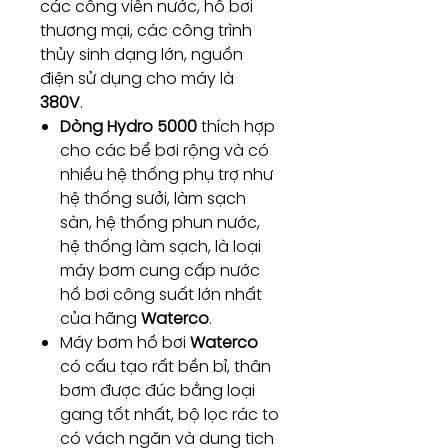
các công viên nước, hồ bơi
thương mại, các công trình
thủy sinh dạng lớn, nguồn
điện sử dụng cho máy là
380V
.
Dòng Hydro 5000
thích hợp
cho các bể bơi rộng và có
nhiều hệ thống phụ trợ như
hệ thống sưởi, làm sạch
sàn, hệ thống phun nước,
hệ thống làm sạch, là loại
máy bơm cung cấp nước
hồ bơi công suất lớn nhất
của hãng
Waterco
.
Máy bơm hồ bơi
Waterco
có cấu tạo rất bền bỉ, thân
bơm được đúc bằng loại
gang tốt nhất, bộ lọc rác to
có vách ngăn và dung tich