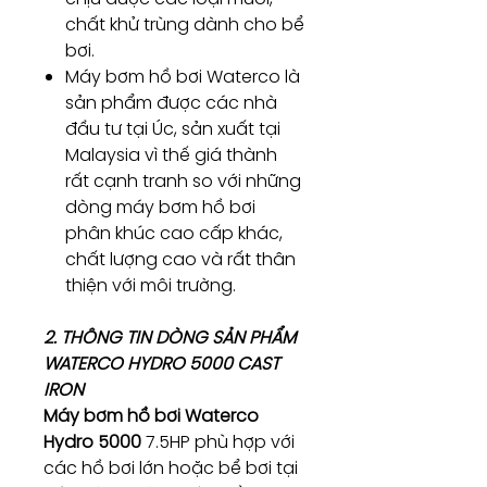
chất khử trùng dành cho bể
bơi.
Máy bơm hồ bơi Waterco là
sản phẩm được các nhà
đầu tư tại Úc, sản xuất tại
Malaysia vì thế giá thành
rất cạnh tranh so với những
dòng máy bơm hồ bơi
phân khúc cao cấp khác,
chất lượng cao và rất thân
thiện với môi trường.
2. THÔNG TIN DÒNG SẢN PHẨM
WATERCO HYDRO 5000 CAST
IRON
Máy bơm hồ bơi Waterco
Hydro 5000
7.5HP phù hợp với
các hồ bơi lớn hoặc bể bơi tại