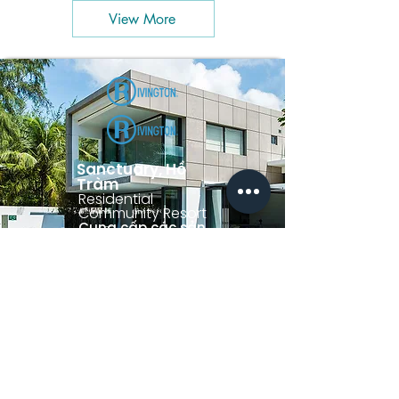
View More
Sanctuary, Hồ
Tràm
Residential
Community Resort
Cung cấp các sản
phẩm:
Rivington
Davey Pumps