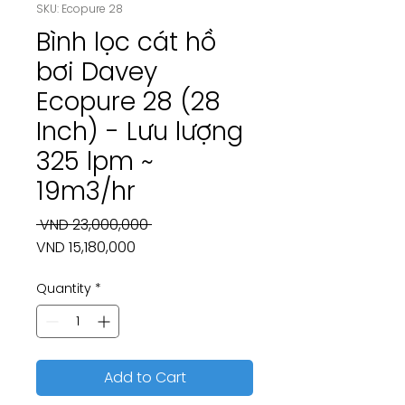
SKU: Ecopure 28
Bình lọc cát hồ
bơi Davey
Ecopure 28 (28
Inch) - Lưu lượng
325 lpm ~
19m3/hr
Regular
 VND 23,000,000 
Sale
Price
VND 15,180,000
Price
Quantity
*
Add to Cart