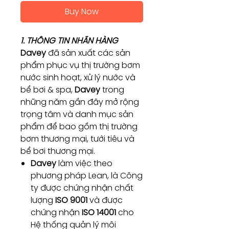
Buy Now
1. THÔNG TIN NHÃN HÀNG
Davey
đã sản xuất các sản
phẩm phục vụ thị trường bơm
nước sinh hoạt, xử lý nước và
bể bơi & spa,
Davey
trong
những năm gần đây mở rộng
trọng tâm và danh mục sản
phẩm để bao gồm thị trường
bơm thương mại, tưới tiêu và
bể bơi thương mại.
Davey
làm việc theo
phương pháp Lean, là Công
ty được chứng nhận chất
lượng
ISO 9001
và được
chứng nhận
ISO 14001
cho
Hệ thống quản lý môi