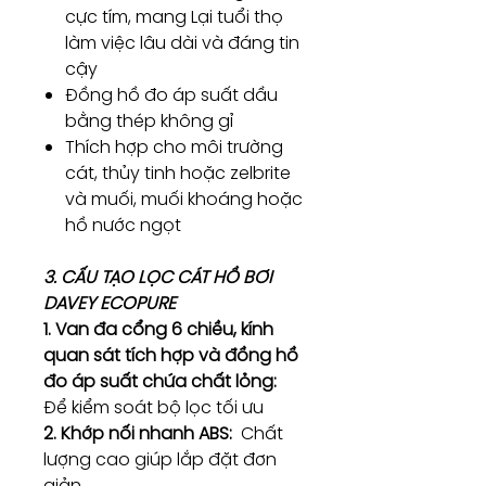
cực tím, mang Lại tuổi thọ
làm việc lâu dài và đáng tin
cậy
Đồng hồ đo áp suất dầu
bằng thép không gỉ
Thích hợp cho môi trường
cát, thủy tinh hoặc zelbrite
và muối, muối khoáng hoặc
hồ nước ngọt
3. CẤU TẠO LỌC CÁT HỒ BƠI
DAVEY ECOPURE
1. Van đa cổng 6 chiều, kính
quan sát tích hợp và đồng hồ
đo áp suất chứa chất lỏng:
Để kiểm soát bộ lọc tối ưu
2. Khớp nối nhanh ABS:
Chất
lượng cao giúp lắp đặt đơn
giản