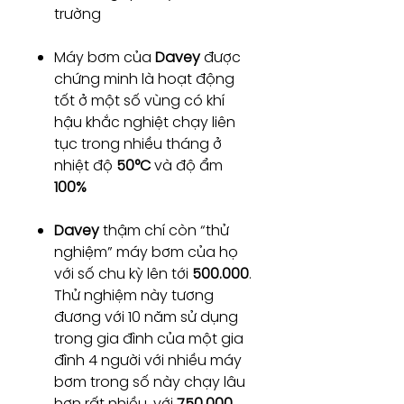
trường
Máy bơm của
Davey
được
chứng minh là hoạt động
tốt ở một số vùng có khí
hậu khắc nghiệt chạy liên
tục trong nhiều tháng ở
nhiệt độ
50°C
và độ ẩm
100%
Davey
thậm chí còn “thử
nghiệm” máy bơm của họ
với số chu kỳ lên tới
500.000
.
Thử nghiệm này tương
đương với 10 năm sử dụng
trong gia đình của một gia
đình 4 người với nhiều máy
bơm trong số này chạy lâu
hơn rất nhiều, với
750.000