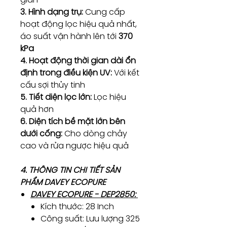
3. Hình dạng trụ:
Cung cấp
hoạt động lọc hiệu quả nhất,
áo suất vận hành lên tới
370
kPa
4. Hoạt động thời gian dài ổn
định trong điều kiện UV:
Với kết
cấu sợi thủy tinh
5. Tiết diện lọc lớn:
Lọc hiệu
quả hơn
6. Diện tích bề mặt lớn bên
dưới cống:
Cho dòng chảy
cao và rửa ngược hiệu quả
4. THÔNG TIN CHI TIẾT SẢN
PHẨM DAVEY ECOPURE
DAVEY ECOPURE - DEP2850:
Kích thước: 28 Inch
Công suất: Lưu lượng 325