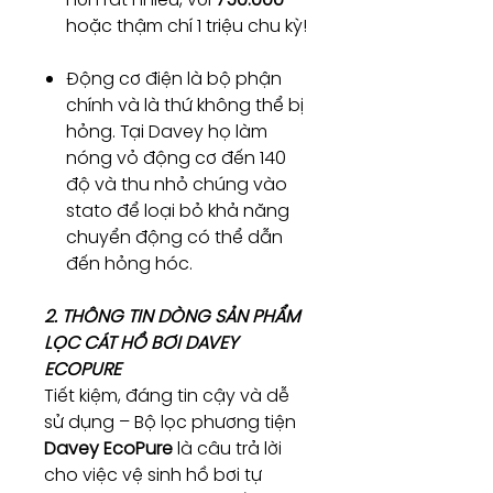
hoặc thậm chí 1 triệu chu kỳ!
Động cơ điện là bộ phận
chính và là thứ không thể bị
hỏng. Tại Davey họ làm
nóng vỏ động cơ đến 140
độ và thu nhỏ chúng vào
stato để loại bỏ khả năng
chuyển động có thể dẫn
đến hỏng hóc.
2. THÔNG TIN DÒNG SẢN PHẨM
LỌC CÁT HỒ BƠI DAVEY
ECOPURE
Tiết kiệm, đáng tin cậy và dễ
sử dụng – Bộ lọc phương tiện
Davey EcoPure
là câu trả lời
cho việc vệ sinh hồ bơi tự