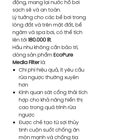
động, mang lại nước hồ bơi
sạch sẽ và an toàn.
Lý tưởng cho các bể bơi trong
lòng đất và trên mặt đất, bể
ngâm và spa bơi, có thể tích
lên tới
180.000 lít
.
Hầu như không cần bảo trì,
dòng sản phẩm
EcoPure
Media Filter
là:
Chi phí hiệu quả, ít yêu cầu
rửa ngược thường xuyên
hơn
Kính quan sát cổng thải tích
hợp cho khả năng hiển thị
cao trong quá trình rửa
ngược
Được chế tạo từ sợi thủy
tinh cuộn suốt chống ăn
mòn mạnh và chống tia