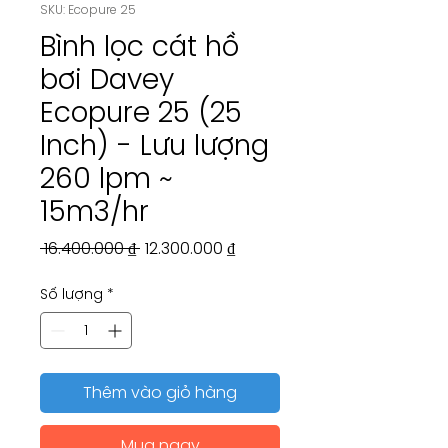
SKU: Ecopure 25
Bình lọc cát hồ
bơi Davey
Ecopure 25 (25
Inch) - Lưu lượng
260 lpm ~
15m3/hr
Giá
Giá
 16.400.000 ₫ 
12.300.000 ₫
thông
bán
Số lượng
*
thường
rẻ
Thêm vào giỏ hàng
Mua ngay