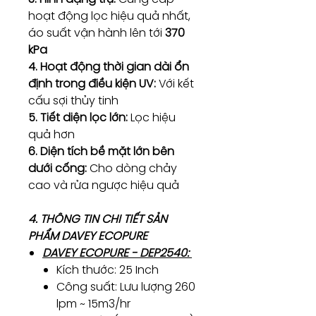
hoạt động lọc hiệu quả nhất,
áo suất vận hành lên tới
370
kPa
4. Hoạt động thời gian dài ổn
định trong điều kiện UV:
Với kết
cấu sợi thủy tinh
5. Tiết diện lọc lớn:
Lọc hiệu
quả hơn
6. Diện tích bề mặt lớn bên
dưới cống:
Cho dòng chảy
cao và rửa ngược hiệu quả
4. THÔNG TIN CHI TIẾT SẢN
PHẨM DAVEY ECOPURE
DAVEY ECOPURE - DEP2540:
Kích thước: 25 Inch
Công suất: Lưu lượng 260
lpm ~ 15m3/hr