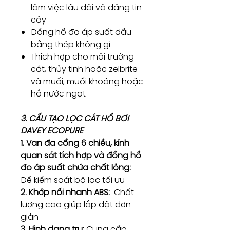
làm việc lâu dài và đáng tin
cậy
Đồng hồ đo áp suất dầu
bằng thép không gỉ
Thích hợp cho môi trường
cát, thủy tinh hoặc zelbrite
và muối, muối khoáng hoặc
hồ nước ngọt
3. CẤU TẠO LỌC CÁT HỒ BƠI
DAVEY ECOPURE
1. Van đa cổng 6 chiều, kính
quan sát tích hợp và đồng hồ
đo áp suất chứa chất lỏng:
Để kiểm soát bộ lọc tối ưu
2. Khớp nối nhanh ABS:
Chất
lượng cao giúp lắp đặt đơn
giản
3. Hình dạng trụ:
Cung cấp