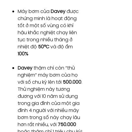
Máy bơm của
Davey
được
chứng minh là hoạt động
tốt ở một số vùng có khí
hậu khắc nghiệt chạy liên
tục trong nhiều tháng ở
nhiệt độ
50°C
và độ ẩm
100%
Davey
thậm chí còn “thử
nghiệm” máy bơm của họ
với số chu kỳ lên tới
500.000
.
Thử nghiệm này tương
đương với 10 năm sử dụng
trong gia đình của một gia
đình 4 người với nhiều máy
bơm trong số này chạy lâu
hơn rất nhiều, với
750.000
hoặc thậm chí 1 triệu chu kỳ!