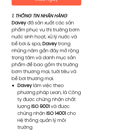
1. THÔNG TIN NHÃN HÀNG
Davey
đã sản xuất các sản
phẩm phục vụ thị trường bơm
nước sinh hoạt, xử lý nước và
bể bơi & spa,
Davey
trong
những năm gần đây mở rộng
trọng tâm và danh mục sản
phẩm để bao gồm thị trường
bơm thương mại, tưới tiêu và
bể bơi thương mại.
Davey
làm việc theo
phương pháp Lean, là Công
ty được chứng nhận chất
lượng
ISO 9001
và được
chứng nhận
ISO 14001
cho
Hệ thống quản lý môi
trường