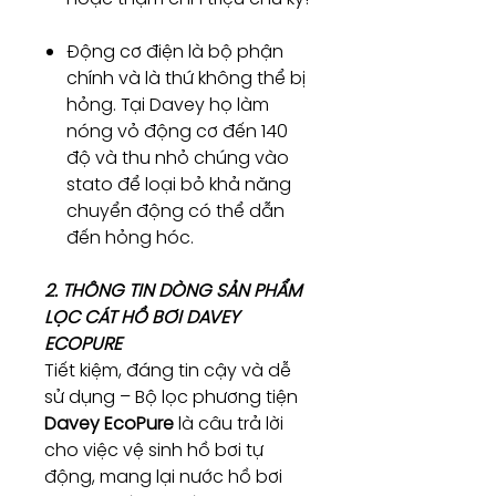
Động cơ điện là bộ phận
chính và là thứ không thể bị
hỏng. Tại Davey họ làm
nóng vỏ động cơ đến 140
độ và thu nhỏ chúng vào
stato để loại bỏ khả năng
chuyển động có thể dẫn
đến hỏng hóc.
2. THÔNG TIN DÒNG SẢN PHẨM
LỌC CÁT HỒ BƠI DAVEY
ECOPURE
Tiết kiệm, đáng tin cậy và dễ
sử dụng – Bộ lọc phương tiện
Davey EcoPure
là câu trả lời
cho việc vệ sinh hồ bơi tự
động, mang lại nước hồ bơi