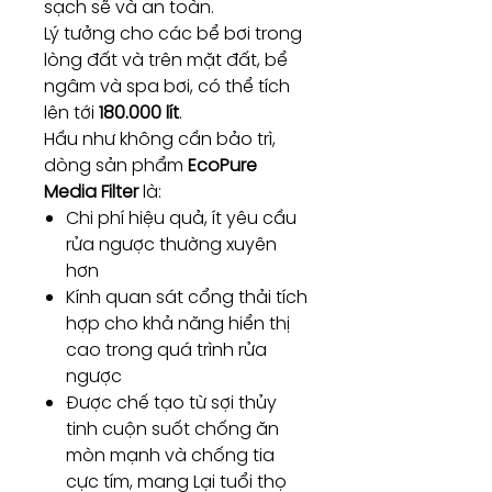
sạch sẽ và an toàn.
Lý tưởng cho các bể bơi trong
lòng đất và trên mặt đất, bể
ngâm và spa bơi, có thể tích
lên tới
180.000 lít
.
Hầu như không cần bảo trì,
dòng sản phẩm
EcoPure
Media Filter
là:
Chi phí hiệu quả, ít yêu cầu
rửa ngược thường xuyên
hơn
Kính quan sát cổng thải tích
hợp cho khả năng hiển thị
cao trong quá trình rửa
ngược
Được chế tạo từ sợi thủy
tinh cuộn suốt chống ăn
mòn mạnh và chống tia
cực tím, mang Lại tuổi thọ