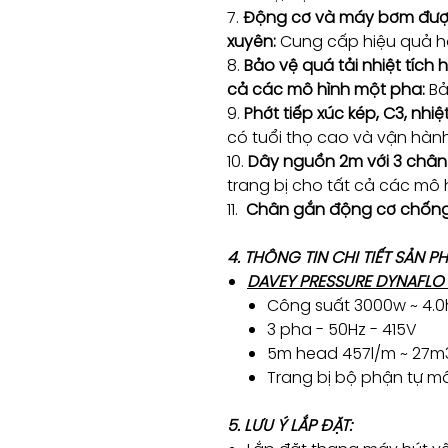
7.
Động cơ và máy bơm được 
xuyên:
Cung cấp hiệu quả ho
8.
Bảo vệ quá tải nhiệt tích h
cả các mô hình một pha:
Bả
9.
Phớt tiếp xúc kép, C3, nhi
có tuổi thọ cao và vận hàn
10.
Dây nguồn 2m với 3 chân
trang bị cho tất cả các mô
11.
Chân gắn động cơ chống
4. THÔNG TIN CHI TIẾT SẢN 
DAVEY PRESSURE DYNAFLO 
Công suất 3000w ~ 4.
3 pha - 50Hz - 415V
5m head 457l/m ~ 27m
Trang bị bộ phận tự mồ
5. LƯU Ý LẮP ĐẶT: