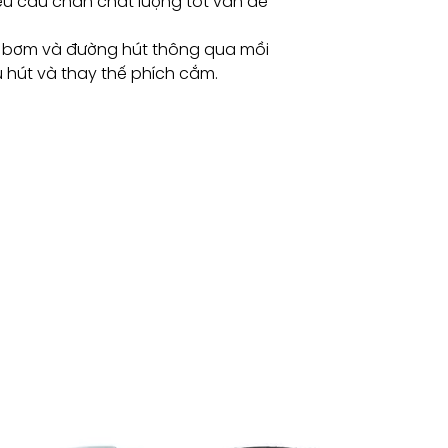
u cầu chân chất lượng tốt van để
 bơm và đường hút thông qua mồi
 hút và thay thế phích cắm.