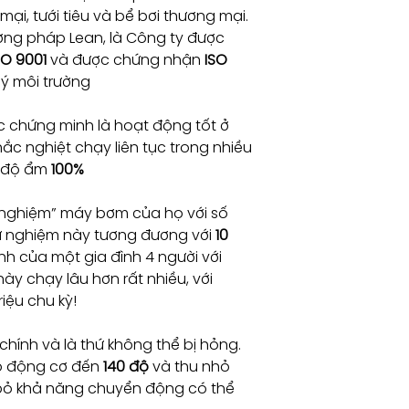
ại, tưới tiêu và bể bơi thương mại.
Voltag
220/25
e (V)
0 50Hz
ơng pháp Lean, là Công ty được
và
SO 9001
và được chứng nhận
ISO
Freqen
ý môi trường
cy (Hz)
 chứng minh là hoạt động tốt ở
Điện
27
ắc nghiệt chạy liên tục trong nhiều
áp
 độ ẩm
100%
khởi
động
(A)
 nghiệm” máy bơm của họ với số
ử nghiệm này tương đương với
10
Điện
6.8
nh của một gia đình 4 người với
áp sử
y chạy lâu hơn rất nhiều, với
dụng
iệu chu kỳ!
(A)
Công
1570
hính và là thứ không thể bị hỏng.
suất
ỏ động cơ đến
140 độ
và thu nhỏ
điện
 bỏ khả năng chuyển động có thể
(W)