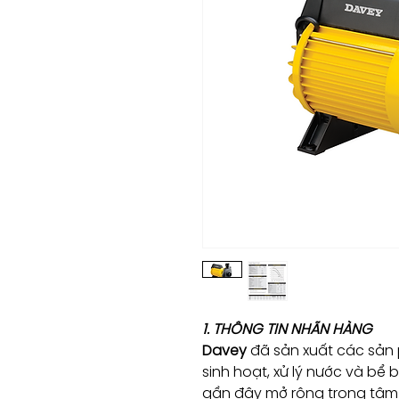
1. THÔNG TIN NHÃN HÀNG
Davey
đã sản xuất các sản
sinh hoạt, xử lý nước và bể 
gần đây mở rộng trọng tâ