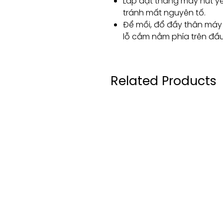
Lắp đặt thang máy hút yê
tránh mất nguyên tố.
Để mồi, đổ đầy thân máy
lỗ cắm nằm phía trên đầu
Related Products