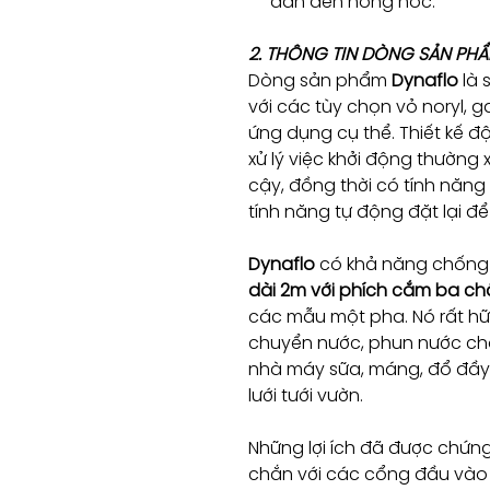
dẫn đến hỏng hóc.
2. THÔNG TIN DÒNG SẢN PH
Dòng sản phẩm
Dynaflo
là 
với các tùy chọn vỏ noryl,
ứng dụng cụ thể. Thiết kế
xử lý việc khởi động thường 
cậy, đồng thời có tính năng 
tính năng tự động đặt lại đ
Dynaflo
có khả năng chống
dài 2m với phích cắm ba c
các mẫu một pha. Nó rất hữ
chuyển nước, phun nước ch
nhà máy sữa, máng, đổ đầy
lưới tưới vườn.
Những lợi ích đã được chứn
chắn với các cổng đầu vào