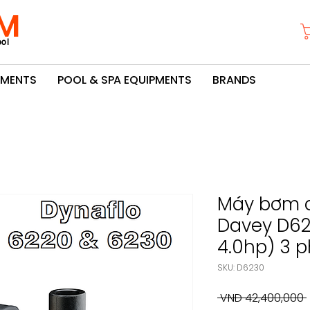
M
ol
PMENTS
POOL & SPA EQUIPMENTS
BRANDS
Máy bơm c
Davey D62
4.0hp) 3 
SKU: D6230
 VND 42,400,000 