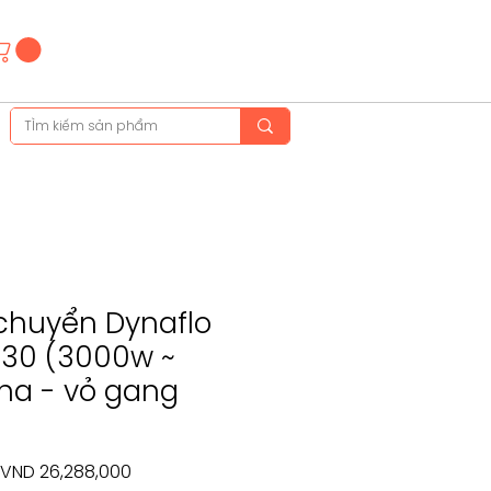
Hotline
(+84)28 3514 6515
(+84)89 665 5454
huyển Dynaflo
30 (3000w ~
pha - vỏ gang
Regular
Sale
VND 26,288,000