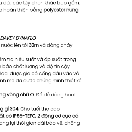
Trọng
16.5
âu dài; các tùy chọn khác bao gồm:
lượng
p hoàn thiện bằng
polyester nung
(Kg)
Pha
1
 DAVEY DYNAFLO
 nước lên tới
32m
và dòng chảy
m tra hiệu suất và áp suất trong
bảo chất lượng và độ tin cậy
loại được gia cố cổng đầu vào và
nh mẽ đã được chứng minh thiết kế
ằng vòng chữ O
: Để dễ dàng hoạt
g gỉ 304
: Cho tuổi thọ cao
t có IP56-TEFC, 2 động cơ cực có
ng lại thời gian dài bảo vệ, chống