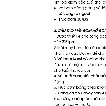
kim loại đảm bảo tuổi thọ l
Vỏ bơm bằng gang với lớ
từ trong ra ngoài
Trục bơm 304SS
3. CẤU TẠO MÁY BƠM HỒ BƠI
1. Được thiết kế cho tổng cột
đến
315 lpm
2. Mỗi máy bơm đều được kiể
nhà máy của Davey để đảm 
3.
Vỏ bơm Noryl
có vòng kim 
đầu ra: Là một máy bơm mạ
cho tuổi thọ lâu dài
4.
Nút mồi được siết chặt b
động
5.
Trục bơm bằng thép khôn
6.
Động cơ do Davey sản xuấ
khả năng chống ăn mòn:
Ma
sâu bọ, bụi và nước