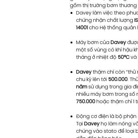
gồm thị trường bơm thương m
Davey làm việc theo phư
chứng nhận chất lượng
I
14001
cho Hệ thống quản l
Máy bơm của
Davey
được
một số vùng có khí hậu kh
tháng ở nhiệt độ
50°C
và
Davey
thậm chí còn “thử
chu kỳ lên tới
500.000
. Th
năm
sử dụng trong gia đì
nhiều máy bơm trong số nà
750.000
hoặc thậm chí 1 tr
Động cơ điện là bộ phận c
Tại
Davey
họ làm nóng v
chúng vào stato để loại