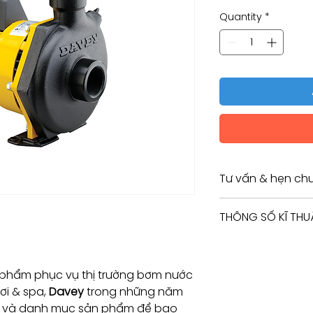
Quantity
*
Tư vấn & hẹn chu
Tư vấn kỹ thuật / 
THÔNG SỐ KĨ THU
Consulting / Bookin
HOTLINE:
(+84) 283 514 515
​(+84) 896 655 454
Thông
6200
 phẩm phục vụ thị trường bơm nước
EMAIL: info@vant
số kĩ
bơi & spa,
Davey
trong những năm
thuật
m và danh mục sản phẩm để bao