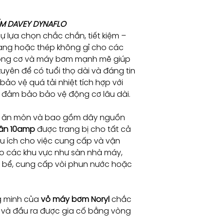
Công
1000 ~
ẨM DAVEY DYNAFLO
suất
1.3hp
sự lựa chọn chắc chắn, tiết kiệm –
motor
(W)
 gang hoặc thép không gỉ cho các
 động cơ và máy bơm mạnh mẽ giúp
Ipm
269l/m
xuyên để có tuổi thọ dài và đáng tin
5m
~
bảo vệ quá tải nhiệt tích hợp với
head
16m3/
ể đảm bảo bảo vệ động cơ lâu dài.
hr
 ăn mòn và bao gồm dây nguồn
Tiêu
IP56
chuẩn
hân 10amp
được trang bị cho tất cả
vỏ
u ích cho việc cung cấp và vận
bơm
o các khu vực như sàn nhà máy,
 bể, cung cấp vòi phun nước hoặc
Vật
Hạng F
liệu
cách
g minh của
vỏ máy bơm Noryl
chắc
nhiệt
 và đầu ra được gia cố bằng vòng