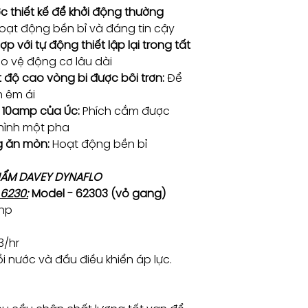
thiết kế để khởi động thường
ạt động bền bỉ và đáng tin cậy
ợp với tự động thiết lập lại trong tất
o vệ động cơ lâu dài
ệt độ cao vòng bi được bôi trơn:
Để
h êm ái
 10amp của Úc:
Phích cắm được
 hình một pha
 ăn mòn:
Hoạt động bền bỉ
PHẨM DAVEY DYNAFLO
6230:
Model - 62303 (vỏ gang)
0hp
3/hr
i nước và đầu điều khiển áp lực.