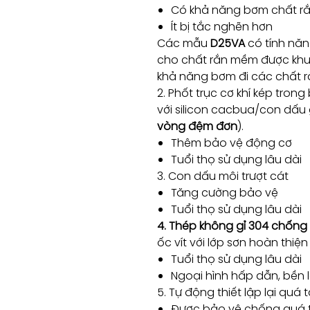
Có khả năng bơm chất r
Ít bị tắc nghẽn hơn
Các mẫu
D25VA
có tính năn
cho chất rắn mềm được khuấ
khả năng bơm đi các chất r
2. Phốt trục cơ khí kép tron
với silicon cacbua/con dấu
vòng đệm đơn
).
Thêm bảo vệ động cơ
Tuổi thọ sử dụng lâu dài
3. Con dấu môi trượt cát
Tăng cường bảo vệ
Tuổi thọ sử dụng lâu dài
4. Thép không gỉ 304 chống
ốc vít với lớp sơn hoàn thiệ
Tuổi thọ sử dụng lâu dài
Ngoại hình hấp dẫn, bền 
5. Tự động thiết lập lại quá tả
Được bảo vệ chống quá t