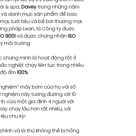
bơi & spa,
Davey
trong những năm
Điện áp
9
m và danh mục sản phẩm để bao
khởi
động (A)
ại, tưới tiêu và bể bơi thương mại.
ơng pháp Lean, là Công ty được
Điện áp
1.5
SO 9001
và được chứng nhận
ISO
sử dụng
ý môi trường
(A)
 chứng minh là hoạt động tốt ở
Công
150 ~
ắc nghiệt chạy liên tục trong nhiều
suất (W)
0.2h
 độ ẩm
100%
Ipm 5m
80l/
head
~ 4m
 nghiệm” máy bơm của họ với số
ử nghiệm này tương đương với 10
Vật liệu
Hạng
nh của một gia đình 4 người với
cách
y chạy lâu hơn rất nhiều, với
nhiệt
iệu chu kỳ!
Trọng
5.5
lượng
hính và là thứ không thể bị hỏng.
(Kg)