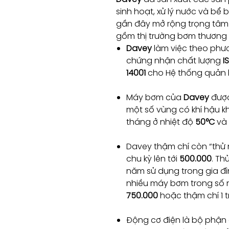
sinh hoạt, xử lý nước và bể 
gần đây mở rộng trọng tâ
gồm thị trường bơm thương m
Davey
làm việc theo phư
chứng nhận chất lượng
I
14001
cho Hệ thống quản l
Máy bơm của
Davey
được
một số vùng có khí hậu kh
tháng ở nhiệt độ
50°C
và
Davey thậm chí còn “thử
chu kỳ lên tới
500.000
. Th
năm sử dụng trong gia đì
nhiều máy bơm trong số nà
750.000
hoặc thậm chí 1 tr
Động cơ điện là bộ phận c