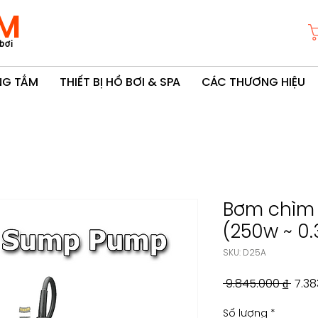
M
bơi
ÒNG TẮM
THIẾT BỊ HỒ BƠI & SPA
CÁC THƯƠNG HIỆU
Bơm chìm
(250w ~ 0.
SKU: D25A
Giá
 9.845.000 ₫ 
7.38
thôn
Số lượng
*