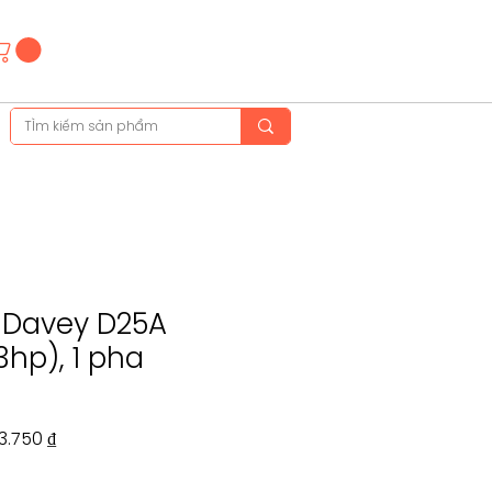
Hotline
(+84)28 3514 6515
(+84)89 665 5454
 Davey D25A
3hp), 1 pha
Giá
3.750 ₫
g
bán