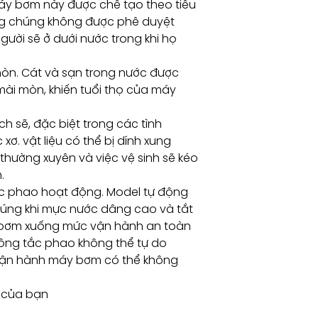
áy bơm này được chế tạo theo tiêu
g chúng không được phê duyệt
người sẽ ở dưới nước trong khi họ
mòn. Cát và sạn trong nước được
ài mòn, khiến tuổi thọ của máy
 sẽ, đặc biệt trong các tình
xơ. vật liệu có thể bị dính xung
thường xuyên và việc vệ sinh sẽ kéo
.
c phao hoạt động. Model tự động
úng khi mực nước dâng cao và tắt
c bơm xuống mức vận hành an toàn
ng tắc phao không thể tự do
 vận hành máy bơm có thể không
 của bạn