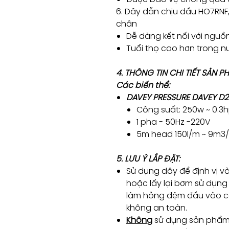
6. Dây dẫn chịu dầu HO7RNF,
chân
Dễ dàng kết nối với nguồ
Tuổi thọ cao hơn trong 
4. THÔNG TIN CHI TIẾT SẢN 
Các biến thể:
DAVEY PRESSURE DAVEY D
Công suất: 250w ~ 0.3
1 pha - 50Hz -220V
5m head 150l/m ~ 9m3
5. LƯU Ý LẮP ĐẶT:
Sử dụng dây để định vị v
hoặc lấy lại bơm sử dụng 
làm hỏng đệm đầu vào cá
không an toàn.
Không
sử dụng sản phẩm 