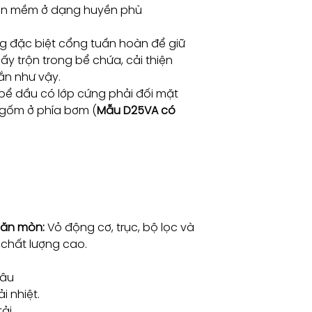
ắn mềm ở dạng huyền phù
g đặc biệt cổng tuần hoàn để giữ
y trộn trong bể chứa, cải thiện
ắn như vậy.
g bể dầu có lớp cứng phải đối mặt
 gốm ở phía bơm (
Mẫu D25VA có
 ăn mòn:
Vỏ động cơ, trục, bộ lọc và
n chất lượng cao.
lâu
i nhiệt.
ải