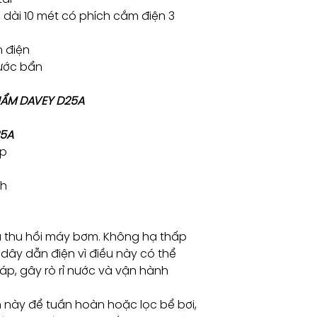
 dài 10 mét có phích cắm điện 3
n điện
nước bẩn
PHẨM DAVEY D25A
25A
hp
/h
à thu hồi máy bơm. Không hạ thấp
dây dẫn điện vì điều này có thể
p, gây rò rỉ nước và vận hành
này để tuần hoàn hoặc lọc bể bơi,