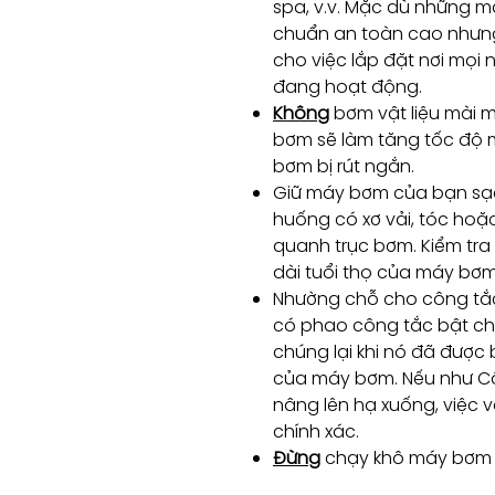
spa, v.v. Mặc dù những m
chuẩn an toàn cao nhưn
cho việc lắp đặt nơi mọi 
đang hoạt động.
Không
bơm vật liệu mài 
bơm sẽ làm tăng tốc độ m
bơm bị rút ngắn.
Giữ máy bơm của bạn sạch
huống có xơ vải, tóc hoặc 
quanh trục bơm. Kiểm tra 
dài tuổi thọ của máy bơm
Nhường chỗ cho công tắ
có phao công tắc bật ch
chúng lại khi nó đã đượ
của máy bơm. Nếu như Cô
nâng lên hạ xuống, việc
chính xác.
Đừng
chạy khô máy bơm