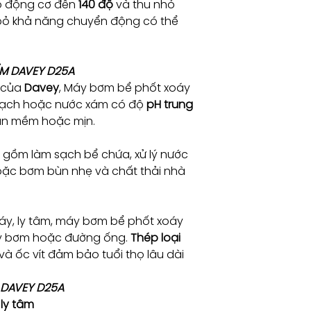
ỏ động cơ đến
140 độ
và thu nhỏ
 bỏ khả năng chuyển động có thể
Pha
1
ẨM DAVEY D25A
 của
Davey
, Máy bơm bể phốt xoáy
sạch hoặc nước xám có độ
pH trung
rắn mềm hoặc mịn.
gồm làm sạch bể chứa, xử lý nước
hoặc bơm bùn nhẹ và chất thải nhà
xoáy, ly tâm, máy bơm bể phốt xoáy
áy bơm hoặc đường ống.
Thép loại
à ốc vít đảm bảo tuổi thọ lâu dài
 DAVEY D25A
 ly tâm