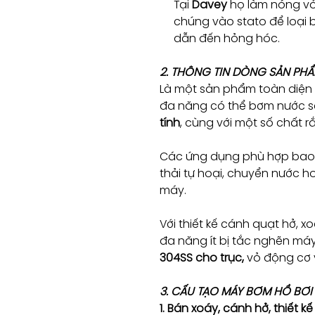
Tại
Davey
họ làm nóng v
chúng vào stato để loại
dẫn đến hỏng hóc.
2. THÔNG TIN DÒNG SẢN PH
Là một sản phẩm toàn diện
đa năng có thể bơm nước 
tính
, cùng với một số chất 
Các ứng dụng phù hợp bao 
thải tự hoại, chuyển nước 
máy.
Với thiết kế cánh quạt hở, 
đa năng ít bị tắc nghẽn m
304SS cho trục,
vỏ động cơ v
3. CẤU TẠO MÁY BƠM HỒ BƠI
1. Bán xoáy, cánh hở, thiết kế