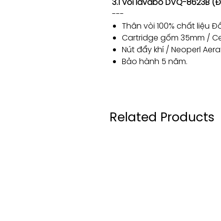
3.1 Vòi lavabo DVQ-8623B
(Đ
---
Thân vòi 100% chất liệu Đ
Cartridge gốm 35mm / C
Nút đẩy khí / Neoperl Aera
Bảo hành 5 năm.
Related Products