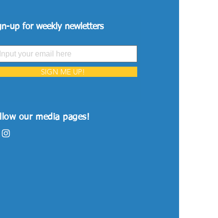
gn-up for weekly newletters
SIGN ME UP!
llow our media pages!