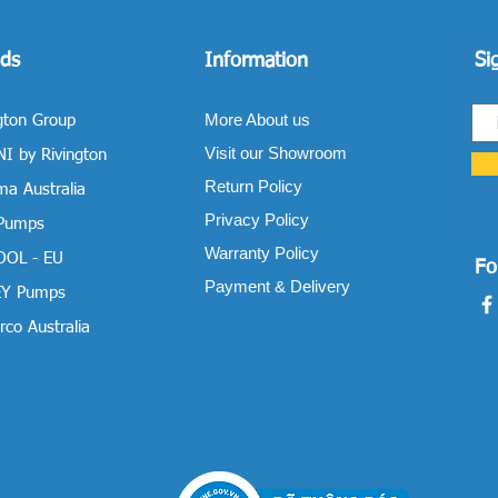
ds
Information
Si
More About us
gton Group
Visit our Showroom
I by Rivington
Return Policy
a Australia
Privacy Policy
 Pumps
Warranty Policy
OOL - EU
Fo
Payment & Delivery
Y Pumps
co Australia