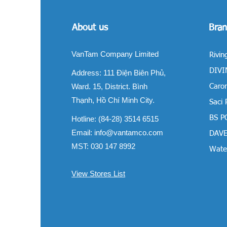
About us
Bran
VanTam Company Limited
Rivin
DIVIN
Address:
111 Điện Biên Phủ,
Ward. 15, District. Bình
Carom
Thạnh, Hồ Chí Minh City.
Saci
BS P
Hotline: (84-28) 3514 6515
Email:
info@vantamco.com
DAVE
MST: 030 147 8992
Water
View Stores List