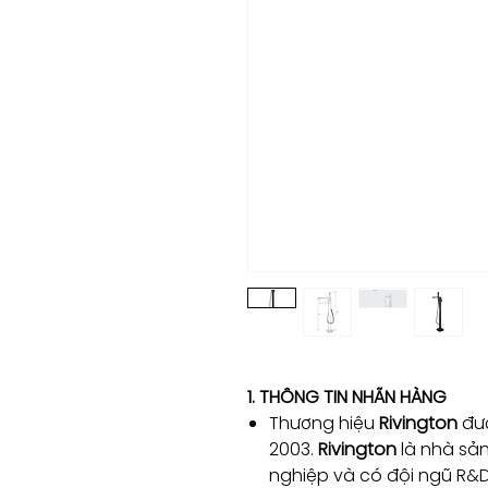
1. THÔNG TIN NHÃN HÀNG
Thương hiệu
Rivington
đượ
2003.
Rivington
là nhà sả
nghiệp và có đội ngũ R&