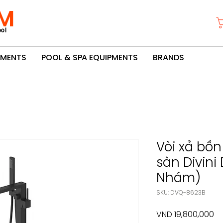
M
ol
PMENTS
POOL & SPA EQUIPMENTS
BRANDS
Vòi xả bồ
sàn Divin
Nhám)
SKU: DVQ-8623B
Pr
VND 19,800,000