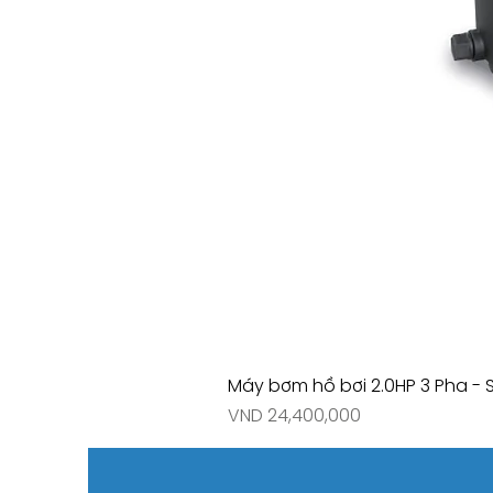
Máy bơm hồ bơi 2.0HP 3 Pha - 
Price
VND 24,400,000