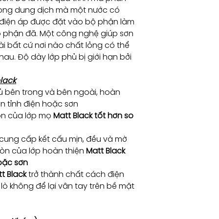
ong dung dịch mà một nước có
 điện áp được đặt vào bộ phận làm
ộ phận đã. Một công nghệ giúp sơn
i bất cứ nơi nào chất lỏng có thể
u. Độ dày lớp phủ bị giới hạn bởi
black
 bên trong và bên ngoài, hoàn
ơn tỉnh điện hoặc sơn
òn của lớp mọ
Matt Black tốt hơn so
cung cấp kết cấu mịn, đều và mờ
òn của lớp hoàn thiện
Matt Black
hoặc sơn
t Black
trở thành chất cách điện
lò không để lại vân tay trên bề mặt