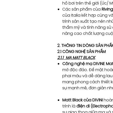
hồ bơi trên thế giới (Úc/ 
Các sản phẩm của
Rivin
của Italia kết hợp cùng v
trình sản xuất tạo nên n
thẩm mỹ và tính năng sử 
nâng cao chất lượng cu
2. THÔNG TIN DÒNG SẢN PHẨ
2.1 CÔNG NGHỆ SẢN PHẨM
2.1.1 MẠ MATT BLACK
Công nghệ mạ DIVINE Mat
mờ độc đáo. Để mặt hoà
phai màu và dễ dàng lau
mang phong cách thiết kế
sự mạnh mẽ, đơn giản như
Matt Black của DIVINI
hoàn
trình là
điện di (Electropho
sự giao thoa giữa mạ và 