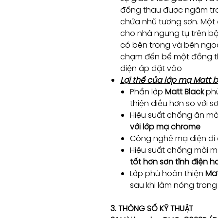
đồng thau được ngâm tr
chứa nhũ tương sơn. Một
cho nhà ngưng tụ trên b
có bên trong và bên ngoà
chạm đến bể một đồng tha
điện áp đặt vào
Lợi thế của lớp mạ Matt 
Phần lớp
Matt Black
phủ
thiện điều hơn so với s
Hiệu suất chống ăn m
với lớp mạ chrome
Công nghệ mạ điện di 
Hiệu suất chống mài m
tốt hơn sơn tĩnh điện 
Lớp phủ hoàn thiện
Mat
sau khi làm nóng trong 
3. THÔNG SỐ KỸ THUẬT