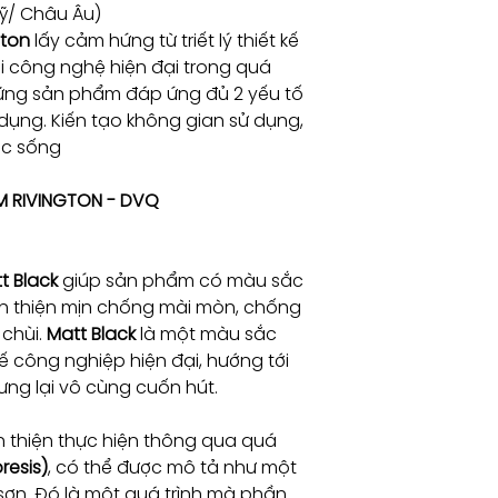
Mỹ/ Châu Âu)
gton
lấy cảm hứng từ triết lý thiết kế
ới công nghệ hiện đại trong quá
hững sản phẩm đáp ứng đủ 2 yếu tố
dụng. Kiến tạo không gian sử dụng,
ộc sống
M RIVINGTON - DVQ
t Black
giúp sản phẩm có màu sắc
n thiện mịn chống mài mòn, chống
 chùi.
Matt Black
là một màu sắc
 công nghiệp hiện đại, hướng tới
ng lại vô cùng cuốn hút.
 thiện thực hiện thông qua quá
resis)
, có thể được mô tả như một
sơn. Đó là một quá trình mà phần