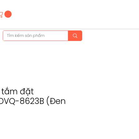
Hotline
(+84)28 3514 6515
(+84)89 665 5454
n tắm đặt
i DVQ-8623B (Đen
ice