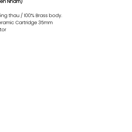
en Nhám)
ồng thau / 100% Brass body.
eramic Cartridge 35mm
tor