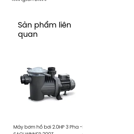
Sản phẩm liên
quan
Máy bơm hồ bơi 2.0HP 3 Pha -
Máy bơm hồ bơi 4.5HP