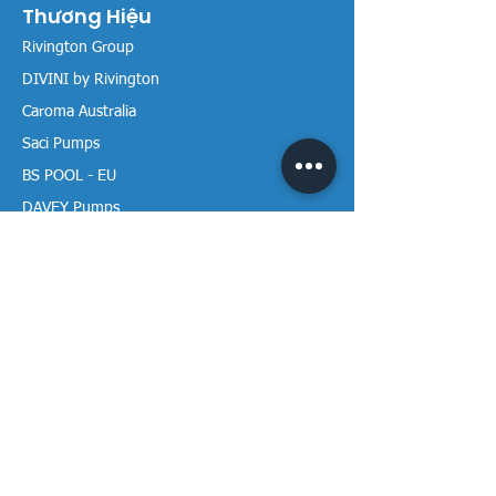
Thương Hiệu
Rivington Group
DIVINI by Rivington
Caroma Australia
Saci Pumps
BS POOL - EU
DAVEY Pumps
Waterco Australia
Thông tin
Giới thiệu chúng tôi
Liên hệ / Tìm chúng tôi
Chính sách Trả hàng
Chính sách Bảo mật
Chính sách Bảo hành
Thanh toán & Giao hàng