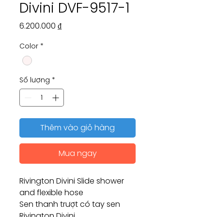
Divini DVF-9517-1
Giá
6.200.000 ₫
Color
*
Số lượng
*
Thêm vào giỏ hàng
Mua ngay
Rivington Divini Slide shower
and flexible hose
Sen thanh trượt có tay sen
Rivington Divini