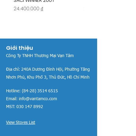
SACI WINNER 200T
- RIVINGTON 30708
Giá
Giá
24.400.000 ₫
26.515.000 ₫
Giới thiệu
Công Ty TNHH Thương Mại Vạn Tâm
Địa chỉ:
240A Dương Đình Hội, Phường Tăng
Nhơn Phú, Khu Phố 3, Thủ Đức, Hồ Chí Minh
Hotline:
(84-28) 3514 6515
Email:
info@vantamco.com
MST:
030 147 8992
View Stores List