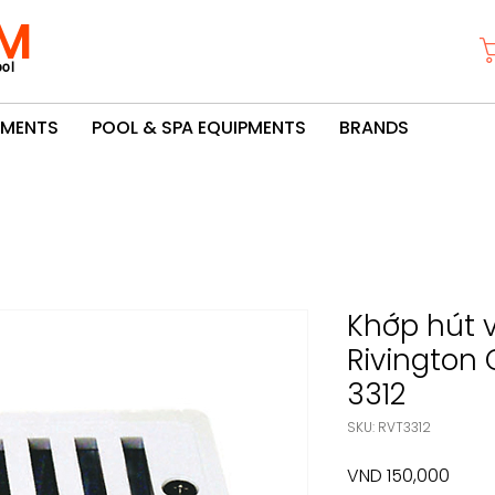
M
ol
PMENTS
POOL & SPA EQUIPMENTS
BRANDS
Khớp hút v
Rivington 
3312
SKU: RVT3312
Price
VND 150,000