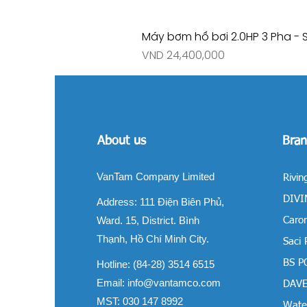
Máy bơm hồ bơi 2.0HP 3 Pha - 
Price
VND 24,400,000
About us
Bran
VanTam Company Limited
Rivin
DIVIN
Address:
111 Điện Biên Phủ,
Ward. 15, District. Bình
Carom
Thạnh, Hồ Chí Minh City.
Saci
BS P
Hotline: (84-28) 3514 6515
Email:
info@vantamco.com
DAVE
MST: 030 147 8992
Water