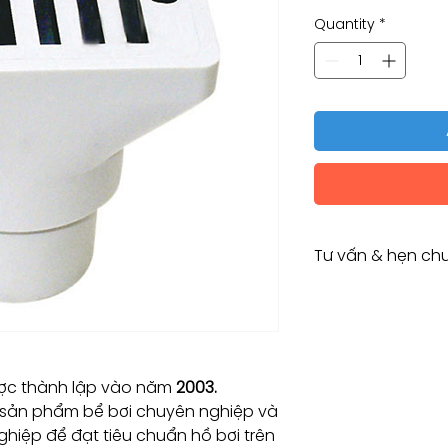
Quantity
*
Tư vấn & hẹn chu
Tư vấn & hẹn chuyê
Tư vấn kỹ thuật / 
Consulting / Bookin
HOTLINE:
(+84) 283 514 515
ợc thành lập vào năm
2003.
​(+84) 896 655 454
 sản phẩm bể bơi chuyên nghiệp và
EMAIL: info@vant
hiệp để đạt tiêu chuẩn hồ bơi trên