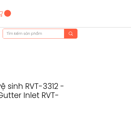
Hotline
(+84)28 3514 6515
(+84)89 665 5454
ệ sinh RVT-3312 -
Gutter Inlet RVT-