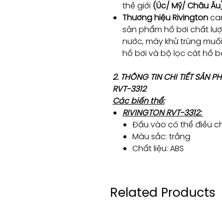
thế giới
(Úc/ Mỹ/ Châu Âu
Thương hiệu Rivington
cam
sản phẩm hồ bơi chất lượ
nước, máy khử trùng muố
hồ bơi và bộ lọc cát hồ 
2. THÔNG TIN CHI TIẾT SẢN 
RVT-3312
Các biến thể:
RIVINGTON RVT-3312:
Đầu vào có thể điều c
Màu sắc: trắng
Chất liệu: ABS
Related Products