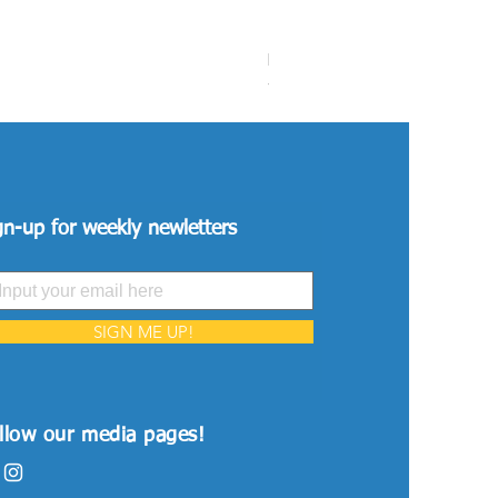
Máy bơm hồ bơi 4.5HP 3 P
Price
VND 26,515,000
gn-up for weekly newletters
SIGN ME UP!
llow our media pages!