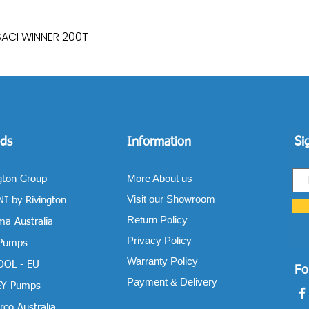
SACI WINNER 200T
Quick View
ds
Information
Si
More About us
gton Group
Visit our Showroom
I by Rivington
Return Policy
a Australia
Privacy Policy
 Pumps
Warranty Policy
OOL - EU
Fo
Payment & Delivery
Y Pumps
co Australia