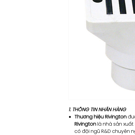
1. THÔNG TIN NHÃN HÀNG
Thương hiệu Rivington
đư
Rivington
là nhà sản xuất
có đội ngũ R&D chuyên ng