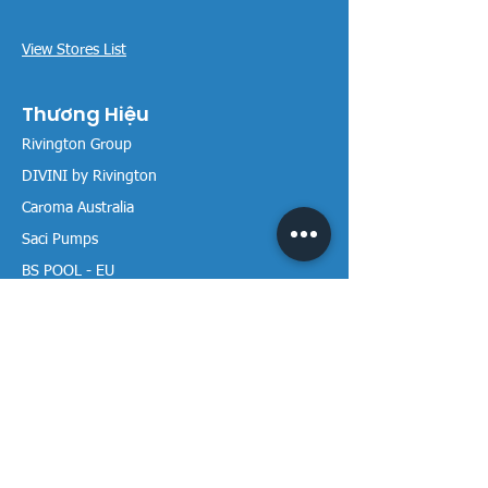
View Stores List
Thương Hiệu
Rivington Group
DIVINI by Rivington
Caroma Australia
Saci Pumps
BS POOL - EU
DAVEY Pumps
Waterco Australia
Thông tin
Giới thiệu chúng tôi
Liên hệ / Tìm chúng tôi
Chính sách Trả hàng