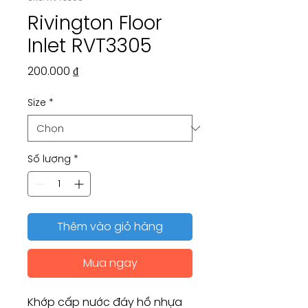
Rivington Floor
Inlet RVT3305
Giá
200.000 ₫
Size
*
Số lượng
*
Thêm vào giỏ hàng
Mua ngay
Khớp cấp nước đáy hồ nhựa