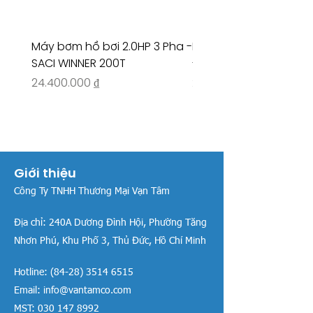
Máy bơm hồ bơi 2.0HP 3 Pha -
Máy bơm hồ bơi 4.5HP
SACI WINNER 200T
- RIVINGTON 30708
Giá
Giá
24.400.000 ₫
26.515.000 ₫
Giới thiệu
Công Ty TNHH Thương Mại Vạn Tâm
Địa chỉ:
240A Dương Đình Hội, Phường Tăng
Nhơn Phú, Khu Phố 3, Thủ Đức, Hồ Chí Minh
Hotline:
(84-28) 3514 6515
Email:
info@vantamco.com
MST:
030 147 8992