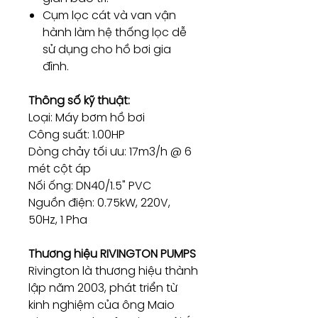
Cụm lọc cát và van vận
hành làm hệ thống lọc dễ
sử dụng cho hồ bơi gia
đình.
Thông số kỹ thuật:
Loại: Máy bơm hồ bơi
Công suất: 1.00HP
Dòng chảy tối ưu: 17m3/h @ 6
mét cột áp
Nối ống: DN40/1.5" PVC
Nguồn điện: 0.75kW, 220V,
50Hz, 1 Pha
Thương hiệu RIVINGTON PUMPS
Rivington là thương hiệu thành
lập năm 2003, phát triển từ
kinh nghiệm của ông Maio