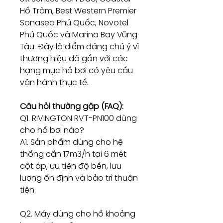
Hồ Tràm, Best Western Premier
Sonasea Phú Quốc, Novotel
Phú Quốc và Marina Bay Vũng
Tàu. Đây là điểm đáng chú ý vì
thương hiệu đã gắn với các
hạng mục hồ bơi có yêu cầu
vận hành thực tế.
Câu hỏi thường gặp (FAQ):
Q1. RIVINGTON RVT-PN100 dùng
cho hồ bơi nào?
A1. Sản phẩm dùng cho hệ
thống cần 17m3/h tại 6 mét
cột áp, ưu tiên độ bền, lưu
lượng ổn định và bảo trì thuận
tiện.
Q2. Máy dùng cho hồ khoảng