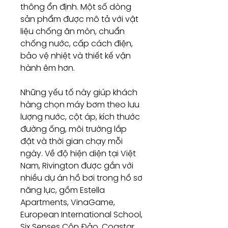
thông ổn định. Một số dòng
sản phẩm được mô tả với vật
liệu chống ăn mòn, chuẩn
chống nước, cấp cách điện,
bảo vệ nhiệt và thiết kế vận
hành êm hơn.
Những yếu tố này giúp khách
hàng chọn máy bơm theo lưu
lượng nước, cột áp, kích thước
đường ống, môi trường lắp
đặt và thời gian chạy mỗi
ngày. Về độ hiện diện tại Việt
Nam, Rivington được gắn với
nhiều dự án hồ bơi trong hồ sơ
năng lực, gồm Estella
Apartments, VinaGame,
European International School,
Six Senses Côn Đảo, Coastar