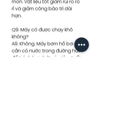
mòn. Vật liệu tốt giảm rủi ro rò
rỉ và giảm công bảo trì dài
hạn.
Q9. Máy có được chạy khô
không?
A9. Không. Máy bơm hồ bơi
cần có nước trong đường hút
để tránh hư phớt và giảm tuổi
thọ motor.
Q10. Bao lâu kiểm tra hệ thống
một lần?
A10. Kiểm tra rổ lọc, áp suất
bình lọc, tiếng ồn và lưu lượng
nước định kỳ. Tần suất phụ
thuộc lượng lá cây, bụi bẩn và
thời gian chạy máy mỗi ngày.