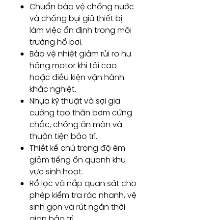
Chuẩn bảo vệ chống nước
và chống bụi giữ thiết bị
làm việc ổn định trong môi
trường hồ bơi.
Bảo vệ nhiệt giảm rủi ro hư
hỏng motor khi tải cao
hoặc điều kiện vận hành
khắc nghiệt.
Nhựa kỹ thuật và sợi gia
cường tạo thân bơm cứng
chắc, chống ăn mòn và
thuận tiện bảo trì.
Thiết kế chú trọng độ êm
giảm tiếng ồn quanh khu
vực sinh hoạt.
Rổ lọc và nắp quan sát cho
phép kiểm tra rác nhanh, vệ
sinh gọn và rút ngắn thời
gian bảo trì.