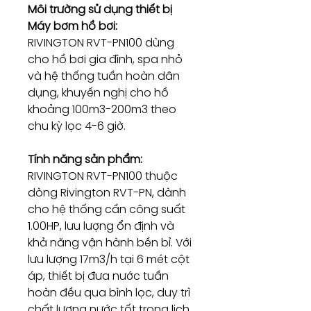
Môi trường sử dụng thiết bị
Máy bơm hồ bơi:
RIVINGTON RVT-PN100 dùng
cho hồ bơi gia đình, spa nhỏ
và hệ thống tuần hoàn dân
dụng, khuyến nghị cho hồ
khoảng 100m3-200m3 theo
chu kỳ lọc 4-6 giờ.
Tính năng sản phẩm:
RIVINGTON RVT-PN100 thuộc
dòng Rivington RVT-PN, dành
cho hệ thống cần công suất
1.00HP, lưu lượng ổn định và
khả năng vận hành bền bỉ. Với
lưu lượng 17m3/h tại 6 mét cột
áp, thiết bị đưa nước tuần
hoàn đều qua bình lọc, duy trì
chất lượng nước tốt trong lịch