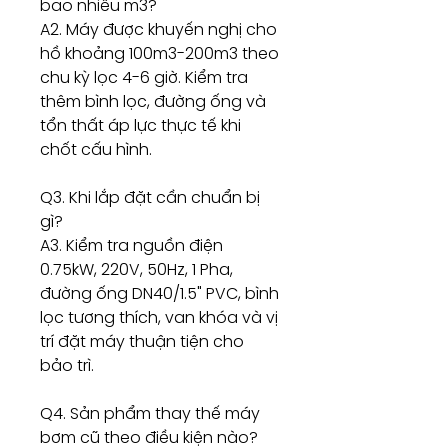
bao nhiêu m3?
A2. Máy được khuyến nghị cho
hồ khoảng 100m3-200m3 theo
chu kỳ lọc 4-6 giờ. Kiểm tra
thêm bình lọc, đường ống và
tổn thất áp lực thực tế khi
chốt cấu hình.
Q3. Khi lắp đặt cần chuẩn bị
gì?
A3. Kiểm tra nguồn điện
0.75kW, 220V, 50Hz, 1 Pha,
đường ống DN40/1.5" PVC, bình
lọc tương thích, van khóa và vị
trí đặt máy thuận tiện cho
bảo trì.
Q4. Sản phẩm thay thế máy
bơm cũ theo điều kiện nào?