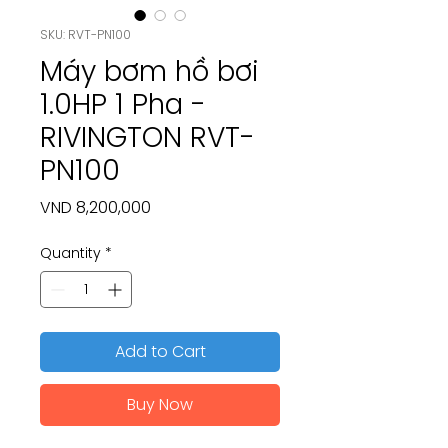
SKU: RVT-PN100
Máy bơm hồ bơi
1.0HP 1 Pha -
RIVINGTON RVT-
PN100
Price
VND 8,200,000
Quantity
*
Add to Cart
Buy Now