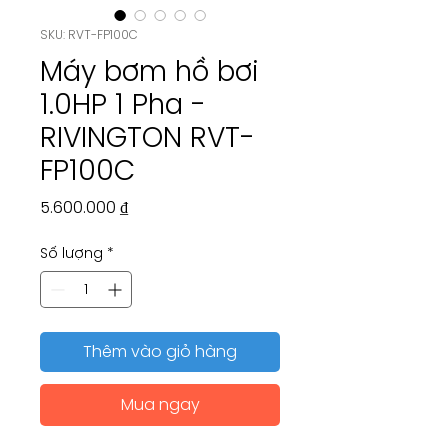
SKU: RVT-FP100C
Máy bơm hồ bơi
1.0HP 1 Pha -
RIVINGTON RVT-
FP100C
Giá
5.600.000 ₫
Số lượng
*
Thêm vào giỏ hàng
Mua ngay