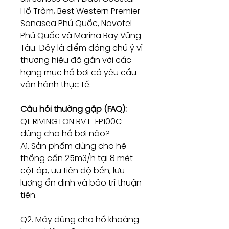
Hồ Tràm, Best Western Premier
Sonasea Phú Quốc, Novotel
Phú Quốc và Marina Bay Vũng
Tàu. Đây là điểm đáng chú ý vì
thương hiệu đã gắn với các
hạng mục hồ bơi có yêu cầu
vận hành thực tế.
Câu hỏi thường gặp (FAQ):
Q1. RIVINGTON RVT-FP100C
dùng cho hồ bơi nào?
A1. Sản phẩm dùng cho hệ
thống cần 25m3/h tại 8 mét
cột áp, ưu tiên độ bền, lưu
lượng ổn định và bảo trì thuận
tiện.
Q2. Máy dùng cho hồ khoảng