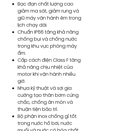
Bạc đạn chất lượng cao
giảm ma sát, giảm rung và
giữ máy vận hành êm trong
lịch chạy dài.
Chuẩn IP66 tăng khả năng
chống bụi và chống nước
trong khu vực phòng máy
ẩm.
Cấp cách điện Class F tăng
khả năng chịu nhiệt của
motor khi vận hành nhiều
giờ.
Nhựa kỹ thuật và sợi gia
cường tạo thân bơm cứng
chắc, chống ăn mòn và
thuận tiện bảo trì.
Bộ phận inox chống gỉ tốt
trong nước hồ bơi, nước
muối và nước có hóa chất