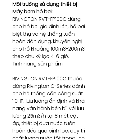
Môi trường sử dụng thiết bị
Máy bơm hồ bơi:
RIVINGTON RVT-FP100C dùng
cho hồ bơi gia đình lớn, hồ bơi
biệt thự và hệ thống tuần
hoàn dân dụng, khuyến nghị
cho hồ khoảng 100m3-200m3
theo chu kỳ lọc 4-6 giờ.
Tính năng sản phẩm:
RIVINGTON RVT-FP100C thuộc
dòng Rivington C-Series dành
cho hệ thống cần công suất
1.0HP, lưu lượng ổn định và khả
năng vận hành bền bỉ. Với lưu
lượng 25m3/h tại 8 mét cột
áp, thiết bị đưa nước tuần
hoàn đều qua bình lọc, duy trì
chất lượng nước tốt trong lịch