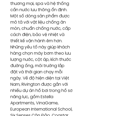
thương mại, spa và hệ thống
cần nước lưu thông ổn định.
Một số dòng sản phẩm được
mô tả với vật liệu chống ăn
mòn, chuẩn chống nước, cấp
cách điện, bảo vệ nhiệt và
thiết kế vận hành êm hơn.
Những yếu tố này giúp khách
hàng chọn máy bơm theo lưu
lượng nước, cột áp, kích thước
đường ống, môi trường lắp
đặt và thời gian chạy mỗi
ngày. Về độ hiện diện tại Việt
Nam, Rivington được gắn với
nhiều dự án hồ bơi trong hồ sơ
năng lực, gồm Estella
Apartments, VinaGame,
European International School,
Six Senses Côn Đảo, Coastar