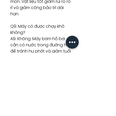
mòn. Vật liệu tốt giảm rủi ro rò
rỉ và giảm công bảo trì dài
hạn.
Q9. Máy có được chạy khô
không?
A9. Không. Máy bơm hồ bơi
cần có nước trong đường hút
để tránh hư phớt và giảm tuổi
thọ motor.
Q10. Bao lâu kiểm tra hệ thống
một lần?
A10. Kiểm tra rổ lọc, áp suất
bình lọc, tiếng ồn và lưu lượng
nước định kỳ. Tần suất phụ
thuộc lượng lá cây, bụi bẩn và
thời gian chạy máy mỗi ngày.