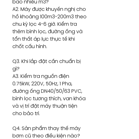
bao nhiêu m3?
A2. Máy được khuyến nghị cho
hồ khoảng 100m3-200m3 theo
chu kỳ lọc 4-6 giờ. Kiểm tra
thêm bình lọc, đường ống và
tổn thất áp lực thực tế khi
chốt cấu hình.
Q3. Khi lắp đặt cần chuẩn bị
gì?
A3. Kiểm tra nguồn điện
0.75kW, 220V, 50Hz, 1 Pha,
đường ống DN40/50/63 PVC,
bình lọc tương thích, van khóa
và vị trí đặt máy thuận tiện
cho bảo trì.
Q4. Sản phẩm thay thế máy
bơm cũ theo điều kiện nào?