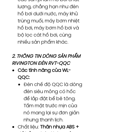
lượng, chẳng hạn như đèn
hồ bơi dưới nước, máy khử
trùng muối, máy bơm nhiệt
hồ bơi, máy bơm hồ bơi và
bộ lọc cát hồ bơi, cùng
nhiều sản phẩm khác.
2. THÔNG TIN DÒNG SẢN PHẨM
RIVINGTON ĐÈN RVT-QQC
Các tính năng của WL-
QQC:
Đèn chế độ QQC là dòng
đèn siêu mỏng có hốc
để lắp đặt bể bê tông.
Tấm mặt trước mịn của
nó mang lại sự đơn giản
nhưng thanh lịch.
Chất liệu:
Thân nhựa ABS +