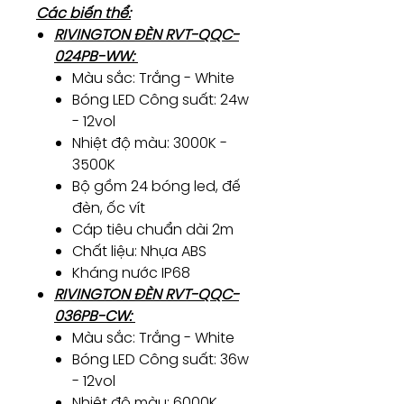
Các biến thể:
RIVINGTON ĐÈN RVT-QQC-
024PB-WW:
Màu sắc: Trắng - White
Bóng LED Công suất: 24w
- 12vol
Nhiệt độ màu: 3000K -
3500K
Bộ gồm 24 bóng led, đế
đèn, ốc vít
Cáp tiêu chuẩn dài 2m
Chất liệu: Nhựa ABS
Kháng nước IP68
RIVINGTON ĐÈN RVT-QQC-
036PB-CW:
Màu sắc: Trắng - White
Bóng LED Công suất: 36w
- 12vol
Nhiệt độ màu: 6000K