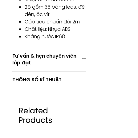
Bộ gồm 36 bóng leds, đế
đèn, ốc vít
Cáp tiêu chuẩn dài 2m
Chất liệu: Nhựa ABS
Kháng nước IP68
Tư vấn & hẹn chuyên viên
lắp đặt
Tư vấn & hẹn chuyên viên lắp đặt
THÔNG SỐ KĨ THUẬT
Tư vấn kỹ thuật / Hẹn chuyên viên
lắp đặt
Consulting / Booking for
TÊN
RVT-
RVT-
Installation service
DÒNG
QQC-
QQC-
HOTLINE:
ĐÈN
024PB-
036PB-
Related
(+84) 283 514 515
WW
CW
Products
​(+84) 896 655 454
EMAIL: info@vantamco.com
Công
24
36
suất