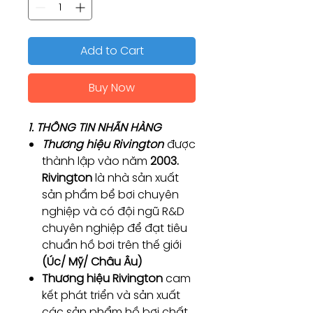
Add to Cart
Buy Now
1. THÔNG TIN NHÃN HÀNG
Thương hiệu Rivington
được
thành lập vào năm
2003.
Rivington
là nhà sản xuất
sản phẩm bể bơi chuyên
nghiệp và có đội ngũ R&D
chuyên nghiệp để đạt tiêu
chuẩn hồ bơi trên thế giới
(Úc/ Mỹ/ Châu Âu)
Thương hiệu Rivington
cam
kết phát triển và sản xuất
các sản phẩm hồ bơi chất