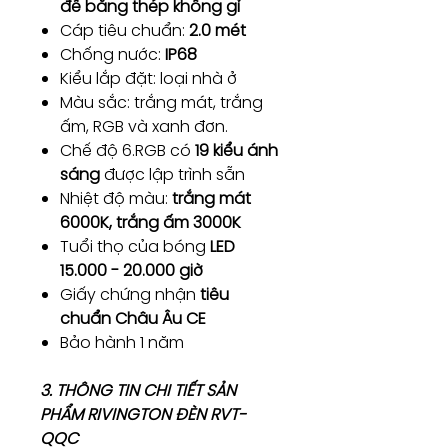
đế bằng thép không gỉ
Cáp tiêu chuẩn:
2.0 mét
Chống nước:
IP68
Kiểu lắp đặt: loại nhà ở
Màu sắc: trắng mát, trắng
ấm, RGB và xanh đơn.
Chế độ 6.RGB có
19 kiểu ánh
sáng
được lập trình sẵn
Nhiệt độ màu:
trắng mát
6000K, trắng ấm 3000K
Tuổi thọ của bóng
LED
15.000 - 20.000 giờ
Giấy chứng nhận
tiêu
chuẩn Châu Âu CE
Bảo hành 1 năm
3. THÔNG TIN CHI TIẾT SẢN
PHẨM RIVINGTON ĐÈN RVT-
QQC