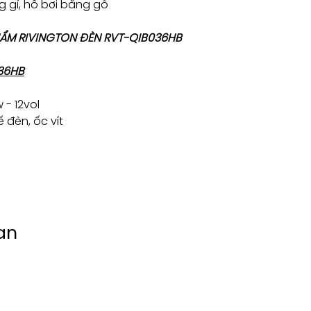
 gỉ, hồ bơi bằng gỗ
PHẨM RIVINGTON ĐÈN RVT-QIB036HB
36HB
 - 12vol
 đèn, ốc vít
an