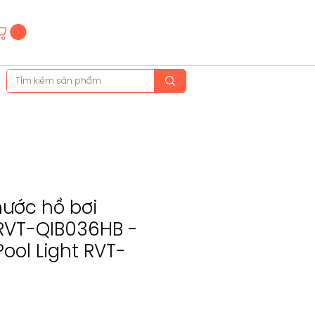
Hotline
(+84)28 3514 6515
(+84)89 665 5454
nước hồ bơi
 RVT-QIB036HB -
Pool Light RVT-