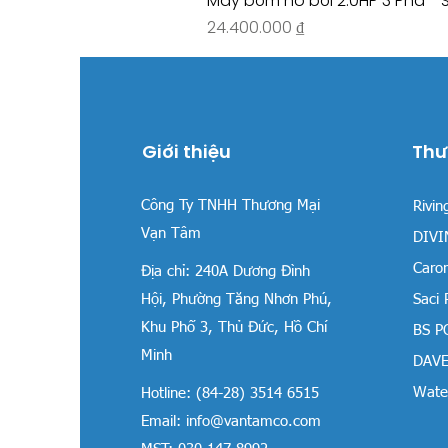
Máy bơm hồ bơi 2.0HP 3 Pha - 
Giá
24.400.000 ₫
Giới thiệu
Thư
Công Ty TNHH Thương Mại
Rivin
Vạn Tâm
DIVIN
Carom
Địa chỉ:
240A Dương Đình
Hội, Phường Tăng Nhơn Phú,
Saci
Khu Phố 3, Thủ Đức, Hồ Chí
BS P
Minh
DAVE
Water
Hotline: (84-28) 3514 6515
Email:
info@vantamco.com