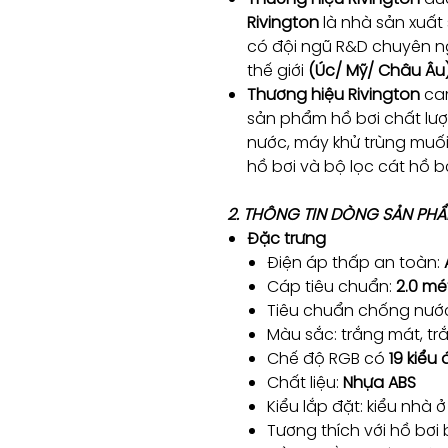
Rivington
là nhà sản xuất
có đội ngũ R&D chuyên ng
thế giới
(Úc/ Mỹ/ Châu Âu
Thương hiệu Rivington
cam
sản phẩm hồ bơi chất lượ
nước, máy khử trùng muố
hồ bơi và bộ lọc cát hồ 
2. THÔNG TIN DÒNG SẢN PH
Đặc trưng
Điện áp thấp an toàn:
Cáp tiêu chuẩn:
2.0 mé
Tiêu chuẩn chống nướ
Màu sắc: trắng mát, t
Chế độ RGB có
19 kiểu
Chất liệu:
Nhựa ABS
Kiểu lắp đặt: kiểu nhà ở
Tương thích với hồ bơi b