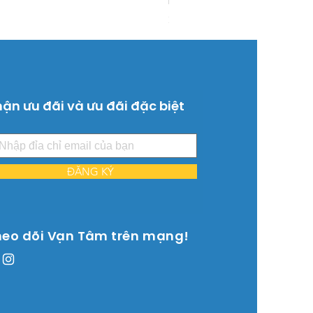
Máy bơm hồ bơi 4.5HP 3 P
Giá
26.515.000 ₫
ận ưu đãi và ưu đãi đặc biệt
ĐĂNG KÝ
heo dõi Vạn Tâm trên mạng!