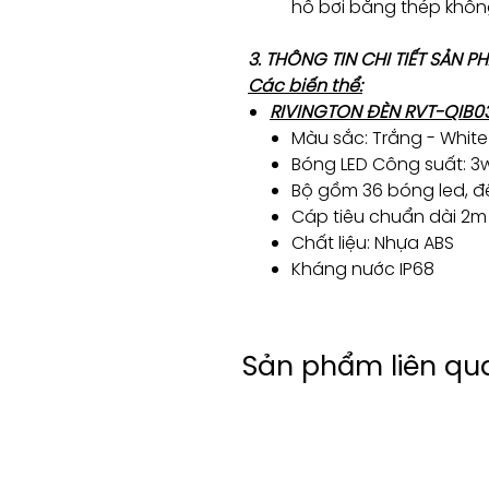
hồ bơi bằng thép không
3. THÔNG TIN CHI TIẾT SẢN 
Các biến thể:
RIVINGTON ĐÈN RVT-QIB0
Màu sắc: Trắng - White
Bóng LED Công suất: 3w
Bộ gồm 36 bóng led, đế
Cáp tiêu chuẩn dài 2m
Chất liệu: Nhựa ABS
Kháng nước IP68
Sản phẩm liên qu