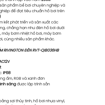
EMAIL: info@vant
 sản phẩm bể bơi chuyên nghiệp và
Vol (V)
hiệp để đạt tiêu chuẩn hồ bơi trên
Màu sắc
)
 kết phát triển và sản xuất các
Chất liệu
ng, chẳng hạn như đèn hồ bơi dưới
i, máy bơm nhiệt hồ bơi, máy bơm
Số bóng led
bơi, cùng nhiều sản phẩm khác.
Kháng nước
ẨM RIVINGTON ĐÈN RVT-QIB036HB
AC12V
t
c:
IP68
rắng ấm, RGB và xanh đơn
 ánh sáng
được lập trình sẵn
ằng sợi thủy tinh, hồ bơi nhựa vinyl,