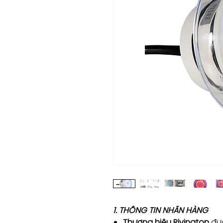
1. THÔNG TIN NHÃN HÀNG
Thương hiệu Rivington
đượ