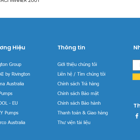
SACI WINNER 200T
ơng Hiệu
Thông tin
Nh
gton Group
Giới thiệu chúng tôi
I by Rivington
Liên hệ / Tìm chúng tôi
a Australia
Chính sách Trả hàng
 Pumps
Chính sách Bảo mật
OOL - EU
Chính sách Bảo hành
T
Y Pumps
Thanh toán & Giao hàng
co Australia
Thư viện tài liệu