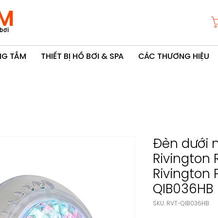
M
bơi
ÒNG TẮM
THIẾT BỊ HỒ BƠI & SPA
CÁC THƯƠNG HIỆU
Đèn dưới 
Rivington
Rivington 
QIB036HB
SKU: RVT-QIB036HB