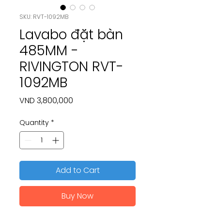
SKU: RVT-1092MB
Lavabo đặt bàn
485MM -
RIVINGTON RVT-
1092MB
Price
VND 3,800,000
Quantity
*
Add to Cart
Buy Now