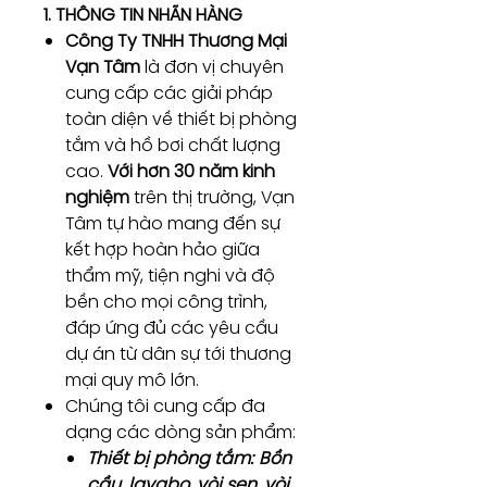
1. THÔNG TIN NHÃN HÀNG
Công Ty TNHH Thương Mại
Vạn Tâm
là đơn vị chuyên
cung cấp các giải pháp
toàn diện về thiết bị phòng
tắm và hồ bơi chất lượng
cao.
Với hơn 30 năm kinh
nghiệm
trên thị trường, Vạn
Tâm tự hào mang đến sự
kết hợp hoàn hảo giữa
thẩm mỹ, tiện nghi và độ
bền cho mọi công trình,
đáp ứng đủ các yêu cầu
dự án từ dân sự tới thương
mại quy mô lớn.
Chúng tôi cung cấp đa
dạng các dòng sản phẩm:
Thiết bị phòng tắm:
Bồn
cầu, lavabo, vòi sen, vòi