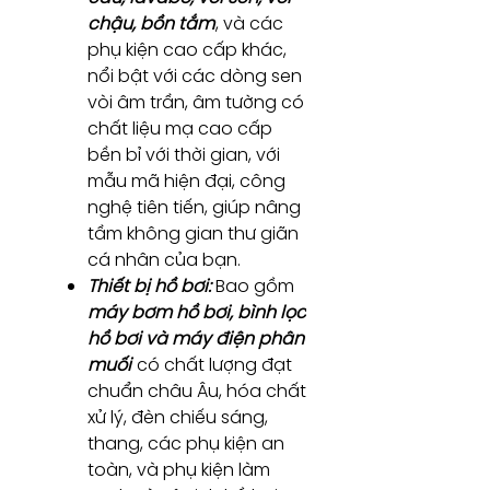
chậu, bồn tắm
, và các
phụ kiện cao cấp khác,
nổi bật với các dòng sen
vòi âm trần, âm tường có
chất liệu mạ cao cấp
bền bỉ với thời gian, với
mẫu mã hiện đại, công
nghệ tiên tiến, giúp nâng
tầm không gian thư giãn
cá nhân của bạn.
Thiết bị hồ bơi:
Bao gồm
máy bơm hồ bơi, bình lọc
hồ bơi và máy điện phân
muối
có chất lượng đạt
chuẩn châu Âu, hóa chất
xử lý, đèn chiếu sáng,
thang, các phụ kiện an
toàn, và phụ kiện làm