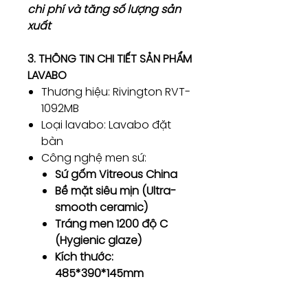
chi phí và tăng số lượng sản
xuất
3. THÔNG TIN CHI TIẾT SẢN PHẨM
LAVABO
Thương hiệu: Rivington RVT-
1092MB
Loại lavabo: Lavabo đặt
bàn
Công nghệ men sứ:
Sứ gốm Vitreous China
Bề mặt siêu mịn (Ultra-
smooth ceramic)
Tráng men 1200 độ C
(Hygienic glaze)
Kích thước:
485*390*145mm