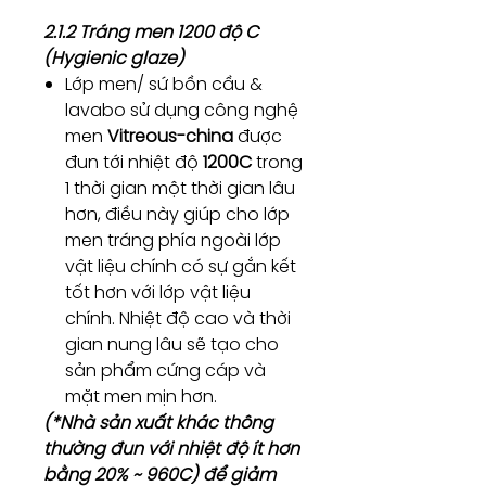
2.1.2 Tráng men 1200 độ C
(Hygienic glaze)
Lớp men/ sứ bồn cầu &
lavabo sử dụng công nghệ
men
Vitreous-china
được
đun tới nhiệt độ
1200C
trong
1 thời gian một thời gian lâu
hơn, điều này giúp cho lớp
men tráng phía ngoài lớp
vật liệu chính có sự gắn kết
tốt hơn với lớp vật liệu
chính. Nhiệt độ cao và thời
gian nung lâu sẽ tạo cho
sản phẩm cứng cáp và
mặt men mịn hơn.
(*Nhà sản xuất khác thông
thường đun với nhiệt độ ít hơn
bằng 20% ~ 960C) để giảm