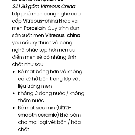
2.1.1 Sứ gốm Vitreous China
Lớp phủ men công nghệ cao
cấp
Vitreous-china
khác với
men
Porcelain
. Quy trình đun
sản xuất men
Vitreous-china
yêu cầu kỹ thuật và công
nghệ phức tạp hơn nên ưu
điểm men sẽ có những tính
chất như sau:
Bề mặt bóng hơn và không
có kẽ hở bên trong lớp vật
liệu tráng men
Không ứ đọng nước / không
thấm nước
Bề mặt siêu mịn
(Ultra-
smooth ceramic)
khó bám
cho mọi loại vết bẩn / hóa
chất