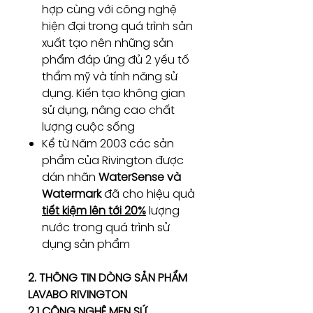
hợp cùng với công nghệ
hiện đại trong quá trình sản
xuất tạo nên những sản
phẩm đáp ứng đủ 2 yếu tố
thẩm mỹ và tính năng sử
dụng. Kiến tạo không gian
sử dụng, nâng cao chất
lượng cuộc sống
Kể từ Năm 2003 các sản
phẩm của Rivington được
dán nhãn
WaterSense và
Watermark
đã cho hiệu quả
tiết kiệm lên tới 20%
lượng
nước trong quá trình sử
dụng sản phẩm
2. THÔNG TIN DÒNG SẢN PHẨM
LAVABO RIVINGTON
2.1 CÔNG NGHỆ MEN SỨ