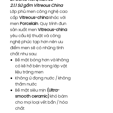
2.1.1 Sứ gốm Vitreous China
Lớp phủ men công nghệ cao
cấp
Vitreous-china
khác với
men
Porcelain
. Quy trình đun
sản xuất men
Vitreous-china
yêu cầu kỹ thuật và công
nghệ phức tạp hơn nên ưu
điểm men sẽ có những tính
chất như sau:
Bề mặt bóng hơn và không
có kẽ hở bên trong lớp vật
liệu tráng men
Không ứ đọng nước / không
thấm nước
Bề mặt siêu mịn
(Ultra-
smooth ceramic)
khó bám
cho mọi loại vết bẩn / hóa
chất