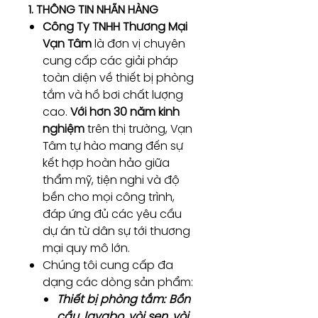
1. THÔNG TIN NHÃN HÀNG
Công Ty TNHH Thương Mại
Vạn Tâm
là đơn vị chuyên
cung cấp các giải pháp
toàn diện về thiết bị phòng
tắm và hồ bơi chất lượng
cao.
Với hơn 30 năm kinh
nghiệm
trên thị trường, Vạn
Tâm tự hào mang đến sự
kết hợp hoàn hảo giữa
thẩm mỹ, tiện nghi và độ
bền cho mọi công trình,
đáp ứng đủ các yêu cầu
dự án từ dân sự tới thương
mại quy mô lớn.
Chúng tôi cung cấp đa
dạng các dòng sản phẩm:
Thiết bị phòng tắm:
Bồn
cầu, lavabo, vòi sen, vòi