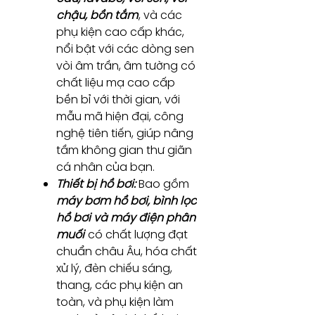
chậu, bồn tắm
, và các
phụ kiện cao cấp khác,
nổi bật với các dòng sen
vòi âm trần, âm tường có
chất liệu mạ cao cấp
bền bỉ với thời gian, với
mẫu mã hiện đại, công
nghệ tiên tiến, giúp nâng
tầm không gian thư giãn
cá nhân của bạn.
Thiết bị hồ bơi:
Bao gồm
máy bơm hồ bơi, bình lọc
hồ bơi và máy điện phân
muối
có chất lượng đạt
chuẩn châu Âu, hóa chất
xử lý, đèn chiếu sáng,
thang, các phụ kiện an
toàn, và phụ kiện làm