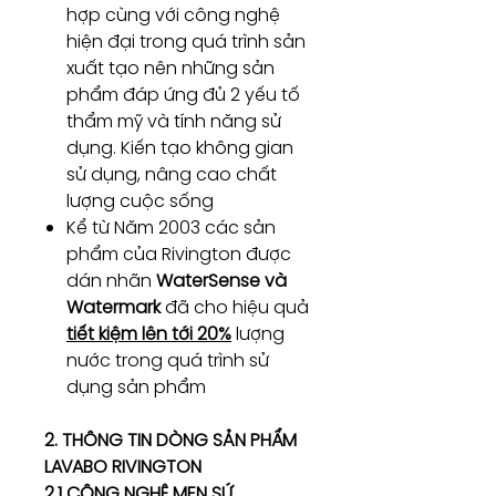
hợp cùng với công nghệ
hiện đại trong quá trình sản
xuất tạo nên những sản
phẩm đáp ứng đủ 2 yếu tố
thẩm mỹ và tính năng sử
dụng. Kiến tạo không gian
sử dụng, nâng cao chất
lượng cuộc sống
Kể từ Năm 2003 các sản
phẩm của Rivington được
dán nhãn
WaterSense và
Watermark
đã cho hiệu quả
tiết kiệm lên tới 20%
lượng
nước trong quá trình sử
dụng sản phẩm
2. THÔNG TIN DÒNG SẢN PHẨM
LAVABO RIVINGTON
2.1 CÔNG NGHỆ MEN SỨ