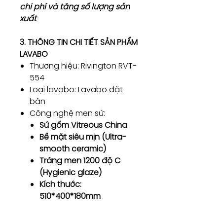
chi phí và tăng số lượng sản
xuất
3. THÔNG TIN CHI TIẾT SẢN PHẨM
LAVABO
Thương hiệu: Rivington RVT-
554
Loại lavabo: Lavabo đặt
bàn
Công nghệ men sứ:
Sứ gốm Vitreous China
Bề mặt siêu mịn (Ultra-
smooth ceramic)
Tráng men 1200 độ C
(Hygienic glaze)
Kích thước:
510*400*180mm