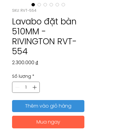
SKU: RVT-554
Lavabo đặt bàn
510MM -
RIVINGTON RVT-
554
Giá
2.300.000 ₫
Số lượng
*
Thêm vào giỏ hàng
Mua ngay