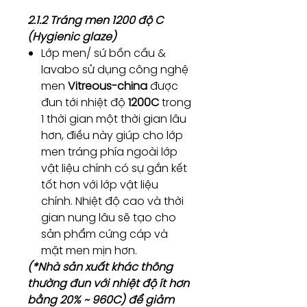
2.1.2 Tráng men 1200 độ C
(Hygienic glaze)
Lớp men/ sứ bồn cầu &
lavabo sử dụng công nghệ
men
Vitreous-china
được
đun tới nhiệt độ
1200C
trong
1 thời gian một thời gian lâu
hơn, điều này giúp cho lớp
men tráng phía ngoài lớp
vật liệu chính có sự gắn kết
tốt hơn với lớp vật liệu
chính. Nhiệt độ cao và thời
gian nung lâu sẽ tạo cho
sản phẩm cứng cáp và
mặt men mịn hơn.
(*Nhà sản xuất khác thông
thường đun với nhiệt độ ít hơn
bằng 20% ~ 960C) để giảm