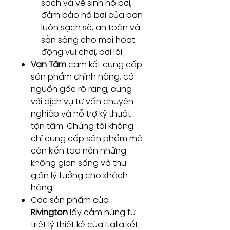
sạch và vệ sinh hồ bơi,
đảm bảo hồ bơi của bạn
luôn sạch sẽ, an toàn và
sẵn sàng cho mọi hoạt
động vui chơi, bơi lội.
Vạn Tâm
cam kết cung cấp
sản phẩm chính hãng, có
nguồn gốc rõ ràng, cùng
với dịch vụ tư vấn chuyên
nghiệp và hỗ trợ kỹ thuật
tận tâm. Chúng tôi không
chỉ cung cấp sản phẩm mà
còn kiến tạo nên những
không gian sống và thư
giãn lý tưởng cho khách
hàng
Các sản phẩm của
Rivington
lấy cảm hứng từ
triết lý thiết kế của Italia kết