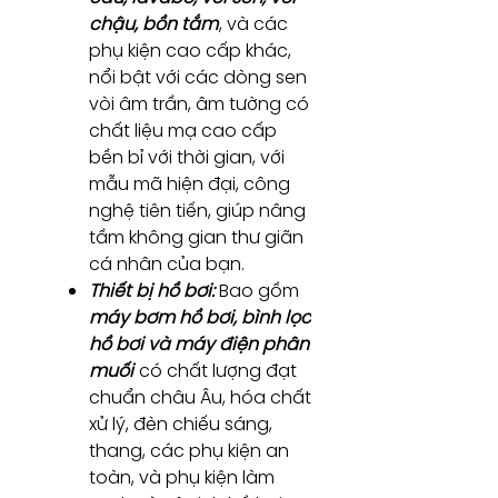
chậu, bồn tắm
, và các
phụ kiện cao cấp khác,
nổi bật với các dòng sen
vòi âm trần, âm tường có
chất liệu mạ cao cấp
bền bỉ với thời gian, với
mẫu mã hiện đại, công
nghệ tiên tiến, giúp nâng
tầm không gian thư giãn
cá nhân của bạn.
Thiết bị hồ bơi:
Bao gồm
máy bơm hồ bơi, bình lọc
hồ bơi và máy điện phân
muối
có chất lượng đạt
chuẩn châu Âu, hóa chất
xử lý, đèn chiếu sáng,
thang, các phụ kiện an
toàn, và phụ kiện làm