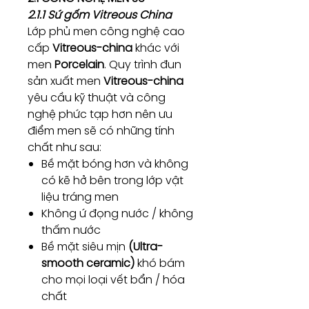
2.1.1 Sứ gốm Vitreous China
Lớp phủ men công nghệ cao
cấp
Vitreous-china
khác với
men
Porcelain
. Quy trình đun
sản xuất men
Vitreous-china
yêu cầu kỹ thuật và công
nghệ phức tạp hơn nên ưu
điểm men sẽ có những tính
chất như sau:
Bề mặt bóng hơn và không
có kẽ hở bên trong lớp vật
liệu tráng men
Không ứ đọng nước / không
thấm nước
Bề mặt siêu mịn
(Ultra-
smooth ceramic)
khó bám
cho mọi loại vết bẩn / hóa
chất