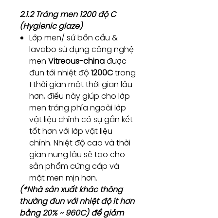
2.1.2 Tráng men 1200 độ C
(Hygienic glaze)
Lớp men/ sứ bồn cầu &
lavabo sử dụng công nghệ
men
Vitreous-china
được
đun tới nhiệt độ
1200C
trong
1 thời gian một thời gian lâu
hơn, điều này giúp cho lớp
men tráng phía ngoài lớp
vật liệu chính có sự gắn kết
tốt hơn với lớp vật liệu
chính. Nhiệt độ cao và thời
gian nung lâu sẽ tạo cho
sản phẩm cứng cáp và
mặt men mịn hơn.
(*Nhà sản xuất khác thông
thường đun với nhiệt độ ít hơn
bằng 20% ~ 960C) để giảm