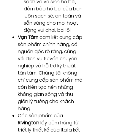
sạch và vệ sinh hồ bơi,
đảm bảo hồ bơi của bạn
luôn sạch sẽ, an toàn và
sẵn sàng cho mọi hoạt
động vui chơi, bơi lội.
Vạn Tâm
cam kết cung cấp
sản phẩm chính hãng, có
nguồn gốc rõ ràng, cùng
với dịch vụ tư vấn chuyên
nghiệp và hỗ trợ kỹ thuật
tận tâm. Chúng tôi không
chỉ cung cấp sản phẩm mà
còn kiến tạo nên những
không gian sống và thư
giãn lý tưởng cho khách
hàng
Các sản phẩm của
Rivington
lấy cảm hứng từ
triết lý thiết kế của Italia kết