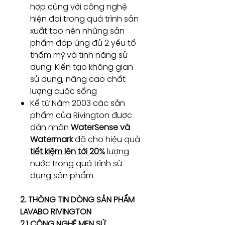
hợp cùng với công nghệ
hiện đại trong quá trình sản
xuất tạo nên những sản
phẩm đáp ứng đủ 2 yếu tố
thẩm mỹ và tính năng sử
dụng. Kiến tạo không gian
sử dụng, nâng cao chất
lượng cuộc sống
Kể từ Năm 2003 các sản
phẩm của Rivington được
dán nhãn
WaterSense và
Watermark
đã cho hiệu quả
tiết kiệm lên tới 20%
lượng
nước trong quá trình sử
dụng sản phẩm
2. THÔNG TIN DÒNG SẢN PHẨM
LAVABO RIVINGTON
2.1 CÔNG NGHỆ MEN SỨ