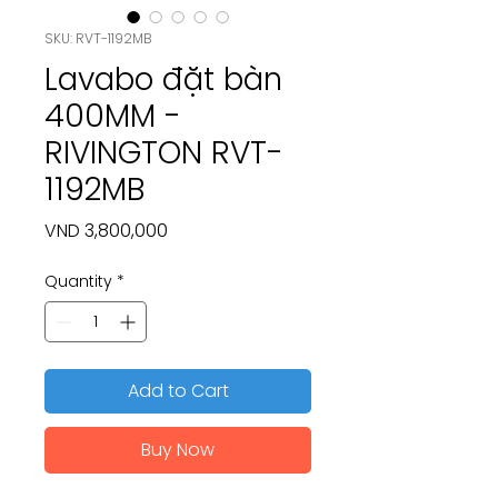
SKU: RVT-1192MB
Lavabo đặt bàn
400MM -
RIVINGTON RVT-
1192MB
Price
VND 3,800,000
Quantity
*
Add to Cart
Buy Now