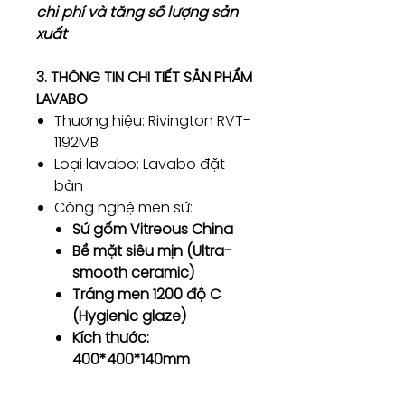
chi phí và tăng số lượng sản
xuất
3. THÔNG TIN CHI TIẾT SẢN PHẨM
LAVABO
Thương hiệu: Rivington RVT-
1192MB
Loại lavabo: Lavabo đặt
bàn
Công nghệ men sứ:
Sứ gốm Vitreous China
Bề mặt siêu mịn (Ultra-
smooth ceramic)
Tráng men 1200 độ C
(Hygienic glaze)
Kích thước:
400*400*140mm