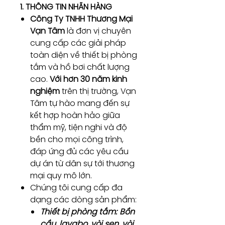
1. THÔNG TIN NHÃN HÀNG
Công Ty TNHH Thương Mại
Vạn Tâm
là đơn vị chuyên
cung cấp các giải pháp
toàn diện về thiết bị phòng
tắm và hồ bơi chất lượng
cao.
Với hơn 30 năm kinh
nghiệm
trên thị trường, Vạn
Tâm tự hào mang đến sự
kết hợp hoàn hảo giữa
thẩm mỹ, tiện nghi và độ
bền cho mọi công trình,
đáp ứng đủ các yêu cầu
dự án từ dân sự tới thương
mại quy mô lớn.
Chúng tôi cung cấp đa
dạng các dòng sản phẩm:
Thiết bị phòng tắm:
Bồn
cầu, lavabo, vòi sen, vòi