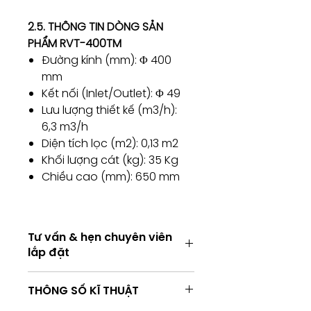
2.5. THÔNG TIN DÒNG SẢN
PHẨM RVT-400TM
Đường kính (mm): Φ 400
mm
Kết nối (Inlet/Outlet): Φ 49
Lưu lượng thiết kế (m3/h):
6,3 m3/h
Diện tích lọc (m2): 0,13 m2
Khối lượng cát (kg): 35 Kg
Chiều cao (mm): 650 mm
Tư vấn & hẹn chuyên viên
lắp đặt
Tư vấn & hẹn chuyên viên lắp
THÔNG SỐ KĨ THUẬT
đặt
Tư vấn kỹ thuật / Hẹn chuyên