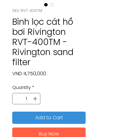
SKU: RVT-400TM
Bình lọc cát hồ
bơi Rivington
RVT-400TM -
Rivington sand
filter
Price
VND 4,750,000
Quantity
*
Add to Cart
Buy Now