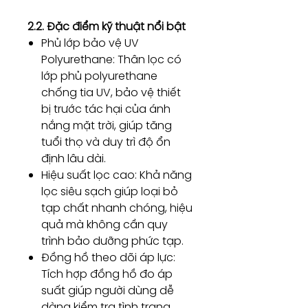
2.2. Đặc điểm kỹ thuật nổi bật
Phủ lớp bảo vệ UV
Polyurethane: Thân lọc có
lớp phủ polyurethane
chống tia UV, bảo vệ thiết
bị trước tác hại của ánh
nắng mặt trời, giúp tăng
tuổi thọ và duy trì độ ổn
định lâu dài.
Hiệu suất lọc cao: Khả năng
lọc siêu sạch giúp loại bỏ
tạp chất nhanh chóng, hiệu
quả mà không cần quy
trình bảo dưỡng phức tạp.
Đồng hồ theo dõi áp lực:
Tích hợp đồng hồ đo áp
suất giúp người dùng dễ
dàng kiểm tra tình trạng