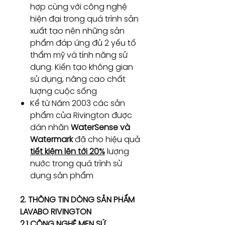
hợp cùng với công nghệ
hiện đại trong quá trình sản
xuất tạo nên những sản
phẩm đáp ứng đủ 2 yếu tố
thẩm mỹ và tính năng sử
dụng. Kiến tạo không gian
sử dụng, nâng cao chất
lượng cuộc sống
Kể từ Năm 2003 các sản
phẩm của Rivington được
dán nhãn
WaterSense và
Watermark
đã cho hiệu quả
tiết kiệm lên tới 20%
lượng
nước trong quá trình sử
dụng sản phẩm
2. THÔNG TIN DÒNG SẢN PHẨM
LAVABO RIVINGTON
2.1 CÔNG NGHỆ MEN SỨ