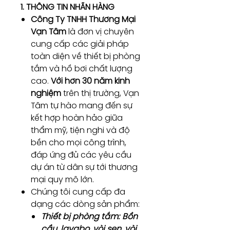
1. THÔNG TIN NHÃN HÀNG
Công Ty TNHH Thương Mại
Vạn Tâm
là đơn vị chuyên
cung cấp các giải pháp
toàn diện về thiết bị phòng
tắm và hồ bơi chất lượng
cao.
Với hơn 30 năm kinh
nghiệm
trên thị trường, Vạn
Tâm tự hào mang đến sự
kết hợp hoàn hảo giữa
thẩm mỹ, tiện nghi và độ
bền cho mọi công trình,
đáp ứng đủ các yêu cầu
dự án từ dân sự tới thương
mại quy mô lớn.
Chúng tôi cung cấp đa
dạng các dòng sản phẩm:
Thiết bị phòng tắm:
Bồn
cầu, lavabo, vòi sen, vòi