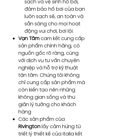
sạch và vệ sinh hồ bơi,
đảm bảo hồ bơi của bạn
luôn sạch sẽ, an toàn và
sẵn sàng cho mọi hoạt
động vui chơi, bơi lội.
Vạn Tâm
cam kết cung cấp
sản phẩm chính hãng, có
nguồn gốc rõ ràng, cùng
với dịch vụ tư vấn chuyên
nghiệp và hỗ trợ kỹ thuật
tận tâm. Chúng tôi không
chỉ cung cấp sản phẩm mà
còn kiến tạo nên những
không gian sống và thư
giãn lý tưởng cho khách
hàng
Các sản phẩm của
Rivington
lấy cảm hứng từ
triết lý thiết kế của Italia kết