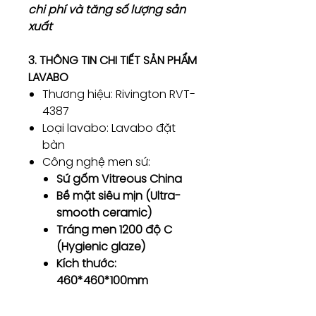
chi phí và tăng số lượng sản
xuất
3. THÔNG TIN CHI TIẾT SẢN PHẨM
LAVABO
Thương hiệu: Rivington RVT-
4387
Loại lavabo: Lavabo đặt
bàn
Công nghệ men sứ:
Sứ gốm Vitreous China
Bề mặt siêu mịn (Ultra-
smooth ceramic)
Tráng men 1200 độ C
(Hygienic glaze)
Kích thước:
460*460*100mm