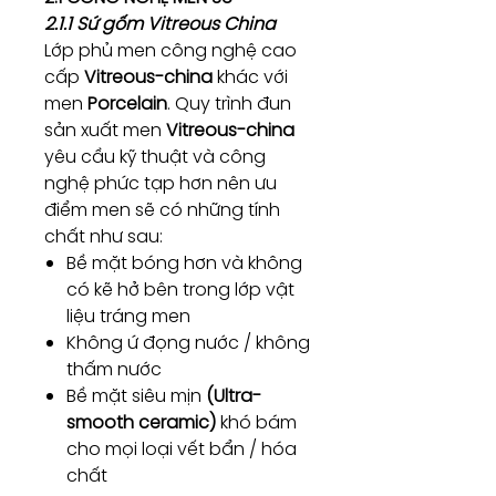
2.1.1 Sứ gốm Vitreous China
Lớp phủ men công nghệ cao
cấp
Vitreous-china
khác với
men
Porcelain
. Quy trình đun
sản xuất men
Vitreous-china
yêu cầu kỹ thuật và công
nghệ phức tạp hơn nên ưu
điểm men sẽ có những tính
chất như sau:
Bề mặt bóng hơn và không
có kẽ hở bên trong lớp vật
liệu tráng men
Không ứ đọng nước / không
thấm nước
Bề mặt siêu mịn
(Ultra-
smooth ceramic)
khó bám
cho mọi loại vết bẩn / hóa
chất