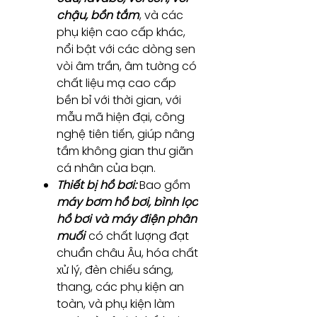
chậu, bồn tắm
, và các
phụ kiện cao cấp khác,
nổi bật với các dòng sen
vòi âm trần, âm tường có
chất liệu mạ cao cấp
bền bỉ với thời gian, với
mẫu mã hiện đại, công
nghệ tiên tiến, giúp nâng
tầm không gian thư giãn
cá nhân của bạn.
Thiết bị hồ bơi:
Bao gồm
máy bơm hồ bơi, bình lọc
hồ bơi và máy điện phân
muối
có chất lượng đạt
chuẩn châu Âu, hóa chất
xử lý, đèn chiếu sáng,
thang, các phụ kiện an
toàn, và phụ kiện làm