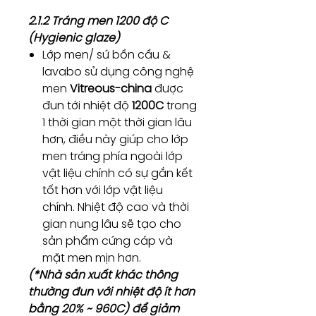
2.1.2 Tráng men 1200 độ C
(Hygienic glaze)
Lớp men/ sứ bồn cầu &
lavabo sử dụng công nghệ
men
Vitreous-china
được
đun tới nhiệt độ
1200C
trong
1 thời gian một thời gian lâu
hơn, điều này giúp cho lớp
men tráng phía ngoài lớp
vật liệu chính có sự gắn kết
tốt hơn với lớp vật liệu
chính. Nhiệt độ cao và thời
gian nung lâu sẽ tạo cho
sản phẩm cứng cáp và
mặt men mịn hơn.
(*Nhà sản xuất khác thông
thường đun với nhiệt độ ít hơn
bằng 20% ~ 960C) để giảm