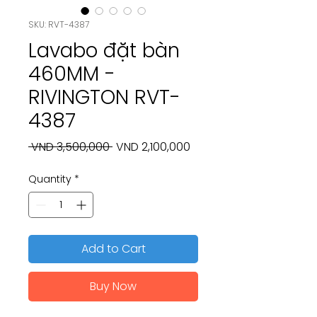
SKU: RVT-4387
Lavabo đặt bàn
460MM -
RIVINGTON RVT-
4387
Regular
Sale
 VND 3,500,000 
VND 2,100,000
Price
Price
Quantity
*
Add to Cart
Buy Now