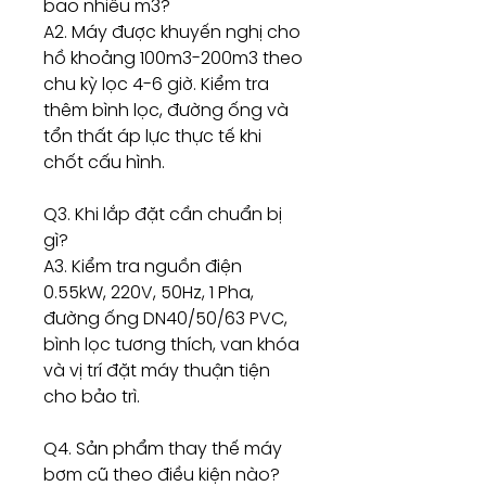
bao nhiêu m3?
A2. Máy được khuyến nghị cho
hồ khoảng 100m3-200m3 theo
chu kỳ lọc 4-6 giờ. Kiểm tra
thêm bình lọc, đường ống và
tổn thất áp lực thực tế khi
chốt cấu hình.
Q3. Khi lắp đặt cần chuẩn bị
gì?
A3. Kiểm tra nguồn điện
0.55kW, 220V, 50Hz, 1 Pha,
đường ống DN40/50/63 PVC,
bình lọc tương thích, van khóa
và vị trí đặt máy thuận tiện
cho bảo trì.
Q4. Sản phẩm thay thế máy
bơm cũ theo điều kiện nào?