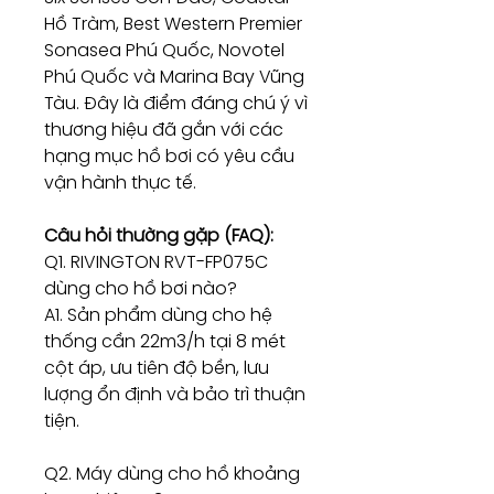
Hồ Tràm, Best Western Premier
Sonasea Phú Quốc, Novotel
Phú Quốc và Marina Bay Vũng
Tàu. Đây là điểm đáng chú ý vì
thương hiệu đã gắn với các
hạng mục hồ bơi có yêu cầu
vận hành thực tế.
Câu hỏi thường gặp (FAQ):
Q1. RIVINGTON RVT-FP075C
dùng cho hồ bơi nào?
A1. Sản phẩm dùng cho hệ
thống cần 22m3/h tại 8 mét
cột áp, ưu tiên độ bền, lưu
lượng ổn định và bảo trì thuận
tiện.
Q2. Máy dùng cho hồ khoảng