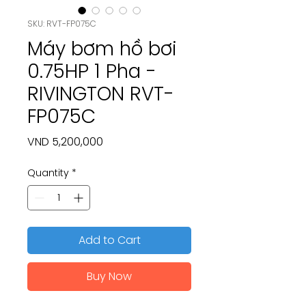
SKU: RVT-FP075C
Máy bơm hồ bơi
0.75HP 1 Pha -
RIVINGTON RVT-
FP075C
Price
VND 5,200,000
Quantity
*
Add to Cart
Buy Now