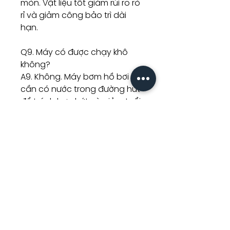
mòn. Vật liệu tốt giảm rủi ro rò
rỉ và giảm công bảo trì dài
hạn.
Q9. Máy có được chạy khô
không?
A9. Không. Máy bơm hồ bơi
cần có nước trong đường hút
để tránh hư phớt và giảm tuổi
thọ motor.
Q10. Bao lâu kiểm tra hệ thống
một lần?
A10. Kiểm tra rổ lọc, áp suất
bình lọc, tiếng ồn và lưu lượng
nước định kỳ. Tần suất phụ
thuộc lượng lá cây, bụi bẩn và
thời gian chạy máy mỗi ngày.