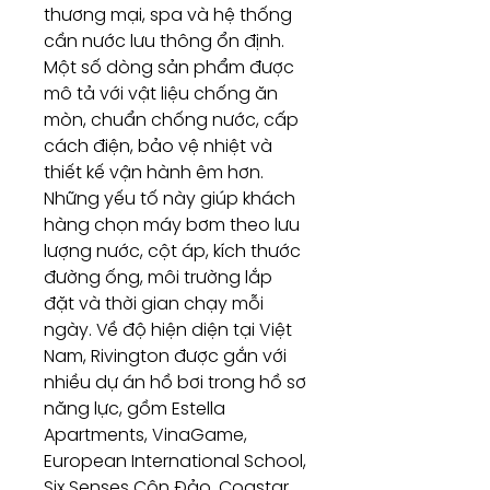
thương mại, spa và hệ thống
cần nước lưu thông ổn định.
Một số dòng sản phẩm được
mô tả với vật liệu chống ăn
mòn, chuẩn chống nước, cấp
cách điện, bảo vệ nhiệt và
thiết kế vận hành êm hơn.
Những yếu tố này giúp khách
hàng chọn máy bơm theo lưu
lượng nước, cột áp, kích thước
đường ống, môi trường lắp
đặt và thời gian chạy mỗi
ngày. Về độ hiện diện tại Việt
Nam, Rivington được gắn với
nhiều dự án hồ bơi trong hồ sơ
năng lực, gồm Estella
Apartments, VinaGame,
European International School,
Six Senses Côn Đảo, Coastar