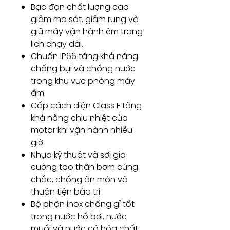
Bạc đạn chất lượng cao
giảm ma sát, giảm rung và
giữ máy vận hành êm trong
lịch chạy dài.
Chuẩn IP66 tăng khả năng
chống bụi và chống nước
trong khu vực phòng máy
ẩm.
Cấp cách điện Class F tăng
khả năng chịu nhiệt của
motor khi vận hành nhiều
giờ.
Nhựa kỹ thuật và sợi gia
cường tạo thân bơm cứng
chắc, chống ăn mòn và
thuận tiện bảo trì.
Bộ phận inox chống gỉ tốt
trong nước hồ bơi, nước
muối và nước có hóa chất