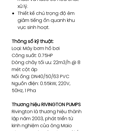
xử lý.
Thiết kế chú trọng độ êm
giảm tiếng ồn quanh khu
vực sinh hoạt.
Thông số kỹ thuật:
Loại: Máy bơm hồ bơi
Công suất: 0.75HP
Dòng chảy tối ưu: 22m3/h @ 8
mét cột áp
Nối ống: DN40/50/63 PVC
Nguồn điện: 0.55kW, 220V,
50Hz, 1 Pha
Thương hiệu RIVINGTON PUMPS
Rivington là thương hiệu thành
lập năm 2003, phát triển từ
kinh nghiệm của ông Maio