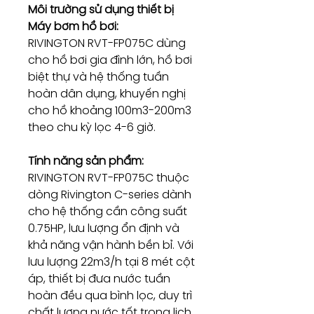
Môi trường sử dụng thiết bị
Máy bơm hồ bơi:
RIVINGTON RVT-FP075C dùng
cho hồ bơi gia đình lớn, hồ bơi
biệt thự và hệ thống tuần
hoàn dân dụng, khuyến nghị
cho hồ khoảng 100m3-200m3
theo chu kỳ lọc 4-6 giờ.
Tính năng sản phẩm:
RIVINGTON RVT-FP075C thuộc
dòng Rivington C-series dành
cho hệ thống cần công suất
0.75HP, lưu lượng ổn định và
khả năng vận hành bền bỉ. Với
lưu lượng 22m3/h tại 8 mét cột
áp, thiết bị đưa nước tuần
hoàn đều qua bình lọc, duy trì
chất lượng nước tốt trong lịch