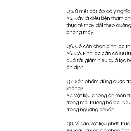
Q5. 8 mét cột áp có ý nghĩa
A5. Đây là điều kiện tham ch
thực tế thay đổi theo đường 
phòng máy.
Q6. Có cần chọn bình lọc t
A6. Có. Bình lọc cần có lưu 
quá tải, giảm hiệu quả lọc
ổn định.
Q7. Sản phẩm dùng được tr
không?
A7. Vật liệu chống ăn mòn 
trong môi trường hồ bơi. Ng
trong ngưỡng chuẩn.
Q8. Vì sao vật liệu phớt, tr
A8. Đây là các bộ phận ảnh 