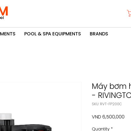
M
ol
PMENTS
POOL & SPA EQUIPMENTS
BRANDS
Máy bơm h
- RIVINGT
SKU: RVT-FP200C
Pri
VND 6,500,000
Quantity
*