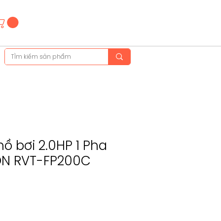
Hotline
(+84)28 3514 6515
(+84)89 665 5454
ồ bơi 2.0HP 1 Pha
ON RVT-FP200C
ce