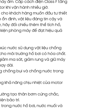
áy ẩm. Cấp cách điện Class F tăng
or khi vận hành nhiều giờ.
 cho khách hàng muốn đầu tư thiết
nh ổn định, vật liệu đáng tin cậy và
y, hãy đối chiếu thêm thể tích hồ,
u kiện phòng máy để đạt hiệu quả
xúc nước sử dụng vật liệu chống
ho môi trường hồ bơi có hóa chất.
giảm ma sát, giảm rung và giữ máy
ạy dài.
g chống bụi và chống nước trong
ng khả năng chịu nhiệt của motor
 cường tạo thân bơm cứng chắc,
ện bảo trì.
t trong nước hồ bơi, nước muối và