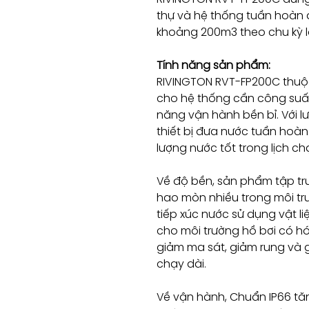
thự và hệ thống tuần hoàn 
khoảng 200m3 theo chu kỳ l
Tính năng sản phẩm:
RIVINGTON RVT-FP200C thuộc
cho hệ thống cần công suất 
năng vận hành bền bỉ. Với l
thiết bị đưa nước tuần hoàn 
lượng nước tốt trong lịch c
Về độ bền, sản phẩm tập tr
hao mòn nhiều trong môi tr
tiếp xúc nước sử dụng vật 
cho môi trường hồ bơi có h
giảm ma sát, giảm rung và 
chạy dài.
Về vận hành, Chuẩn IP66 t