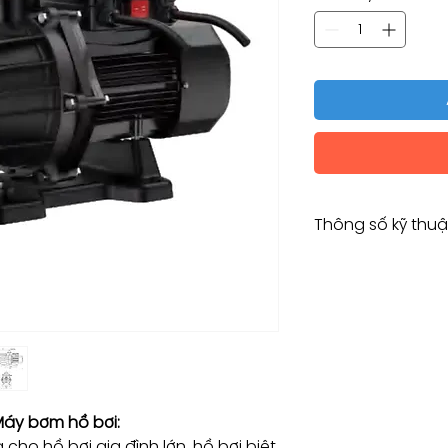
Thông số kỹ thuậ
Loại
Model
Công suất
Công suất điện
 Máy bơm hồ bơi:
ho hồ bơi gia đình lớn, hồ bơi biệt