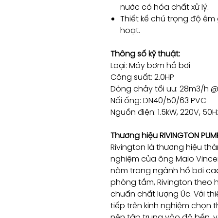
nước có hóa chất xử lý.
Thiết kế chú trọng độ êm
hoạt.
Thông số kỹ thuật:
Loại: Máy bơm hồ bơi
Công suất: 2.0HP
Dòng chảy tối ưu: 28m3/h @
Nối ống: DN40/50/63 PVC
Nguồn điện: 1.5kW, 220V, 50Hz
Thương hiệu RIVINGTON PUM
Rivington là thương hiệu thà
nghiệm của ông Maio Vincen
năm trong ngành hồ bơi cao c
phòng tắm, Rivington theo 
chuẩn chất lượng Úc. Với thi
tiếp trên kinh nghiệm chọn th
nên tập trung vào độ bền, v