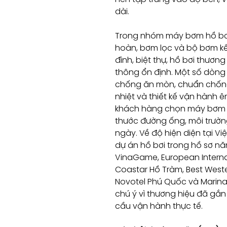
dài.
Trong nhóm máy bơm hồ bơi
hoàn, bơm lọc và bộ bơm kết
đình, biệt thự, hồ bơi thươn
thông ổn định. Một số dòng
chống ăn mòn, chuẩn chống
nhiệt và thiết kế vận hành 
khách hàng chọn máy bơm th
thước đường ống, môi trường
ngày. Về độ hiện diện tại Vi
dự án hồ bơi trong hồ sơ nă
VinaGame, European Internat
Coastar Hồ Tràm, Best West
Novotel Phú Quốc và Marina
chú ý vì thương hiệu đã gắ
cầu vận hành thực tế.