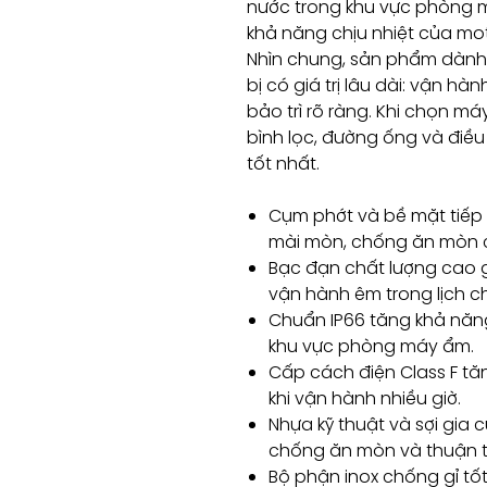
nước trong khu vực phòng m
khả năng chịu nhiệt của mot
Nhìn chung, sản phẩm dành
bị có giá trị lâu dài: vận hà
bảo trì rõ ràng. Khi chọn má
bình lọc, đường ống và điề
tốt nhất.
Cụm phớt và bề mặt tiếp 
mài mòn, chống ăn mòn c
Bạc đạn chất lượng cao 
vận hành êm trong lịch ch
Chuẩn IP66 tăng khả năn
khu vực phòng máy ẩm.
Cấp cách điện Class F tă
khi vận hành nhiều giờ.
Nhựa kỹ thuật và sợi gia
chống ăn mòn và thuận ti
Bộ phận inox chống gỉ tố