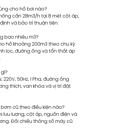
ùng cho hồ bơi nào?
hống cần 28m3/h tại 8 mét cột áp,
định và bảo trì thuận tiện.
g bao nhiêu m3?
cho hồ khoảng 200m3 theo chu kỳ
ình lọc, đường ống và tổn thất áp
.
 gì?
W, 220V, 50Hz, 1 Pha, đường ống
ng thích, van khóa và vị trí đặt
bơm cũ theo điều kiện nào?
i lưu lượng, cột áp, nguồn điện và
ương. Đối chiếu thông số máy cũ