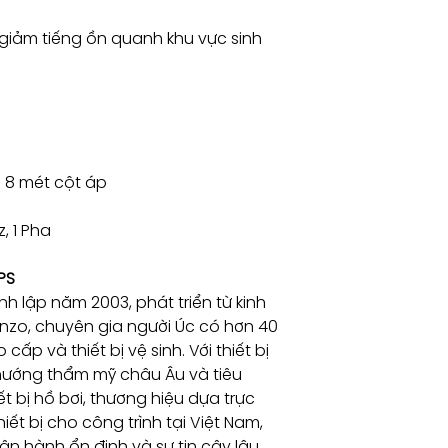
 giảm tiếng ồn quanh khu vực sinh
 8 mét cột áp
, 1 Pha
PS
nh lập năm 2003, phát triển từ kinh
zo, chuyên gia người Úc có hơn 40
ấp và thiết bị vệ sinh. Với thiết bị
hướng thẩm mỹ châu Âu và tiêu
ết bị hồ bơi, thương hiệu dựa trực
iết bị cho công trình tại Việt Nam,
ận hành ổn định và sự tin cậy lâu