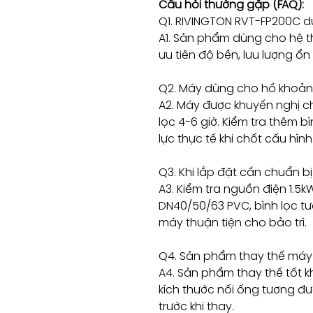
Câu hỏi thường gặp (FAQ):
Q1. RIVINGTON RVT-FP200C d
A1. Sản phẩm dùng cho hệ t
ưu tiên độ bền, lưu lượng ổn 
Q2. Máy dùng cho hồ khoản
A2. Máy được khuyến nghị 
lọc 4-6 giờ. Kiểm tra thêm b
lực thực tế khi chốt cấu hình
Q3. Khi lắp đặt cần chuẩn bị
A3. Kiểm tra nguồn điện 1.5k
DN40/50/63 PVC, bình lọc tươ
máy thuận tiện cho bảo trì.
Q4. Sản phẩm thay thế máy 
A4. Sản phẩm thay thế tốt kh
kích thước nối ống tương đ
trước khi thay.