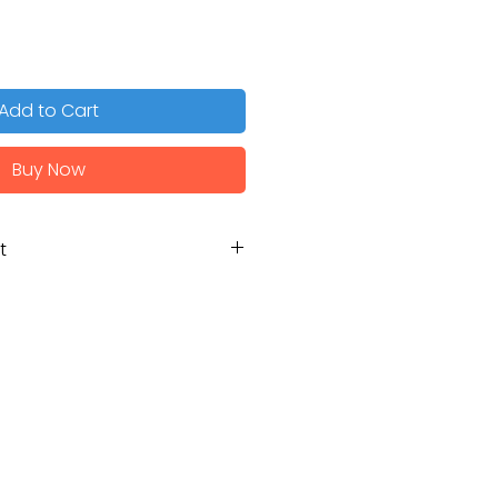
Add to Cart
Buy Now
t
Máy bơm hồ bơi
RIVINGTON RVT-
FP200C
2.0HP
1.5kW