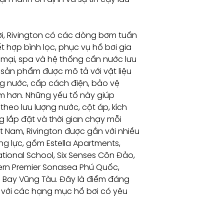
, Rivington có các dòng bơm tuần
 hợp bình lọc, phục vụ hồ bơi gia
g mại, spa và hệ thống cần nước lưu
 sản phẩm được mô tả với vật liệu
 nước, cấp cách điện, bảo vệ
êm hơn. Những yếu tố này giúp
eo lưu lượng nước, cột áp, kích
 lắp đặt và thời gian chạy mỗi
ệt Nam, Rivington được gắn với nhiều
ng lực, gồm Estella Apartments,
ional School, Six Senses Côn Đảo,
ern Premier Sonasea Phú Quốc,
 Bay Vũng Tàu. Đây là điểm đáng
n với các hạng mục hồ bơi có yêu