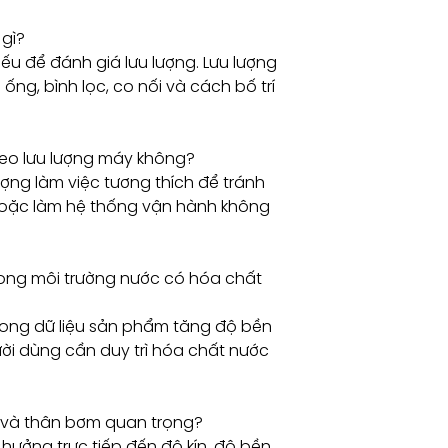
 gì?
iếu để đánh giá lưu lượng. Lưu lượng
ống, bình lọc, co nối và cách bố trí
heo lưu lượng máy không?
lượng làm việc tương thích để tránh
 hoặc làm hệ thống vận hành không
ong môi trường nước có hóa chất
trong dữ liệu sản phẩm tăng độ bền
ười dùng cần duy trì hóa chất nước
ục và thân bơm quan trọng?
hưởng trực tiếp đến độ kín, độ bền