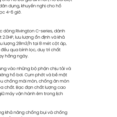
Dòng chảy tối ưu
dân dụng, khuyến nghị cho hồ
ọc 4-6 giờ.
Nối ống
 dòng Rivington C-series, dành
Nguồn điện
2.0HP, lưu lượng ổn định và khả
ưu lượng 28m3/h tại 8 mét cột áp,
đều qua bình lọc, duy trì chất
hạy hằng ngày.
ung vào những bộ phận chịu tải và
ường hồ bơi. Cụm phớt và bề mặt
liệu chống mài mòn, chống ăn mòn
óa chất. Bạc đạn chất lượng cao
giữ máy vận hành êm trong lịch
ăng khả năng chống bụi và chống