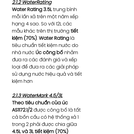
2.1.2 WaterRating
Water Rating 3.5L
trung bình
mỗi lần xả trên một năm xếp
hạng 4 sao. So với 12L các
mẫu khác trên thị trường
tiết
kiệm (70%)
.
Water Rating
là
tiêu chuẩn tiết kiệm nước do
nhà nước
Úc công bố
nhằm
đưa ra các đánh giá và xếp
loại để đưa ra các giải pháp
sử dụng nước hiệu quả và tiết
kiệm hơn
2.1.3 WaterMark 4.5/3L
Theo tiêu chuẩn của úc
AS1172.1/2
được công bố là tất
cả bồn cầu có hệ thống xả 1
trong 2 phải được chia giữa
4.5L và 3L tiết kiệm (70%)