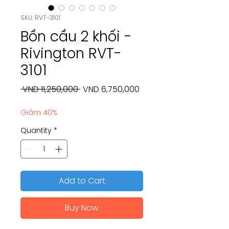
SKU: RVT-3101
Bồn cầu 2 khối -
Rivington RVT-
3101
Regular
Sale
 VND 11,250,000 
VND 6,750,000
Price
Price
Giảm 40%
Quantity
*
Add to Cart
Buy Now