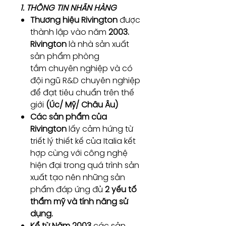
1. THÔNG TIN NHÃN HÀNG
Thương hiệu Rivington
được
thành lập vào năm
2003.
Rivington
là nhà sản xuất
sản phẩm phòng
tắm chuyên nghiệp và có
đội ngũ R&D chuyên nghiệp
để đạt tiêu chuẩn trên thế
giới
(Úc/ Mỹ/ Châu Âu)
Các sản phẩm của
Rivington
lấy cảm hứng từ
triết lý thiết kế của Italia kết
hợp cùng với công nghệ
hiện đại trong quá trình sản
xuất tạo nên những sản
phẩm đáp ứng đủ
2 yếu tố
thẩm mỹ và tính năng sử
dụng.
Kể từ Năm 2003
các sản