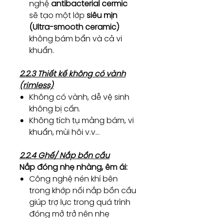
nghệ
antibacterial cermic
sẽ tạo một lớp
siêu mịn
(Ultra-smooth ceramic)
không bám bẩn và cả vi
khuẩn.
2.2.3 Thiết kế không có vành
(rimless)
Không có vành, dễ vệ sinh
không bị cấn.
Không tích tụ mảng bám, vi
khuẩn, mùi hôi v.v…
2.2.4 Ghế/ Nắp bồn cầu
Nắp đóng nhẹ nhàng, êm ái:
Công nghệ nén khí bên
trong khớp nối nắp bồn cầu
giúp trợ lực trong quá trình
đóng mở trở nên nhẹ