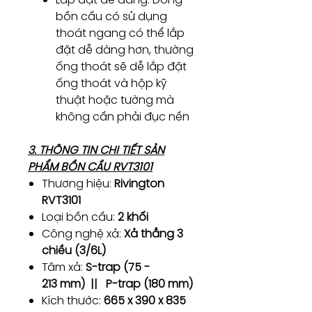
bồn cầu có sử dụng
thoát ngang có thể lắp
đặt dễ dàng hơn, thường
ống thoát sẽ dễ lắp đặt
ống thoát và hộp kỹ
thuật hoặc tường mà
không cần phải đục nền
3. THÔNG TIN CHI TIẾT SẢN
PHẨM BỒN CẦU RVT3101
Thương hiệu:
Rivington
RVT3101
Loại bồn cầu:
2 khối
Công nghệ xả:
Xả thẳng 3
chiều (3/6L)
Tâm xả:
S-trap (75 -
213 mm) || P-trap (180 mm)
Kích thước:
665 x 390 x 835