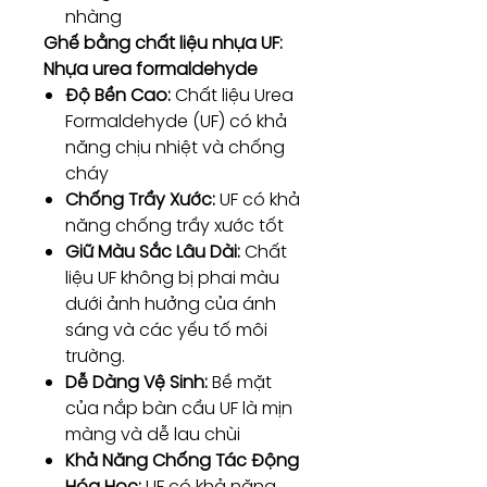
nhàng
Ghế bằng chất liệu nhựa UF:
Nhựa urea formaldehyde
Độ Bền Cao:
Chất liệu Urea
Formaldehyde (UF) có khả
năng chịu nhiệt và chống
cháy
Chống Trầy Xước:
UF có khả
năng chống trầy xước tốt
Giữ Màu Sắc Lâu Dài:
Chất
liệu UF không bị phai màu
dưới ảnh hưởng của ánh
sáng và các yếu tố môi
trường.
Dễ Dàng Vệ Sinh:
Bề mặt
của nắp bàn cầu UF là mịn
màng và dễ lau chùi
Khả Năng Chống Tác Động
Hóa Học:
UF có khả năng