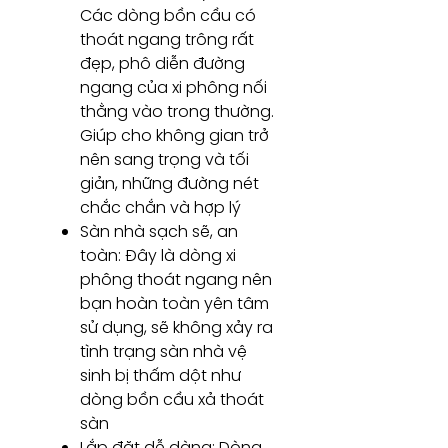
Các dòng bồn cầu có
thoát ngang trông rất
đẹp, phô diễn đường
ngang của xi phông nối
thằng vào trong thường.
Giúp cho không gian trở
nên sang trọng và tối
giản, những đường nét
chắc chắn và hợp lý
Sàn nhà sạch sẽ, an
toàn: Đây là dòng xi
phông thoát ngang nên
bạn hoàn toàn yên tâm
sử dụng, sẽ không xảy ra
tình trạng sàn nhà vệ
sinh bị thấm dột như
dòng bồn cầu xả thoát
sàn
Lắp đặt dễ dàng: Dòng