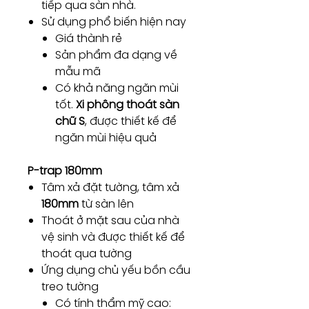
tiếp qua sàn nhà.
Sử dụng phổ biến hiện nay
Giá thành rẻ
Sản phẩm đa dạng về
mẫu mã
Có khả năng ngăn mùi
tốt.
Xi phông thoát sàn
chữ S
, được thiết kế để
ngăn mùi hiệu quả
P-trap 180mm
Tâm xả đặt tường, tâm xả
180mm
từ sàn lên
Thoát ở mặt sau của nhà
vệ sinh và được thiết kế để
thoát qua tường
Ứng dụng chủ yếu bồn cầu
treo tường
Có tính thẩm mỹ cao: