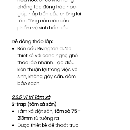
chống tác động hóa học,
giúp nắp bồn cầu chống lại
tác động của các sản
phẩm vệ sinh bồn cầu.
Dễ dàng tháo lắp:
Bồn cầu Rivington được
thiết kế với công nghệ ghế
tháo lắp nhanh. Tạo điều
kiện thuận lợi trong việc vệ
sinh, không gây cấn, đảm
bảo sạch.
2.2.5 Vị trí Tâm xả
S-trap (tâm xả sàn)
Tâm xả đặt sàn,
tâm xả 75 -
213mm
từ tường ra
Được thiết kế để thoát trực