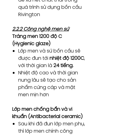
quá trình sử dụng bồn cầu
Rivington
2.2.2 Công nghệ men sứ
Tráng men 1200 độ C
(Hygienic glaze)
Lớp men và sứ bồn cầu sẽ
được đun tới
nhiệt độ 1200C
,
với thời gian là
24 tiếng.
Nhiệt độ cao và thời gian
nung lâu sẽ tạo cho sản
phẩm cứng cáp và mặt
men mịn hơn
Lớp men chống bẩn và vi
khuẩn (Antibacterial ceramic)
Sau khi đã đun lớp men phụ,
thì lớp men chính công