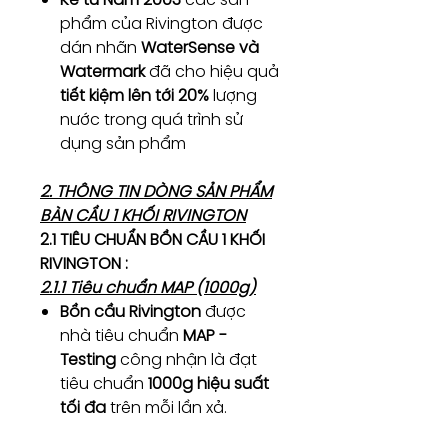
phẩm của Rivington được
dán nhãn
WaterSense và
Watermark
đã cho hiệu quả
tiết kiệm lên tới 20%
lượng
nước trong quá trình sử
dụng sản phẩm
2. THÔNG TIN DÒNG SẢN PHẨM
BÀN CẦU 1 KHỐI RIVINGTON
2.1 TIÊU CHUẨN BỒN CẦU 1 KHỐI
RIVINGTON :
2.1.1 Tiêu chuẩn MAP (1000g)
Bồn cầu Rivington
được
nhà tiêu chuẩn
MAP -
Testing
công nhận là đạt
tiêu chuẩn
1000g hiệu suất
tối đa
trên mỗi lần xả.