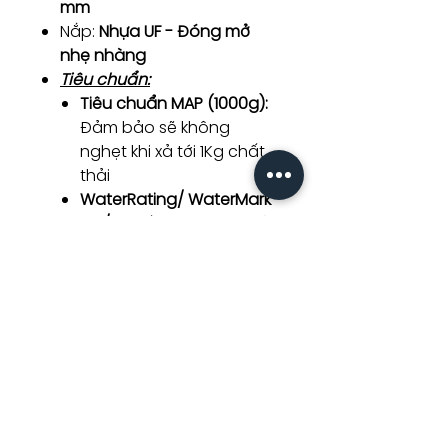
mm
Nắp:
Nhựa UF - Đóng mở
nhẹ nhàng
Tiêu chuẩn:
Tiêu chuẩn MAP (1000g):
Đảm bảo sẽ không
nghẹt khi xả tới 1Kg chất
thải
WaterRating/ WaterMark
4.5/3L:
Tiết kiệm
70% nước
Công nghệ:
Men siêu mịn (Ultra-
smooth ceramic):
Chống
bám bẩn/ vi khuẩn
Tráng men 1200 độ C
(Hygienic glaze):
Tăng độ
cứng
Thiết kế không vành:
Dễ
vệ sinh