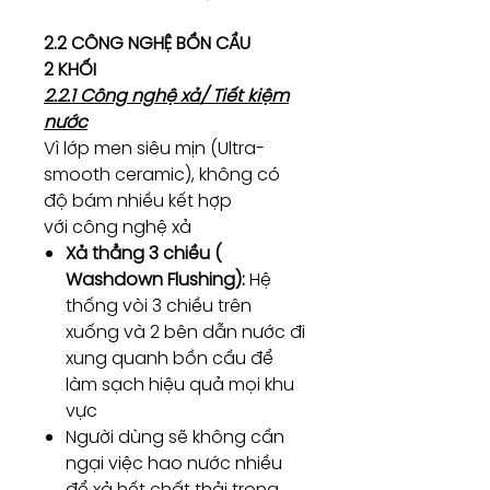
2.2 CÔNG NGHỆ BỒN CẦU
2 KHỐI
2.2.1 Công nghệ xả/ Tiết kiệm
nước
Vì lớp men siêu mịn (Ultra-
smooth ceramic), không có
độ bám nhiều kết hợp
với công nghệ xả
Xả thẳng 3 chiều (
Washdown Flushing):
Hệ
thống vòi 3 chiều trên
xuống và 2 bên dẫn nước đi
xung quanh bồn cầu để
làm sạch hiệu quả mọi khu
vực
Người dùng sẽ không cần
ngại việc hao nước nhiều
để xả hết chất thải trong