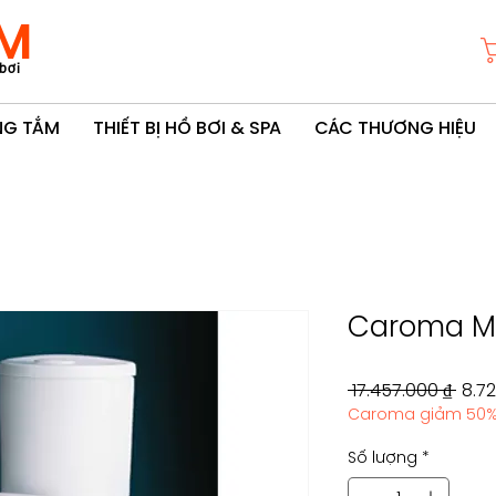
M
bơi
ÒNG TẮM
THIẾT BỊ HỒ BƠI & SPA
CÁC THƯƠNG HIỆU
Caroma Me
Giá
 17.457.000 ₫ 
8.7
Caroma giảm 50
thô
thư
Số lượng
*