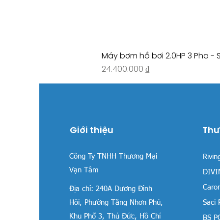
Máy bơm hồ bơi 2.0HP 3 Pha - 
Giá
24.400.000 ₫
Giới thiệu
Thư
Công Ty TNHH Thương Mại
Rivin
Vạn Tâm
DIVIN
Carom
Địa chỉ:
240A Dương Đình
Hội, Phường Tăng Nhơn Phú,
Saci
Khu Phố 3, Thủ Đức, Hồ Chí
BS P