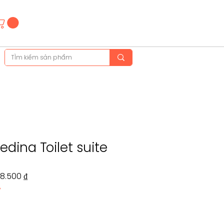
Hotline
(+84)28 3514 6515
(+84)89 665 5454
dina Toilet suite
Giá
28.500 ₫
%
ng
bán
ờng
rẻ