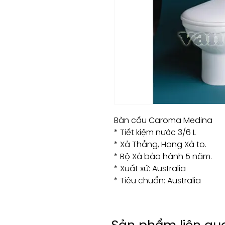
Bàn cầu Caroma Medina
* Tiết kiệm nước 3/6 L
* Xả Thẳng, Họng Xả to.
* Bộ Xả bảo hành 5 năm.
* Xuất xứ: Australia
* Tiêu chuẩn: Australia