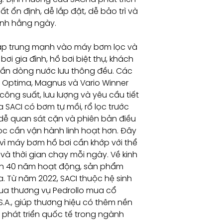
 ổn định, dễ lắp đặt, dễ bảo trì và
ành hằng ngày.
 tập trung mạnh vào máy bơm lọc và
i gia đình, hồ bơi biệt thự, khách
cần dòng nước lưu thông đều. Các
 Optima, Magnus và Vario Winner
ông suất, lưu lượng và yêu cầu tiết
a SACI có bơm tự mồi, rổ lọc trước
 dễ quan sát cặn và phiên bản điều
ọc cần vận hành linh hoạt hơn. Đây
vì máy bơm hồ bơi cần khớp với thể
 và thời gian chạy mỗi ngày. Về kinh
hơn 40 năm hoạt động, sản phẩm
a. Từ năm 2022, SACI thuộc hệ sinh
qua thương vụ Pedrollo mua cổ
.A., giúp thương hiệu có thêm nền
 phát triển quốc tế trong ngành