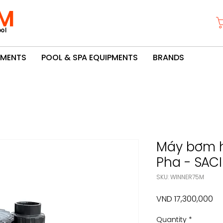
M
ol
PMENTS
POOL & SPA EQUIPMENTS
BRANDS
Máy bơm h
Pha - SAC
SKU: WINNER75M
Pr
VND 17,300,000
Quantity
*