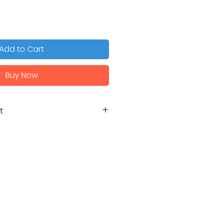
Add to Cart
Buy Now
t
Máy bơm hồ bơi
SACI WINNER 75M
0.75HP
0.55kW
16.5m3/h @ 8 mét cột