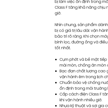
bị làm việc ổn định trong m
Class F tăng khả năng chịu 
giờ.
Nhìn chung, sản phẩm dành
bị có giá trị lâu dài: vận hà
bảo trì rõ ràng. Khi chọn má
bình lọc, đường ống và điề
tốt nhất.
Cụm phớt và bề mặt tiếp 
mài mòn, chống ăn mòn c
Bạc đạn chất lượng cao 
vận hành êm trong lịch ch
Chuẩn bảo vệ chống nước 
ổn định trong môi trường 
Cấp cách điện Class F tă
khi vận hành nhiều giờ.
Nhựa kỹ thuật và sợi gia