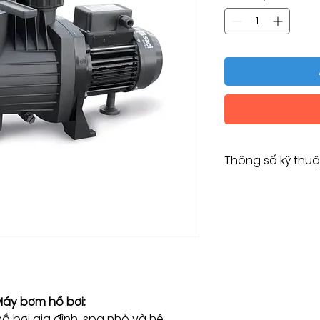
Thông số kỹ thuậ
Loại
Model
Công suất
Công suất điện
 Máy bơm hồ bơi:
Dòng chảy tối ưu
 bơi gia đình, spa nhỏ và hệ