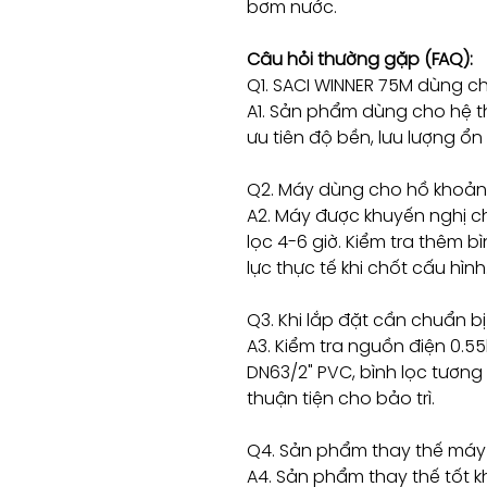
bơm nước.
Câu hỏi thường gặp (FAQ):
Q1. SACI WINNER 75M dùng c
A1. Sản phẩm dùng cho hệ th
ưu tiên độ bền, lưu lượng ổn 
Q2. Máy dùng cho hồ khoản
A2. Máy được khuyến nghị c
lọc 4-6 giờ. Kiểm tra thêm b
lực thực tế khi chốt cấu hình
Q3. Khi lắp đặt cần chuẩn bị
A3. Kiểm tra nguồn điện 0.55
DN63/2" PVC, bình lọc tương 
thuận tiện cho bảo trì.
Q4. Sản phẩm thay thế máy 
A4. Sản phẩm thay thế tốt kh