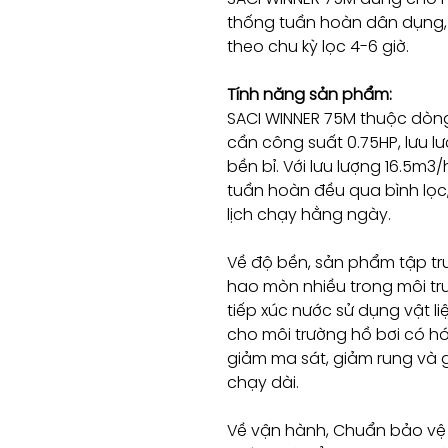
thống tuần hoàn dân dụng,
theo chu kỳ lọc 4-6 giờ.
Tính năng sản phẩm:
SACI WINNER 75M thuộc dòng
cần công suất 0.75HP, lưu 
bền bỉ. Với lưu lượng 16.5m3/
tuần hoàn đều qua bình lọc,
lịch chạy hằng ngày.
Về độ bền, sản phẩm tập tr
hao mòn nhiều trong môi tr
tiếp xúc nước sử dụng vật 
cho môi trường hồ bơi có h
giảm ma sát, giảm rung và 
chạy dài.
Về vận hành, Chuẩn bảo vệ 