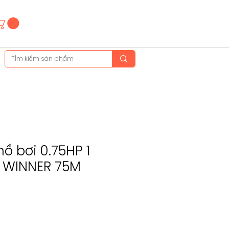
Hotline
(+84)28 3514 6515
(+84)89 665 5454
ồ bơi 0.75HP 1
I WINNER 75M
ice