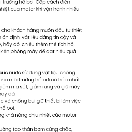
ôi trường hồ bơi. Cấp cách điện
nhiệt của motor khi vận hành nhiều
 cho khách hàng muốn đầu tư thiết
nh ổn định, vật liệu đáng tin cậy và
y, hãy đối chiếu thêm thể tích hồ,
u kiện phòng máy để đạt hiệu quả
xúc nước sử dụng vật liệu chống
ho môi trường hồ bơi có hóa chất.
giảm ma sát, giảm rung và giữ máy
ạy dài.
và chống bụi giữ thiết bị làm việc
hồ bơi.
ng khả năng chịu nhiệt của motor
 cường tạo thân bơm cứng chắc,