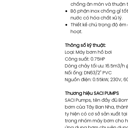
chống ăn mòn và thuận ti
Bộ phận inox chống gỉ tố
nước có hóa chất xử lý.
Thiết kế chú trọng độ êm
hoạt.
Thông số kỹ thuật:
Loại: Máy bơm hồ bơi
Công suất: 0.75HP
Dòng chảy tối ưu: 16.5m3/h
Nối ống: DN63/2" PVC
Nguồn điện: 0.55kW, 230V, 60
Thương hiệu SACI PUMPS
SACI Pumps, tên đầy đủ Bomb
bơm của Tây Ban Nha, thành
ty hiện có cơ sở sản xuất tạ
trong nhóm máy bơm cho hồ
ứng dụng bơm chuyên dụng. 