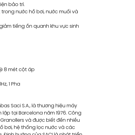
ện bảo trì.
t trong nước hồ bơi, nước muối và
 giảm tiếng ồn quanh khu vực sinh
 @ 8 mét cột áp
Hz, 1 Pha
as Saci S.A., là thương hiệu máy
 lập tại Barcelona năm 1976. Công
i Granollers và được biết đến nhiều
 bơi, hệ thống lọc nước và các
Định hướng của SACI là phát triển