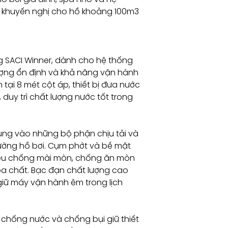
 khuyến nghị cho hồ khoảng 100m3
Nối ống
Nguồn điện
 SACI Winner, dành cho hệ thống
lượng ổn định và khả năng vận hành
h tại 8 mét cột áp, thiết bị đưa nước
 duy trì chất lượng nước tốt trong
ung vào những bộ phận chịu tải và
ường hồ bơi. Cụm phớt và bề mặt
liệu chống mài mòn, chống ăn mòn
óa chất. Bạc đạn chất lượng cao
giữ máy vận hành êm trong lịch
chống nước và chống bụi giữ thiết