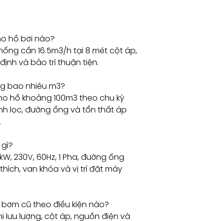
ho hồ bơi nào?
ống cần 16.5m3/h tại 8 mét cột áp,
định và bảo trì thuận tiện.
g bao nhiêu m3?
ho hồ khoảng 100m3 theo chu kỳ
ình lọc, đường ống và tổn thất áp
.
 gì?
kW, 230V, 60Hz, 1 Pha, đường ống
thích, van khóa và vị trí đặt máy
bơm cũ theo điều kiện nào?
i lưu lượng, cột áp, nguồn điện và