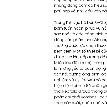
những dòng bơm có hiệu suất
phù hợp với nhu cầu vận h
Trong lĩnh vực hồ bơi, SACI
bơm tuần hoàn, phục vụ hồ bơ
sạn nhỏ và các công trình 
dòng sản phẩm như Winner,
thường được lựa chọn theo c
kiệm điện. Một số thiết kế củ
dung tích lớn, nắp trong để
khiển tốc độ cho hệ thống l
là những yếu tố quan trọng 
tích hồ, đường ống, bình lọc
nghiệm và uy tín, SACI có 
hiện diện tại hơn 85 quốc gi
thái Pedrollo Group thông 
phần chi phối Bombas Saci S
tảng sản xuất, phân phối và