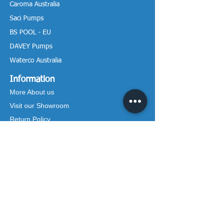
Caroma Australia
Saci Pumps
BS POOL - EU
DAVEY Pumps
Waterco Australia
Information
More About us
Visit our Showroom
Return Policy
Privacy Policy
Warranty Policy
Payment & Delivery
Follow our media pages!