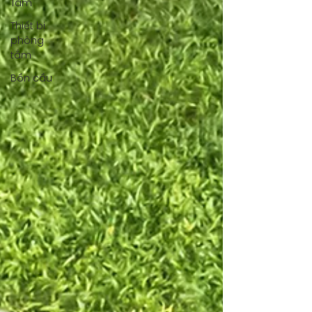
Tắm
Thiết bị
phòng
tắm
Bồn cầu