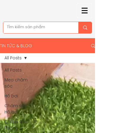
TIN TỨC & BLOG
All Posts
All Posts
Mẹo chăm
sóc
Hồ bơi
Chăm sóc
Hồ bơi
Chăm sóc
Phòng