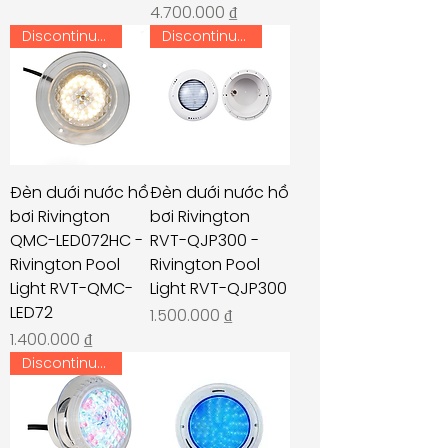
Giá
4.700.000 ₫
Discontinued
Discontinued
Đèn dưới nước hồ
Đèn dưới nước hồ
bơi Rivington
bơi Rivington
QMC-LED072HC -
RVT-QJP300 -
Rivington Pool
Rivington Pool
Light RVT-QMC-
Light RVT-QJP300
LED72
Giá
1.500.000 ₫
Giá
1.400.000 ₫
Discontinued