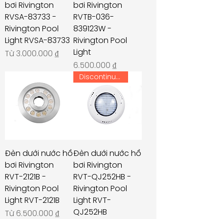
bơi Rivington
bơi Rivington
RVSA-83733 -
RVTB-036-
Rivington Pool
839123W -
Light RVSA-83733
Rivington Pool
Light
Giá bán rẻ
Từ
3.000.000 ₫
Giá
6.500.000 ₫
Discontinued
Đèn dưới nước hồ
Đèn dưới nước hồ
bơi Rivington
bơi Rivington
RVT-2121B -
RVT-QJ252HB -
Rivington Pool
Rivington Pool
Light RVT-2121B
Light RVT-
QJ252HB
Giá bán rẻ
Từ
6.500.000 ₫