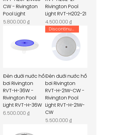
CW - Rivington
Rivington Pool
Pool Light
Light RVT-H202-21
Giá
Giá
5.800.000 ₫
4.500.000 ₫
Discontinued
Đèn dưới nước hồ
Đèn dưới nước hồ
bơi Rivington
bơi Rivington
RVT-H-36W -
RVT-H-21W-CW -
Rivington Pool
Rivington Pool
Light RVT-H-36W
Light RVT-H-21W-
CW
Giá
6.500.000 ₫
Giá
5.500.000 ₫