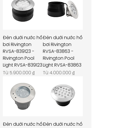
Đèn dưới nước hồ
Đèn dưới nước hồ
bơi Rivington
bơi Rivington
RVSA-839123 -
RVSA-83863 -
Rivington Pool
Rivington Pool
Light RVSA-839123
Light RVSA-83863
Giá bán rẻ
Giá bán rẻ
Từ
5.900.000 ₫
Từ
4.000.000 ₫
Đèn dưới nước hồ
Đèn dưới nước hồ