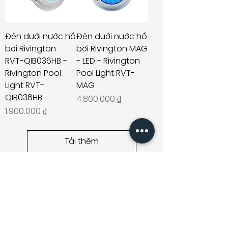
Đèn dưới nước hồ
Đèn dưới nước hồ
bơi Rivington
bơi Rivington MAG
RVT-QIB036HB -
- LED - Rivington
Rivington Pool
Pool Light RVT-
Light RVT-
MAG
QIB036HB
Giá
4.800.000 ₫
Giá
1.900.000 ₫
Tải thêm
Giới thiệu
Công Ty TNHH Thương Mại Vạn Tâm