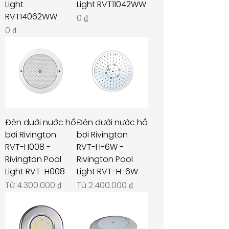
Light
Light RVT11042WW
RVT14062WW
Giá
0 ₫
Giá
0 ₫
Đèn dưới nước hồ
Đèn dưới nước hồ
bơi Rivington
bơi Rivington
RVT-H008 -
RVT-H-6W -
Rivington Pool
Rivington Pool
Light RVT-H008
Light RVT-H-6W
Giá bán rẻ
Giá bán rẻ
Từ
4.300.000 ₫
Từ
2.400.000 ₫