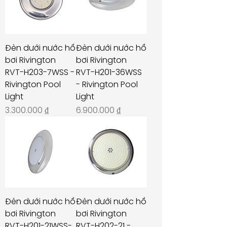
Đèn dưới nước hồ
Đèn dưới nước hồ
bơi Rivington
bơi Rivington
RVT-H203-7WSS -
RVT-H201-36WSS
Rivington Pool
- Rivington Pool
Light
Light
Giá
Giá
3.300.000 ₫
6.900.000 ₫
Đèn dưới nước hồ
Đèn dưới nước hồ
bơi Rivington
bơi Rivington
RVT-H201-21WSS-
RVT-H202-21 -