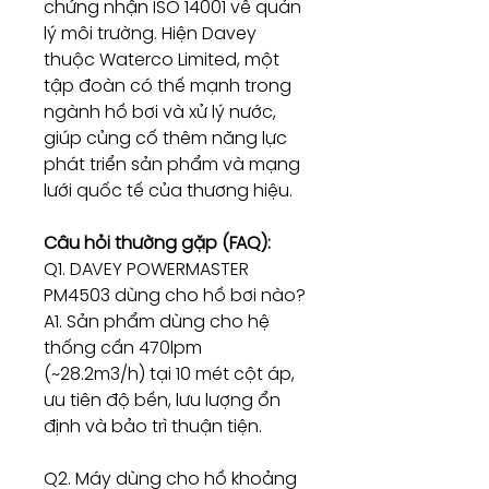
chứng nhận ISO 14001 về quản
lý môi trường. Hiện Davey
thuộc Waterco Limited, một
tập đoàn có thế mạnh trong
ngành hồ bơi và xử lý nước,
giúp củng cố thêm năng lực
phát triển sản phẩm và mạng
lưới quốc tế của thương hiệu.
Câu hỏi thường gặp (FAQ):
Q1. DAVEY POWERMASTER
PM4503 dùng cho hồ bơi nào?
A1. Sản phẩm dùng cho hệ
thống cần 470lpm
(~28.2m3/h) tại 10 mét cột áp,
ưu tiên độ bền, lưu lượng ổn
định và bảo trì thuận tiện.
Q2. Máy dùng cho hồ khoảng