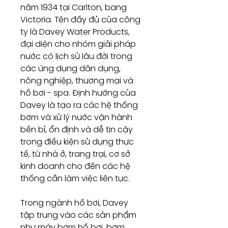
năm 1934 tại Carlton, bang
Victoria. Tên đầy đủ của công
ty là Davey Water Products,
đại diện cho nhóm giải pháp
nước có lịch sử lâu đời trong
các ứng dụng dân dụng,
nông nghiệp, thương mại và
hồ bơi - spa. Định hướng của
Davey là tạo ra các hệ thống
bơm và xử lý nước vận hành
bền bỉ, ổn định và dễ tin cậy
trong điều kiện sử dụng thực
tế, từ nhà ở, trang trại, cơ sở
kinh doanh cho đến các hệ
thống cần làm việc liên tục.
Trong ngành hồ bơi, Davey
tập trung vào các sản phẩm
như máy bơm hồ bơi, bơm