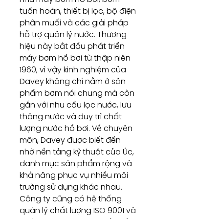
tuần hoàn, thiết bị lọc, bộ điện
phân muối và các giải pháp
hỗ trợ quản lý nước. Thương
hiệu này bắt đầu phát triển
máy bơm hồ bơi từ thập niên
1960, vì vậy kinh nghiệm của
Davey không chỉ nằm ở sản
phẩm bơm nói chung mà còn
gắn với nhu cầu lọc nước, lưu
thông nước và duy trì chất
lượng nước hồ bơi. Về chuyên
môn, Davey được biết đến
nhờ nền tảng kỹ thuật của Úc,
danh mục sản phẩm rộng và
khả năng phục vụ nhiều môi
trường sử dụng khác nhau.
Công ty cũng có hệ thống
quản lý chất lượng ISO 9001 và