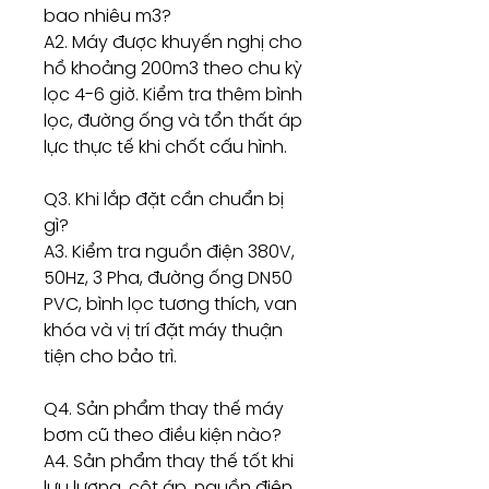
bao nhiêu m3?
A2. Máy được khuyến nghị cho
hồ khoảng 200m3 theo chu kỳ
lọc 4-6 giờ. Kiểm tra thêm bình
lọc, đường ống và tổn thất áp
lực thực tế khi chốt cấu hình.
Q3. Khi lắp đặt cần chuẩn bị
gì?
A3. Kiểm tra nguồn điện 380V,
50Hz, 3 Pha, đường ống DN50
PVC, bình lọc tương thích, van
khóa và vị trí đặt máy thuận
tiện cho bảo trì.
Q4. Sản phẩm thay thế máy
bơm cũ theo điều kiện nào?
A4. Sản phẩm thay thế tốt khi
lưu lượng, cột áp, nguồn điện