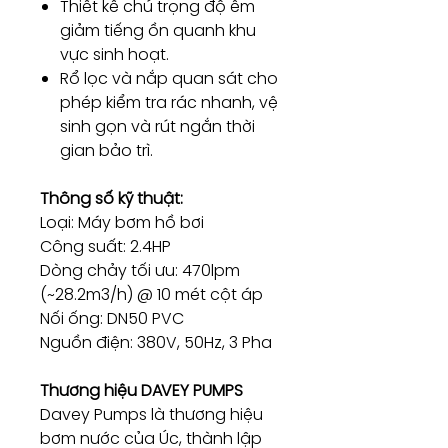
Thiết kế chú trọng độ êm
giảm tiếng ồn quanh khu
vực sinh hoạt.
Rổ lọc và nắp quan sát cho
phép kiểm tra rác nhanh, vệ
sinh gọn và rút ngắn thời
gian bảo trì.
Thông số kỹ thuật:
Loại: Máy bơm hồ bơi
Công suất: 2.4HP
Dòng chảy tối ưu: 470lpm
(~28.2m3/h) @ 10 mét cột áp
Nối ống: DN50 PVC
Nguồn điện: 380V, 50Hz, 3 Pha
Thương hiệu DAVEY PUMPS
Davey Pumps là thương hiệu
bơm nước của Úc, thành lập