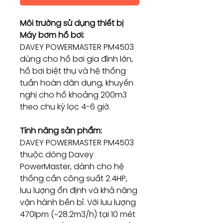
Môi trường sử dụng thiết bị
Máy bơm hồ bơi:
DAVEY POWERMASTER PM4503
dùng cho hồ bơi gia đình lớn,
hồ bơi biệt thự và hệ thống
tuần hoàn dân dụng, khuyến
nghị cho hồ khoảng 200m3
theo chu kỳ lọc 4-6 giờ.
Tính năng sản phẩm:
DAVEY POWERMASTER PM4503
thuộc dòng Davey
PowerMaster, dành cho hệ
thống cần công suất 2.4HP,
lưu lượng ổn định và khả năng
vận hành bền bỉ. Với lưu lượng
470lpm (~28.2m3/h) tại 10 mét