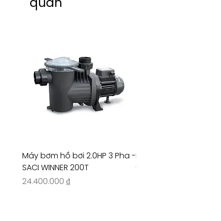
quan
Máy bơm hồ bơi 2.0HP 3 Pha -
Máy bơm hồ bơi 4.5HP
SACI WINNER 200T
- RIVINGTON 30708
Giá
Giá
24.400.000 ₫
26.515.000 ₫