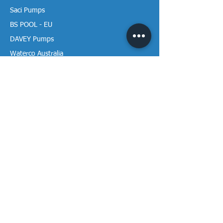
Saci Pumps
BS POOL - EU
DAVEY Pumps
Waterco Australia
Thông tin
Giới thiệu chúng tôi
Liên hệ / Tìm chúng tôi
Chính sách Trả hàng
Chính sách Bảo mật
Chính sách Bảo hành
Thanh toán & Giao hàng
Thư viện tài liệu
Theo dõi Vạn Tâm trên mạng!