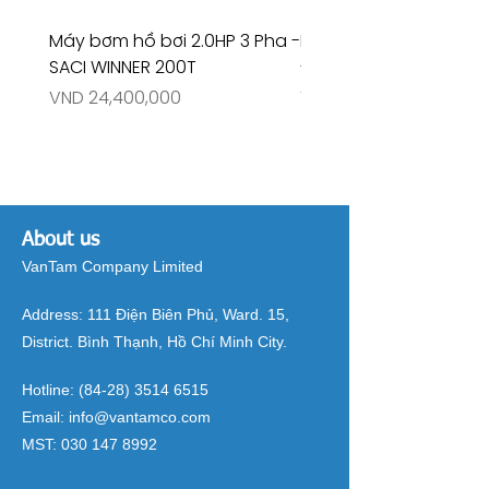
Máy bơm hồ bơi 2.0HP 3 Pha -
Máy bơm hồ bơi 4.5HP
SACI WINNER 200T
- RIVINGTON 30708
Price
Price
VND 24,400,000
VND 26,515,000
About us
VanTam Company Limited
Address:
111 Điện Biên Phủ, Ward. 15,
District. Bình Thạnh, Hồ Chí Minh City.
Hotline:
(84-28) 3514 6515
Email:
info@vantamco.com
MST:
030 147 8992