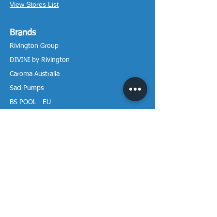
View Stores List
Brands
Rivington Group
DIVINI by Rivington
Caroma Australia
Saci Pumps
BS POOL - EU
DAVEY Pumps
Waterco Australia
Information
More About us
Visit our Showroom
Return Policy
Privacy Policy
Warranty Policy