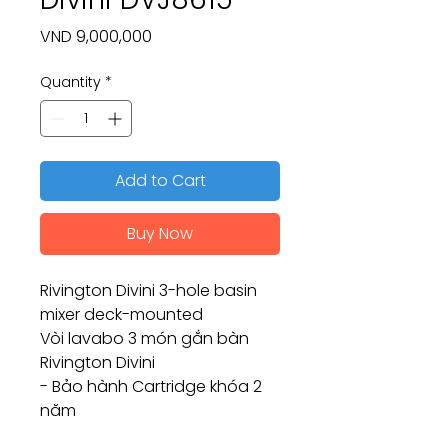
Price
VND 9,000,000
Quantity
*
Add to Cart
Buy Now
Rivington Divini 3-hole basin
mixer deck-mounted
Vòi lavabo 3 món gắn bàn
Rivington Divini
- Bảo hành Cartridge khóa 2
năm