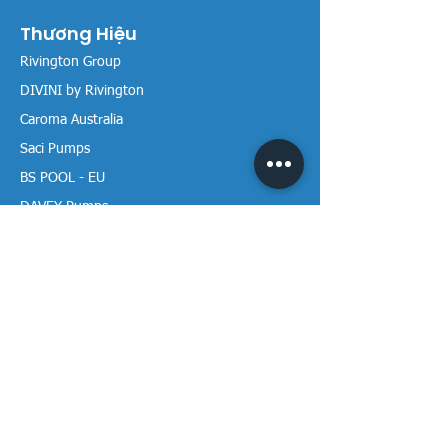
Thương Hiệu
Rivington Group
DIVINI by Rivington
Caroma Australia
Saci Pumps
BS POOL - EU
DAVEY Pumps
Waterco Australia
Thông tin
Giới thiệu chúng tôi
Liên hệ / Tìm chúng tôi
Chính sách Trả hàng
Chính sách Bảo mật
Chính sách Bảo hành
Thanh toán & Giao hàng