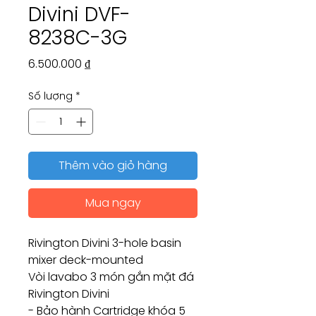
Divini DVF-
8238C-3G
Giá
6.500.000 ₫
Số lượng
*
Thêm vào giỏ hàng
Mua ngay
Rivington Divini 3-hole basin
mixer deck-mounted
Vòi lavabo 3 món gắn mặt đá
Rivington Divini
- Bảo hành Cartridge khóa 5