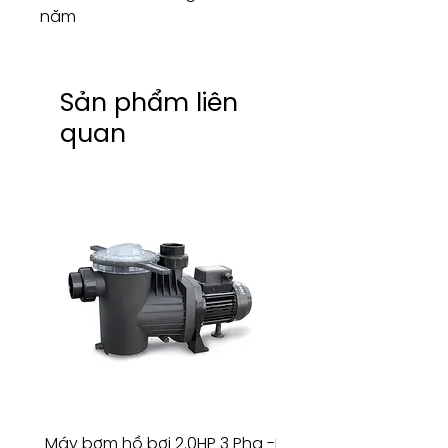
năm
Sản phẩm liên
quan
Máy bơm hồ bơi 2.0HP 3 Pha -
Máy bơm hồ bơi 4.5HP