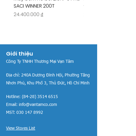
SACI WINNER 200T
- RIVINGTON 30708
Giá
Giá
24.400.000 ₫
26.515.000 ₫
Giới thiệu
Công Ty TNHH Thương Mại Vạn Tâm
Địa chỉ:
240A Dương Đình Hội, Phường Tăng
Nhơn Phú, Khu Phố 3, Thủ Đức, Hồ Chí Minh
Hotline:
(84-28) 3514 6515
Email:
info@vantamco.com
MST:
030 147 8992
View Stores List