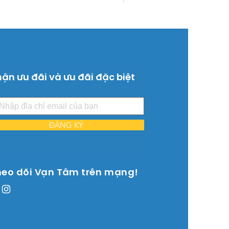
Giá
26.515.000 ₫
ận ưu đãi và ưu đãi đặc biệt
ĐĂNG KÝ
heo dõi Vạn Tâm trên mạng!