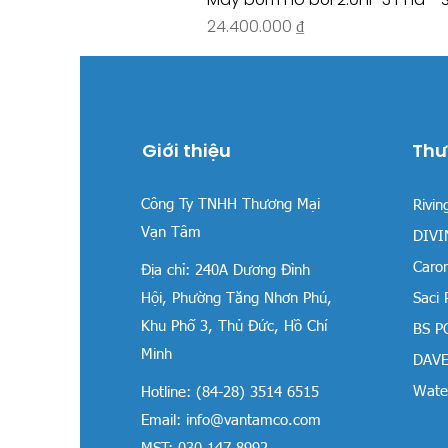
Giá
24.400.000 ₫
Giới thiệu
Thư
Công Ty TNHH Thương Mại
Rivin
Vạn Tâm
DIVIN
Carom
Địa chỉ:
240A Dương Đình
Hội, Phường Tăng Nhơn Phú,
Saci
Khu Phố 3, Thủ Đức, Hồ Chí
BS P
Minh
DAVE
Water
Hotline: (84-28) 3514 6515
Email:
info@vantamco.com