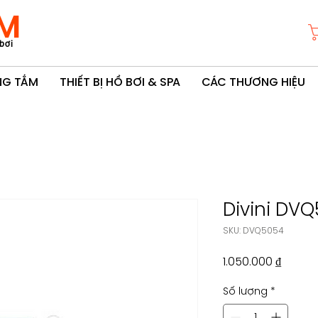
M
bơi
ÒNG TẮM
THIẾT BỊ HỒ BƠI & SPA
CÁC THƯƠNG HIỆU
Divini DV
SKU: DVQ5054
Giá
1.050.000 ₫
Số lượng
*