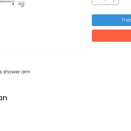
Thê
ss shower arm
an