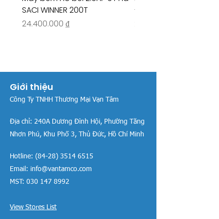
SACI WINNER 200T
- RIVINGTON 30708
Giá
Giá
24.400.000 ₫
26.515.000 ₫
Giới thiệu
Công Ty TNHH Thương Mại Vạn Tâm
Địa chỉ:
240A Dương Đình Hội, Phường Tăng
Nhơn Phú, Khu Phố 3, Thủ Đức, Hồ Chí Minh
Hotline:
(84-28) 3514 6515
Email:
info@vantamco.com
MST:
030 147 8992
View Stores List