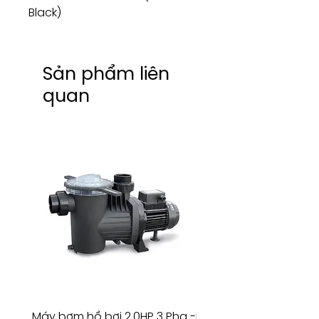
Black)
Sản phẩm liên
quan
Máy bơm hồ bơi 2.0HP 3 Pha -
Máy bơm hồ bơi 4.5HP