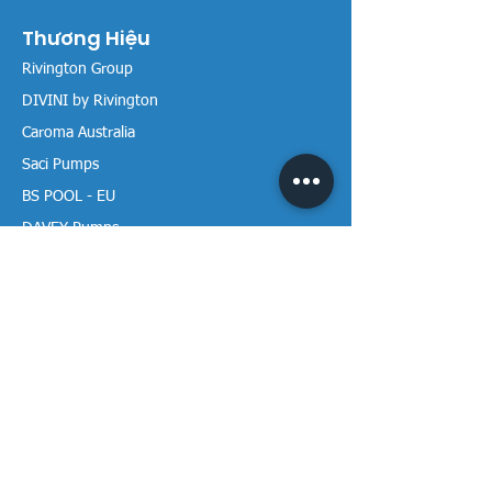
Thương Hiệu
Rivington Group
DIVINI by Rivington
Caroma Australia
Saci Pumps
BS POOL - EU
DAVEY Pumps
Waterco Australia
Thông tin
Giới thiệu chúng tôi
Liên hệ / Tìm chúng tôi
Chính sách Trả hàng
Chính sách Bảo mật
Chính sách Bảo hành