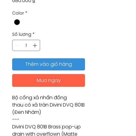
Giá
680.000 ₫
Color
*
Số lượng
*
Thêm vào giỏ hàng
Mua ngay
Bộ cống xả nhấn đồng
thau có xả tràn Divini DVQ 801B
(Đen Nhám)
---
Divini DVQ 801B Brass pop-up
drain with overflown (Matte