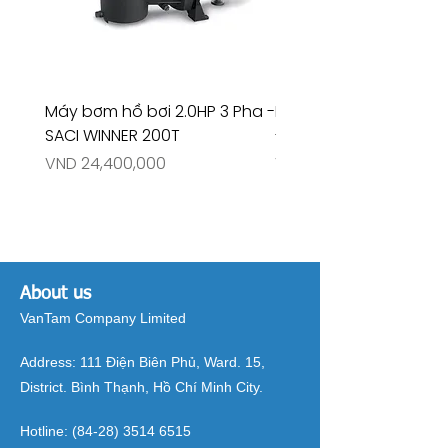
Máy bơm hồ bơi 2.0HP 3 Pha -
Máy bơm hồ bơi 4.5HP
SACI WINNER 200T
- RIVINGTON 30708
Price
Price
VND 24,400,000
VND 26,515,000
About us
VanTam Company Limited
Address:
111 Điện Biên Phủ, Ward. 15,
District. Bình Thạnh, Hồ Chí Minh City.
Hotline:
(84-28) 3514 6515