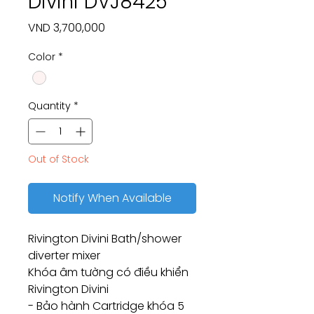
Divini DVJ8425
Price
VND 3,700,000
Color
*
Quantity
*
Out of Stock
Notify When Available
Rivington Divini Bath/shower
diverter mixer
Khóa âm tường có điều khiển
Rivington Divini
- Bảo hành Cartridge khóa 5