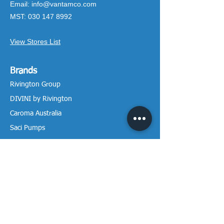
Email:
info@vantamco.com
MST:
030 147 8992
View Stores List
Brands
Rivington Group
DIVINI by Rivington
Caroma Australia
Saci Pumps
BS POOL - EU
DAVEY Pumps
Waterco Australia
Information
More About us
Visit our Showroom