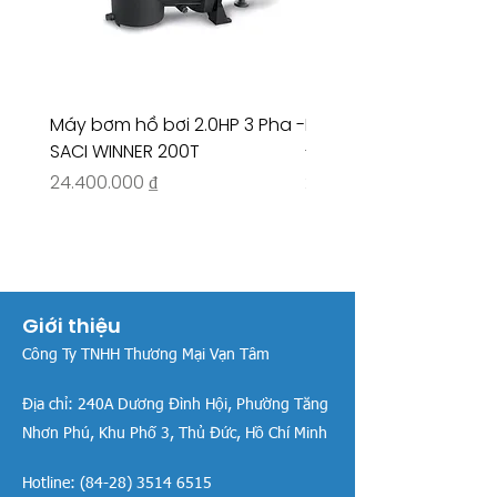
Máy bơm hồ bơi 2.0HP 3 Pha -
Máy bơm hồ bơi 4.5HP
SACI WINNER 200T
- RIVINGTON 30708
Giá
Giá
24.400.000 ₫
26.515.000 ₫
Giới thiệu
Công Ty TNHH Thương Mại Vạn Tâm
Địa chỉ:
240A Dương Đình Hội, Phường Tăng
Nhơn Phú, Khu Phố 3, Thủ Đức, Hồ Chí Minh
Hotline:
(84-28) 3514 6515