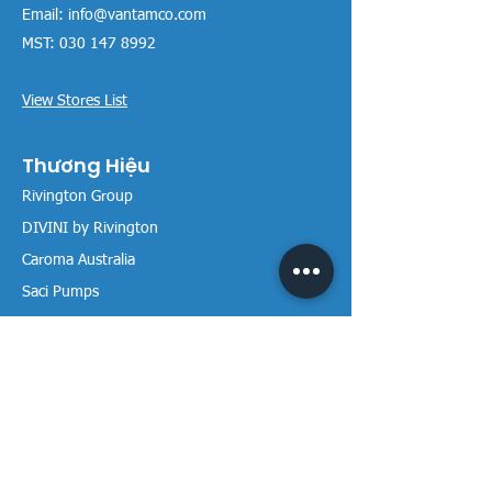
Email:
info@vantamco.com
MST:
030 147 8992
View Stores List
Thương Hiệu
Rivington Group
DIVINI by Rivington
Caroma Australia
Saci Pumps
BS POOL - EU
DAVEY Pumps
Waterco Australia
Thông tin
Giới thiệu chúng tôi