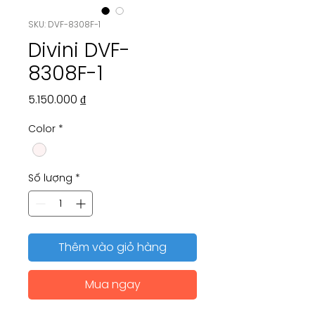
SKU: DVF-8308F-1
Divini DVF-
8308F-1
Giá
5.150.000 ₫
Color
*
Số lượng
*
Thêm vào giỏ hàng
Mua ngay