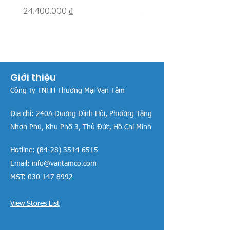
Giá
Giá
24.400.000 ₫
26.515.000 ₫
Giới thiệu
Công Ty TNHH Thương Mại Vạn Tâm
Địa chỉ:
240A Dương Đình Hội, Phường Tăng
Nhơn Phú, Khu Phố 3, Thủ Đức, Hồ Chí Minh
Hotline:
(84-28) 3514 6515
Email:
info@vantamco.com
MST:
030 147 8992
View Stores List