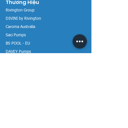
Thương Hiệu
Rivington Group
DIVINI by Rivington
Caroma Australia
Saci Pumps
BS POOL - EU
DAVEY Pumps
Waterco Australia
Thông tin
Giới thiệu chúng tôi
Liên hệ / Tìm chúng tôi
Chính sách Trả hàng
Chính sách Bảo mật
Chính sách Bảo hành
Thanh toán & Giao hàng