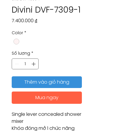
Divini DVF-7309-1
Giá
7.400.000 ₫
Color
*
Số lượng
*
Thêm vào giỏ hàng
Mua ngay
Single lever concealed shower
mixer
Khóa đóng mở 1 chức năng