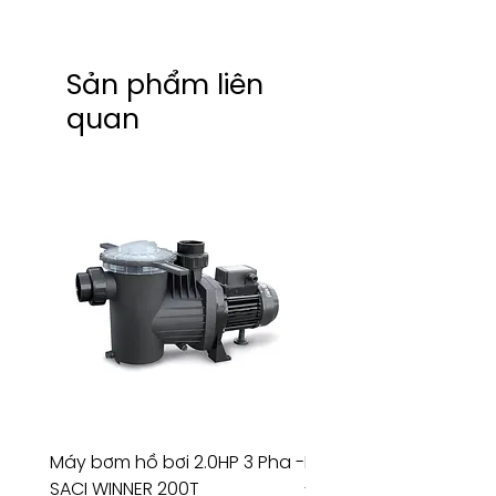
Sản phẩm liên
quan
Máy bơm hồ bơi 2.0HP 3 Pha -
Máy bơm hồ bơi 4.5HP
SACI WINNER 200T
- RIVINGTON 30708