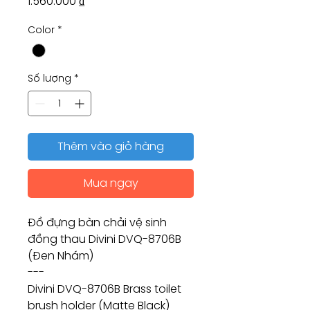
Giá
1.560.000 ₫
Color
*
Số lượng
*
Thêm vào giỏ hàng
Mua ngay
Đồ đựng bàn chải vệ sinh
đồng thau Divini DVQ-8706B
(Đen Nhám)
---
Divini DVQ-8706B Brass toilet
brush holder (Matte Black)