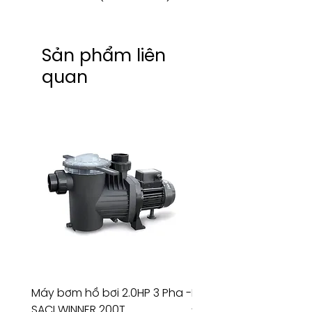
Sản phẩm liên
quan
Máy bơm hồ bơi 2.0HP 3 Pha -
Máy bơm hồ bơi 4.5HP
SACI WINNER 200T
- RIVINGTON 30708