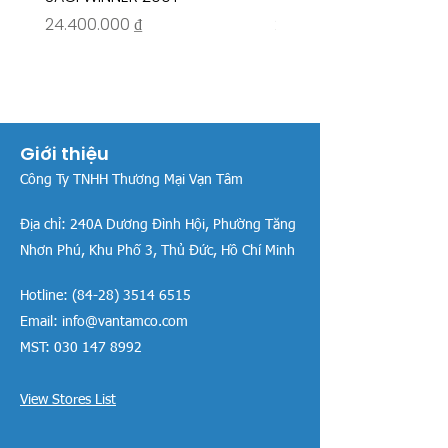
Giá
Giá
24.400.000 ₫
26.515.000 ₫
Giới thiệu
Công Ty TNHH Thương Mại Vạn Tâm
Địa chỉ:
240A Dương Đình Hội, Phường Tăng
Nhơn Phú, Khu Phố 3, Thủ Đức, Hồ Chí Minh
Hotline:
(84-28) 3514 6515
Email:
info@vantamco.com
MST:
030 147 8992
View Stores List