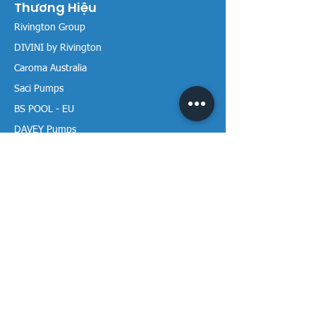
Thương Hiệu
Rivington Group
DIVINI by Rivington
Caroma Australia
Saci Pumps
BS POOL - EU
DAVEY Pumps
Waterco Australia
Thông tin
Giới thiệu chúng tôi
Liên hệ / Tìm chúng tôi
Chính sách Trả hàng
Chính sách Bảo mật
Chính sách Bảo hành
Thanh toán & Giao hàng