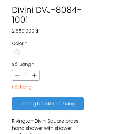
Divini DVJ-8084-
1001
Giá
2.650.000 ₫
Color
*
Số lượng
*
Hết hàng
Thông báo khi có hàng
Rivington Divini Square brass
hand shower with shower