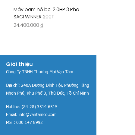
Máy bơm hồ bơi 2.0HP 3 Pha -
Máy bơm hồ bơi 4.5HP
SACI WINNER 200T
- RIVINGTON 30708
Giá
Giá
24.400.000 ₫
26.515.000 ₫
Giới thiệu
Công Ty TNHH Thương Mại Vạn Tâm
Địa chỉ:
240A Dương Đình Hội, Phường Tăng
Nhơn Phú, Khu Phố 3, Thủ Đức, Hồ Chí Minh
Hotline:
(84-28) 3514 6515
Email:
info@vantamco.com
MST:
030 147 8992