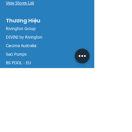
View Stores List
Thương Hiệu
Rivington Group
DIVINI by Rivington
Caroma Australia
Saci Pumps
BS POOL - EU
DAVEY Pumps
Waterco Australia
Thông tin
Giới thiệu chúng tôi
Liên hệ / Tìm chúng tôi
Chính sách Trả hàng
Chính sách Bảo mật