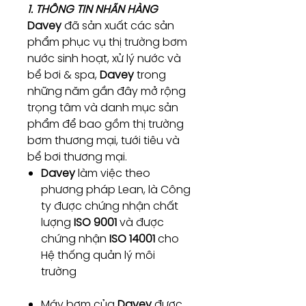
1. THÔNG TIN NHÃN HÀNG
Davey
đã sản xuất các sản
phẩm phục vụ thị trường bơm
nước sinh hoạt, xử lý nước và
bể bơi & spa,
Davey
trong
những năm gần đây mở rộng
trọng tâm và danh mục sản
phẩm để bao gồm thị trường
bơm thương mại, tưới tiêu và
bể bơi thương mại.
Davey
làm việc theo
phương pháp Lean, là Công
ty được chứng nhận chất
lượng
ISO 9001
và được
chứng nhận
ISO 14001
cho
Hệ thống quản lý môi
trường
Máy bơm của
Davey
được