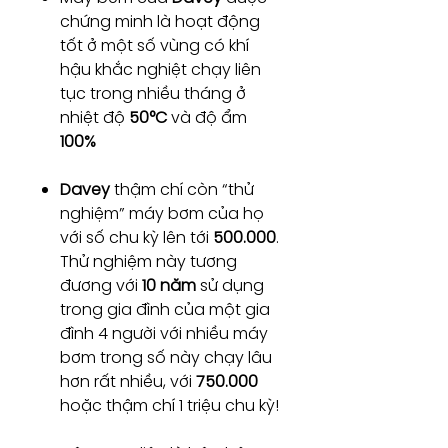
chứng minh là hoạt động
tốt ở một số vùng có khí
hậu khắc nghiệt chạy liên
tục trong nhiều tháng ở
nhiệt độ
50°C
và độ ẩm
100%
Davey
thậm chí còn “thử
nghiệm” máy bơm của họ
với số chu kỳ lên tới
500.000
.
Thử nghiệm này tương
đương với
10 năm
sử dụng
trong gia đình của một gia
đình 4 người với nhiều máy
bơm trong số này chạy lâu
hơn rất nhiều, với
750.000
hoặc thậm chí 1 triệu chu kỳ!