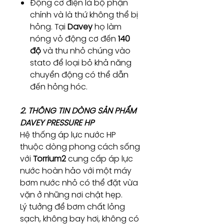
Động cơ điện là bộ phận
chính và là thứ không thể bị
hỏng. Tại
Davey
họ làm
nóng vỏ động cơ đến
140
độ
và thu nhỏ chúng vào
stato để loại bỏ khả năng
chuyển động có thể dẫn
đến hỏng hóc.
2. THÔNG TIN DÒNG SẢN PHẨM
DAVEY PRESSURE HP
Hệ thống áp lực nước HP
thuộc dòng phong cách sống
với
Torrium2
cung cấp áp lực
nước hoàn hảo với một máy
bơm nước nhỏ có thể đặt vừa
vặn ở những nơi chật hẹp.
Lý tưởng để bơm chất lỏng
sạch, không bay hơi, không có