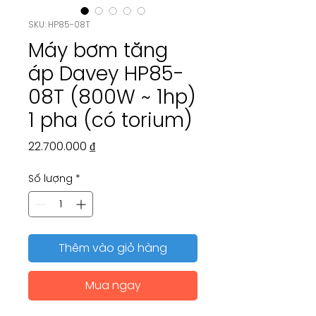
SKU: HP85-08T
Máy bơm tăng
áp Davey HP85-
08T (800W ~ 1hp)
1 pha (có torium)
Giá
22.700.000 ₫
Số lượng
*
Thêm vào giỏ hàng
Mua ngay