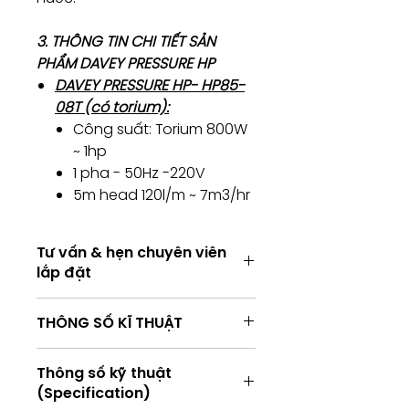
3. THÔNG TIN CHI TIẾT SẢN
PHẨM DAVEY PRESSURE HP
DAVEY PRESSURE HP- HP85-
08T (có torium):
Công suất: Torium 800W
~ 1hp
1 pha - 50Hz -220V
5m head 120l/m ~ 7m3/hr
Tư vấn & hẹn chuyên viên
lắp đặt
Tư vấn kỹ thuật / Hẹn chuyên viên
THÔNG SỐ KĨ THUẬT
lắp đặt
Consulting / Booking for
Installation service
Thông số kỹ thuật
HOTLINE:
Thông
HP45-05
HP65-
HP85-
(Specification)
(+84) 283 514 515
số kĩ
06
08