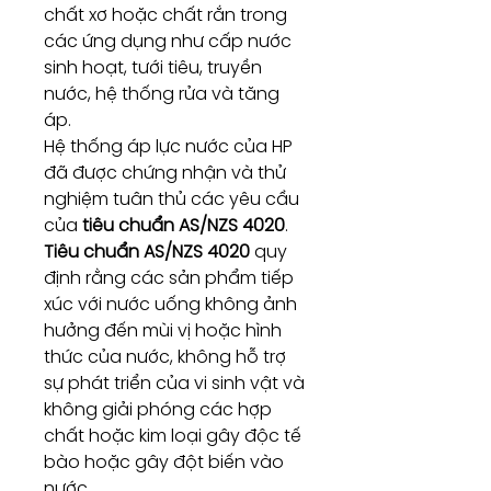
chất xơ hoặc chất rắn trong
các ứng dụng như cấp nước
sinh hoạt, tưới tiêu, truyền
nước, hệ thống rửa và tăng
áp.
Hệ thống áp lực nước của HP
đã được chứng nhận và thử
nghiệm tuân thủ các yêu cầu
của
tiêu chuẩn AS/NZS 4020
.
Tiêu chuẩn AS/NZS 4020
quy
định rằng các sản phẩm tiếp
xúc với nước uống không ảnh
hưởng đến mùi vị hoặc hình
thức của nước, không hỗ trợ
sự phát triển của vi sinh vật và
không giải phóng các hợp
chất hoặc kim loại gây độc tế
bào hoặc gây đột biến vào
nước.