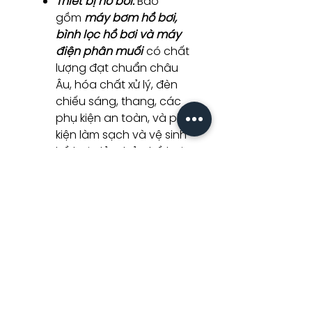
Thiết bị hồ bơi:
Bao
gồm
máy bơm hồ bơi,
bình lọc hồ bơi và máy
điện phân muối
có chất
lượng đạt chuẩn châu
Âu, hóa chất xử lý, đèn
chiếu sáng, thang, các
phụ kiện an toàn, và phụ
kiện làm sạch và vệ sinh
hồ bơi, đảm bảo hồ bơi
của bạn luôn sạch sẽ, an
toàn và sẵn sàng cho
mọi hoạt động vui chơi,
bơi lội.
Vạn Tâm
cam kết cung cấp
sản phẩm chính hãng, có
nguồn gốc rõ ràng, cùng
với dịch vụ tư vấn chuyên
nghiệp và hỗ trợ kỹ thuật