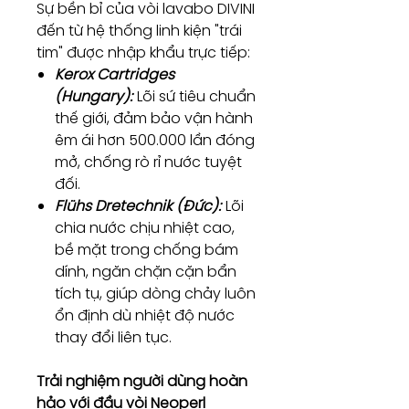
Sự bền bỉ của vòi lavabo DIVINI
đến từ hệ thống linh kiện "trái
tim" được nhập khẩu trực tiếp:
Kerox Cartridges
(Hungary):
Lõi sứ tiêu chuẩn
thế giới, đảm bảo vận hành
êm ái hơn 500.000 lần đóng
mở, chống rò rỉ nước tuyệt
đối.
Flühs Dretechnik (Đức):
Lõi
chia nước chịu nhiệt cao,
bề mặt trong chống bám
dính, ngăn chặn cặn bẩn
tích tụ, giúp dòng chảy luôn
ổn định dù nhiệt độ nước
thay đổi liên tục.
Trải nghiệm người dùng hoàn
hảo với đầu vòi Neoperl