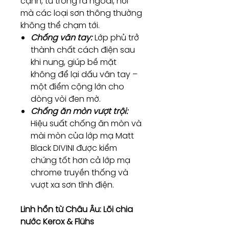
cạnh, từ trong ra ngoài, nơi
mà các loại sơn thông thường
không thể chạm tới.
Chống vân tay:
Lớp phủ trở
thành chất cách điện sau
khi nung, giúp bề mặt
không để lại dấu vân tay –
một điểm cộng lớn cho
dòng vòi đen mờ.
Chống ăn mòn vượt trội:
Hiệu suất chống ăn mòn và
mài mòn của lớp mạ Matt
Black DIVINI được kiểm
chứng tốt hơn cả lớp mạ
chrome truyền thống và
vượt xa sơn tĩnh điện.
Linh hồn từ Châu Âu: Lõi chia
nước Kerox & Flühs