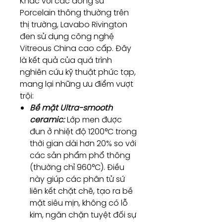
Khác với các dòng sứ
Porcelain thông thường trên
thị trường, Lavabo Rivington
đen sử dụng công nghệ
Vitreous China cao cấp. Đây
là kết quả của quá trình
nghiên cứu kỹ thuật phức tạp,
mang lại những ưu điểm vượt
trội:
Bề mặt Ultra-smooth
ceramic:
Lớp men được
đun ở nhiệt độ 1200°C trong
thời gian dài hơn 20% so với
các sản phẩm phổ thông
(thường chỉ 960°C). Điều
này giúp các phân tử sứ
liên kết chặt chẽ, tạo ra bề
mặt siêu mịn, không có lỗ
kim, ngăn chặn tuyệt đối sự