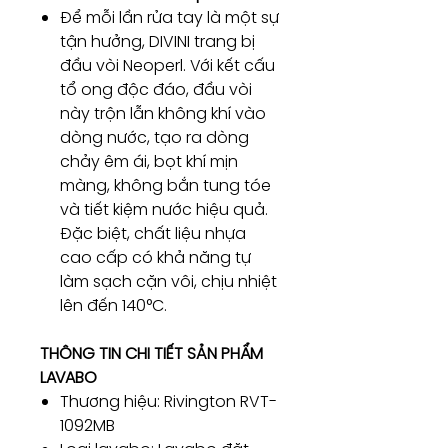
Để mỗi lần rửa tay là một sự
tận hưởng, DIVINI trang bị
đầu vòi Neoperl. Với kết cấu
tổ ong độc đáo, đầu vòi
này trộn lẫn không khí vào
dòng nước, tạo ra dòng
chảy êm ái, bọt khí mịn
màng, không bắn tung tóe
và tiết kiệm nước hiệu quả.
Đặc biệt, chất liệu nhựa
cao cấp có khả năng tự
làm sạch cặn vôi, chịu nhiệt
lên đến 140°C.
THÔNG TIN CHI TIẾT SẢN PHẨM
LAVABO
Thương hiệu: Rivington RVT-
1092MB