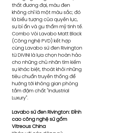
thất đương đại, màu đen
không chỉ là một màu sắc; đó
là biểu tượng của quyền lực,
sự bí ẩn và gu thẩm mỹ tinh tế.
Combo Vòi Lavabo Matt Black
(Công nghệ PVD) kết hợp
cùng Lavabo sứ đen Rivington
từ DIVINI là lựa chọn hoàn hảo
cho những chủ nhân tìm kiếm
sự khác biệt, thoát khỏi những
tiêu chuẩn truyền thống để
hướng tới không gian phòng
tắm đậm chất "Industrial
Luxury".
Lavabo sứ đen Rivington: Đỉnh
cao công nghệ sứ gốm
Vitreous China