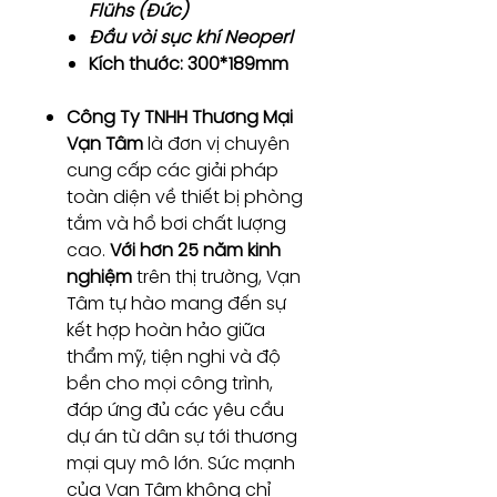
Flühs (Đức)
Đầu vòi sục khí Neoperl
Kích thước: 300*189mm
Công Ty TNHH Thương Mại
Vạn Tâm
là đơn vị chuyên
cung cấp các giải pháp
toàn diện về thiết bị phòng
tắm và hồ bơi chất lượng
cao.
Với hơn 25 năm kinh
nghiệm
trên thị trường, Vạn
Tâm tự hào mang đến sự
kết hợp hoàn hảo giữa
thẩm mỹ, tiện nghi và độ
bền cho mọi công trình,
đáp ứng đủ các yêu cầu
dự án từ dân sự tới thương
mại quy mô lớn. Sức mạnh
của Vạn Tâm không chỉ