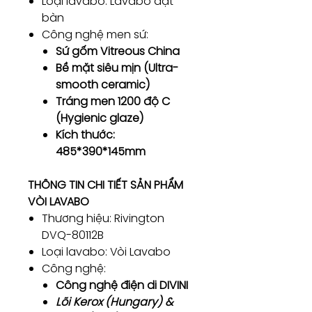
Loại lavabo: Lavabo đặt
bàn
Công nghệ men sứ:
Sứ gốm Vitreous China
Bề mặt siêu mịn (Ultra-
smooth ceramic)
Tráng men 1200 độ C
(Hygienic glaze)
Kích thước:
485*390*145mm
THÔNG TIN CHI TIẾT SẢN PHẨM
VÒI LAVABO
Thương hiệu: Rivington
DVQ-80112B
Loại lavabo: Vòi Lavabo
Công nghệ:
Công nghệ điện di DIVINI
Lõi Kerox (Hungary) &