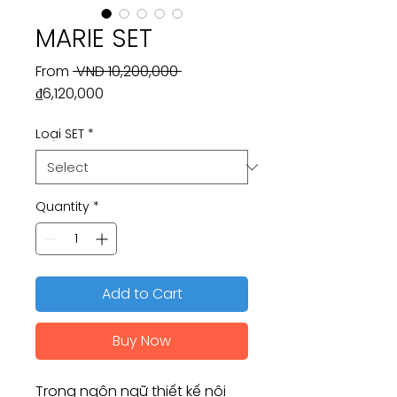
MARIE SET
Regular
From
 VND 10,200,000 
Sale
Price
₫6,120,000
Price
Loại SET
*
Quantity
*
Add to Cart
Buy Now
Trong ngôn ngữ thiết kế nội