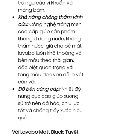
trú ngụ của vi khuẩn và
mảng bám.
Khả năng chống thấm vĩnh
cửu:
Công nghệ tráng men
cao cấp giúp sản phẩm
không ứ đọng nước, không
thấm nước, giữ cho bề mặt
lavabo luôn khô thoáng và
bền màu theo thời gian,
đặc biệt quan trọng với
tông màu đen vốn dễ lộ vết
cặn vôi.
Độ bền cứng cáp:
Nhiệt độ
nung cực cao giúp xương
sứ trở nên đá hóa, chịu lực
tốt và chống trầy xước hiệu
quả.
Vòi Lavabo Matt Black: Tuyệt