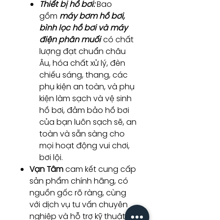
Thiết bị hồ bơi:
Bao
gồm
máy bơm hồ bơi,
bình lọc hồ bơi và máy
điện phân muối
có chất
lượng đạt chuẩn châu
Âu, hóa chất xử lý, đèn
chiếu sáng, thang, các
phụ kiện an toàn, và phụ
kiện làm sạch và vệ sinh
hồ bơi, đảm bảo hồ bơi
của bạn luôn sạch sẽ, an
toàn và sẵn sàng cho
mọi hoạt động vui chơi,
bơi lội.
Vạn Tâm
cam kết cung cấp
sản phẩm chính hãng, có
nguồn gốc rõ ràng, cùng
với dịch vụ tư vấn chuyên
nghiệp và hỗ trợ kỹ thuật