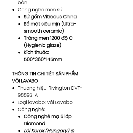
bàn
Công nghệ men sứ:
Sứ gốm Vitreous China
Bề mặt siêu mịn (Ultra-
smooth ceramic)
Tráng men 1200 độ C
(Hygienic glaze)
Kích thước:
500*360*145mm
THÔNG TIN CHI TIẾT SẢN PHẨM
VÒI LAVABO
Thương hiệu: Rivington DVF-
9889B-A
Loại lavabo: Vòi Lavabo
Công nghệ:
Công nghệ mạ 5 lớp
Diamond
Lõi Kerox (Hungary) &