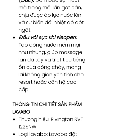
(Đức):
Đảm bảo sự mượt
mà trong mỗi lần gạt cần,
chịu được áp lực nước lớn
và sự biến đổi nhiệt độ đột
ngột.
Đầu vòi sục khí Neoperl:
Tạo dòng nước mềm mại
như nhung, giúp massage
làn da tay và triệt tiêu tiếng
ồn của dòng chảy, mang
lại không gian yên tĩnh cho
resort hoặc căn hộ cao
cấp.
THÔNG TIN CHI TIẾT SẢN PHẨM
LAVABO
Thương hiệu: Rivington RVT-
1225NW
Loại lavabo: Lavabo đặt