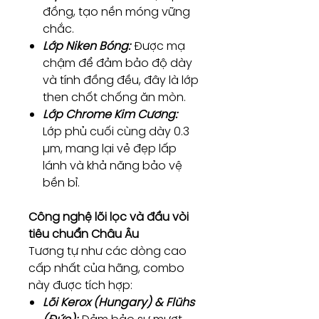
đồng, tạo nền móng vững
chắc.
Lớp Niken Bóng:
Được mạ
chậm để đảm bảo độ dày
và tính đồng đều, đây là lớp
then chốt chống ăn mòn.
Lớp Chrome Kim Cương:
Lớp phủ cuối cùng dày 0.3
µm, mang lại vẻ đẹp lấp
lánh và khả năng bảo vệ
bền bỉ.
Công nghệ lõi lọc và đầu vòi
tiêu chuẩn Châu Âu
Tương tự như các dòng cao
cấp nhất của hãng, combo
này được tích hợp:
Lõi Kerox (Hungary) & Flühs