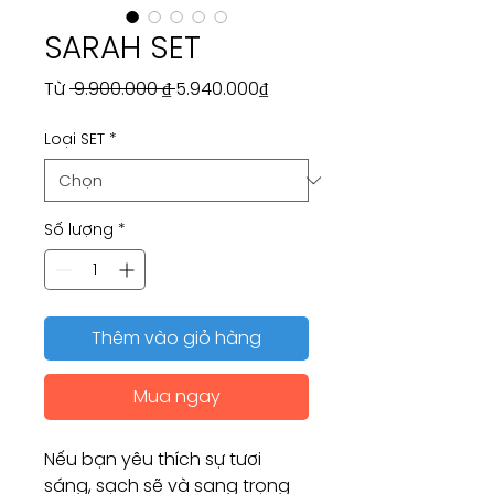
SARAH SET
Giá
Giá
Từ
 9.900.000 ₫ 
5.940.000₫
thông
bán
Loại SET
*
thường
rẻ
Số lượng
*
Thêm vào giỏ hàng
Mua ngay
Nếu bạn yêu thích sự tươi
sáng, sạch sẽ và sang trọng