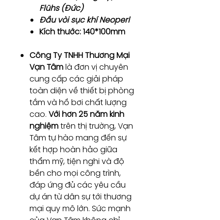
Flühs (Đức)
Đầu vòi sục khí Neoperl
Kích thước: 140*100mm
Công Ty TNHH Thương Mại
Vạn Tâm
là đơn vị chuyên
cung cấp các giải pháp
toàn diện về thiết bị phòng
tắm và hồ bơi chất lượng
cao.
Với hơn 25 năm kinh
nghiệm
trên thị trường, Vạn
Tâm tự hào mang đến sự
kết hợp hoàn hảo giữa
thẩm mỹ, tiện nghi và độ
bền cho mọi công trình,
đáp ứng đủ các yêu cầu
dự án từ dân sự tới thương
mại quy mô lớn. Sức mạnh