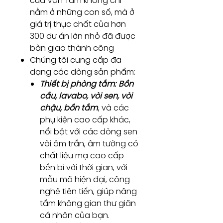
của Vạn Tâm không chỉ
nằm ở những con số, mà ở
giá trị thực chất của hơn
300 dự án lớn nhỏ đã được
bàn giao thành công
Chúng tôi cung cấp đa
dạng các dòng sản phẩm:
Thiết bị phòng tắm:
Bồn
cầu, lavabo, vòi sen, vòi
chậu, bồn tắm
, và các
phụ kiện cao cấp khác,
nổi bật với các dòng sen
vòi âm trần, âm tường có
chất liệu mạ cao cấp
bền bỉ với thời gian, với
mẫu mã hiện đại, công
nghệ tiên tiến, giúp nâng
tầm không gian thư giãn
cá nhân của bạn.