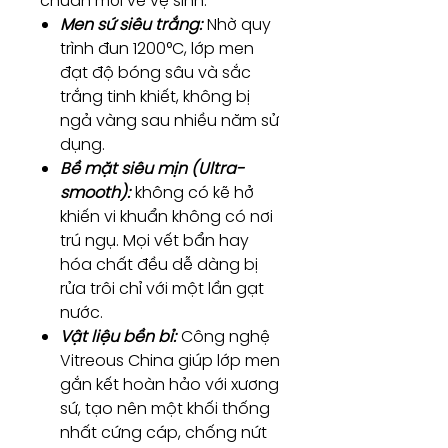
chuẩn mới về vệ sinh:
Men sứ siêu trắng:
Nhờ quy
trình đun 1200°C, lớp men
đạt độ bóng sâu và sắc
trắng tinh khiết, không bị
ngả vàng sau nhiều năm sử
dụng.
Bề mặt siêu mịn (Ultra-
smooth):
không có kẽ hở
khiến vi khuẩn không có nơi
trú ngụ. Mọi vết bẩn hay
hóa chất đều dễ dàng bị
rửa trôi chỉ với một lần gạt
nước.
Vật liệu bền bỉ:
Công nghệ
Vitreous China giúp lớp men
gắn kết hoàn hảo với xương
sứ, tạo nên một khối thống
nhất cứng cáp, chống nứt