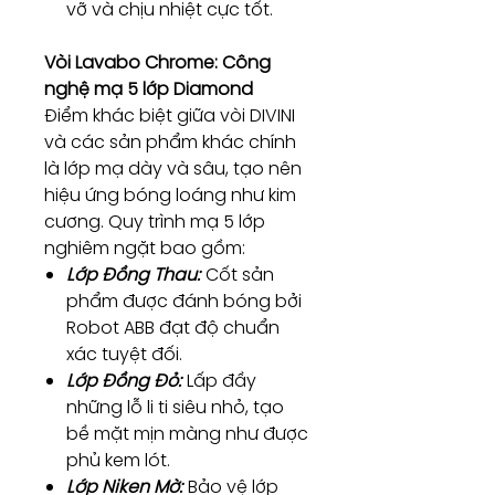
vỡ và chịu nhiệt cực tốt.
Vòi Lavabo Chrome: Công
nghệ mạ 5 lớp Diamond
Điểm khác biệt giữa vòi DIVINI
và các sản phẩm khác chính
là lớp mạ dày và sâu, tạo nên
hiệu ứng bóng loáng như kim
cương. Quy trình mạ 5 lớp
nghiêm ngặt bao gồm:
Lớp Đồng Thau:
Cốt sản
phẩm được đánh bóng bởi
Robot ABB đạt độ chuẩn
xác tuyệt đối.
Lớp Đồng Đỏ:
Lấp đầy
những lỗ li ti siêu nhỏ, tạo
bề mặt mịn màng như được
phủ kem lót.
Lớp Niken Mờ:
Bảo vệ lớp