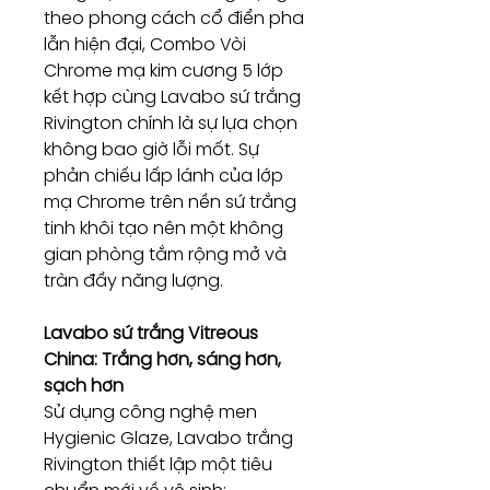
theo phong cách cổ điển pha
lẫn hiện đại, Combo Vòi
Chrome mạ kim cương 5 lớp
kết hợp cùng Lavabo sứ trắng
Rivington chính là sự lựa chọn
không bao giờ lỗi mốt. Sự
phản chiếu lấp lánh của lớp
mạ Chrome trên nền sứ trắng
tinh khôi tạo nên một không
gian phòng tắm rộng mở và
tràn đầy năng lượng.
Lavabo sứ trắng Vitreous
China: Trắng hơn, sáng hơn,
sạch hơn
Sử dụng công nghệ men
Hygienic Glaze, Lavabo trắng
Rivington thiết lập một tiêu