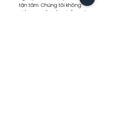
tận tâm. Chúng tôi không
chỉ cung cấp sản phẩm mà
còn kiến tạo nên những
không gian sống và thư
giãn lý tưởng cho khách
hàng
Sản phẩm liên
quan