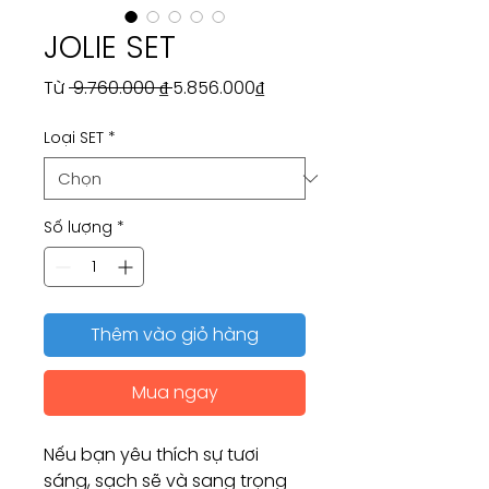
JOLIE SET
Giá
Giá
Từ
 9.760.000 ₫ 
5.856.000₫
thông
bán
Loại SET
*
thường
rẻ
Số lượng
*
Thêm vào giỏ hàng
Mua ngay
Nếu bạn yêu thích sự tươi
sáng, sạch sẽ và sang trọng