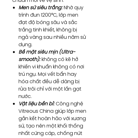
chuẩn mới về vệ sinh:
Men sứ siêu trắng:
Nhờ quy
trình đun 1200°C, lớp men
đạt độ bóng sâu và sắc
trắng tinh khiết, không bị
ngả vàng sau nhiều năm sử
dụng.
Bề mặt siêu mịn (Ultra-
smooth):
không có kẽ hở
khiến vi khuẩn không có nơi
trú ngụ. Mọi vết bẩn hay
hóa chất đều dễ dàng bị
rửa trôi chỉ với một lần gạt
nước.
Vật liệu bền bỉ:
Công nghệ
Vitreous China giúp lớp men
gắn kết hoàn hảo với xương
sứ, tạo nên một khối thống
nhất cứng cáp, chống nứt