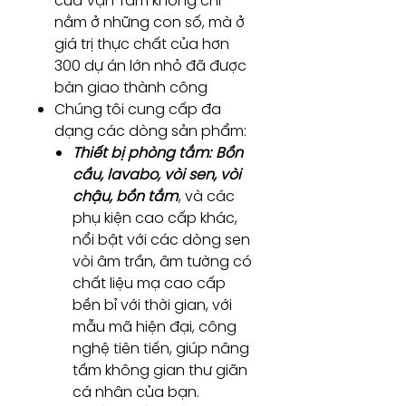
của Vạn Tâm không chỉ
nằm ở những con số, mà ở
giá trị thực chất của hơn
300 dự án lớn nhỏ đã được
bàn giao thành công
Chúng tôi cung cấp đa
dạng các dòng sản phẩm:
Thiết bị phòng tắm:
Bồn
cầu, lavabo, vòi sen, vòi
chậu, bồn tắm
, và các
phụ kiện cao cấp khác,
nổi bật với các dòng sen
vòi âm trần, âm tường có
chất liệu mạ cao cấp
bền bỉ với thời gian, với
mẫu mã hiện đại, công
nghệ tiên tiến, giúp nâng
tầm không gian thư giãn
cá nhân của bạn.