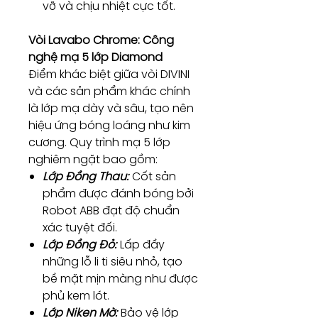
vỡ và chịu nhiệt cực tốt.
Vòi Lavabo Chrome: Công
nghệ mạ 5 lớp Diamond
Điểm khác biệt giữa vòi DIVINI
và các sản phẩm khác chính
là lớp mạ dày và sâu, tạo nên
hiệu ứng bóng loáng như kim
cương. Quy trình mạ 5 lớp
nghiêm ngặt bao gồm:
Lớp Đồng Thau:
Cốt sản
phẩm được đánh bóng bởi
Robot ABB đạt độ chuẩn
xác tuyệt đối.
Lớp Đồng Đỏ:
Lấp đầy
những lỗ li ti siêu nhỏ, tạo
bề mặt mịn màng như được
phủ kem lót.
Lớp Niken Mờ:
Bảo vệ lớp