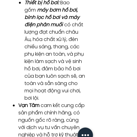
Thiết bị hồ bơi:
Bao
gồm
máy bơm hồ bơi,
bình lọc hồ bơi và máy
điện phân muối
có chất
lượng đạt chuẩn châu
Âu, hóa chất xử lý, đèn
chiếu sáng, thang, các
phụ kiện an toàn, và phụ
kiện làm sạch và vệ sinh
hồ bơi, đảm bảo hồ bơi
của bạn luôn sạch sẽ, an
toàn và sẵn sàng cho
mọi hoạt động vui chơi,
bơi lội.
Vạn Tâm
cam kết cung cấp
sản phẩm chính hãng, có
nguồn gốc rõ ràng, cùng
với dịch vụ tư vấn chuyên
nghiệp và hỗ trợ kỹ thuật