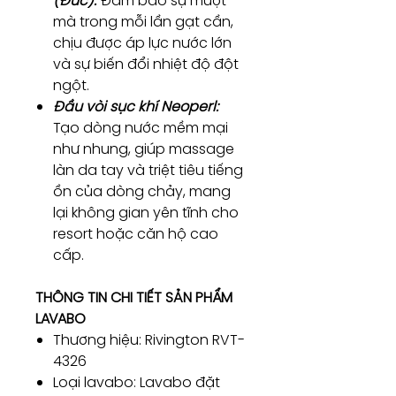
(Đức):
Đảm bảo sự mượt
mà trong mỗi lần gạt cần,
chịu được áp lực nước lớn
và sự biến đổi nhiệt độ đột
ngột.
Đầu vòi sục khí Neoperl:
Tạo dòng nước mềm mại
như nhung, giúp massage
làn da tay và triệt tiêu tiếng
ồn của dòng chảy, mang
lại không gian yên tĩnh cho
resort hoặc căn hộ cao
cấp.
THÔNG TIN CHI TIẾT SẢN PHẨM
LAVABO
Thương hiệu: Rivington RVT-
4326
Loại lavabo: Lavabo đặt