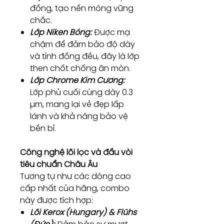
đồng, tạo nền móng vững
chắc.
Lớp Niken Bóng:
Được mạ
chậm để đảm bảo độ dày
và tính đồng đều, đây là lớp
then chốt chống ăn mòn.
Lớp Chrome Kim Cương:
Lớp phủ cuối cùng dày 0.3
µm, mang lại vẻ đẹp lấp
lánh và khả năng bảo vệ
bền bỉ.
Công nghệ lõi lọc và đầu vòi
tiêu chuẩn Châu Âu
Tương tự như các dòng cao
cấp nhất của hãng, combo
này được tích hợp:
Lõi Kerox (Hungary) & Flühs