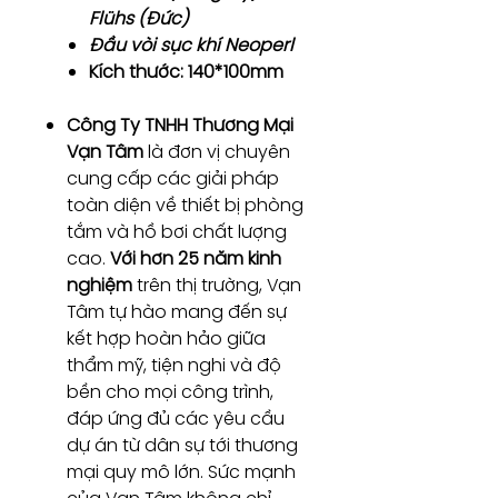
Flühs (Đức)
Đầu vòi sục khí Neoperl
Kích thước: 140*100mm
Công Ty TNHH Thương Mại
Vạn Tâm
là đơn vị chuyên
cung cấp các giải pháp
toàn diện về thiết bị phòng
tắm và hồ bơi chất lượng
cao.
Với hơn 25 năm kinh
nghiệm
trên thị trường, Vạn
Tâm tự hào mang đến sự
kết hợp hoàn hảo giữa
thẩm mỹ, tiện nghi và độ
bền cho mọi công trình,
đáp ứng đủ các yêu cầu
dự án từ dân sự tới thương
mại quy mô lớn. Sức mạnh