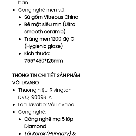
bàn
Công nghệ men sứ:
Sứ gốm Vitreous China
Bề mặt siêu mịn (Ultra-
smooth ceramic)
Tráng men 1200 độ C
(Hygienic glaze)
Kích thước:
755*430*125mm
THÔNG TIN CHI TIẾT SẢN PHẨM
VÒI LAVABO
Thương hiệu: Rivington
DVQ-9889B-A
Loại lavabo: Vòi Lavabo
Công nghệ:
Công nghệ mạ 5 lớp
Diamond
Lõi Kerox (Hungary) &