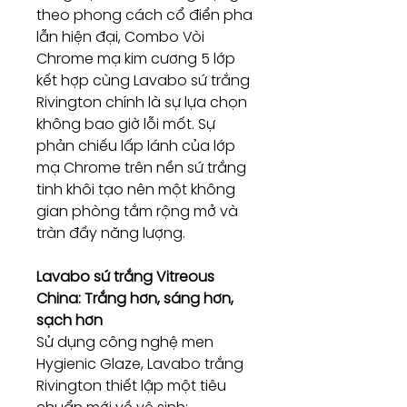
theo phong cách cổ điển pha
lẫn hiện đại, Combo Vòi
Chrome mạ kim cương 5 lớp
kết hợp cùng Lavabo sứ trắng
Rivington chính là sự lựa chọn
không bao giờ lỗi mốt. Sự
phản chiếu lấp lánh của lớp
mạ Chrome trên nền sứ trắng
tinh khôi tạo nên một không
gian phòng tắm rộng mở và
tràn đầy năng lượng.
Lavabo sứ trắng Vitreous
China: Trắng hơn, sáng hơn,
sạch hơn
Sử dụng công nghệ men
Hygienic Glaze, Lavabo trắng
Rivington thiết lập một tiêu