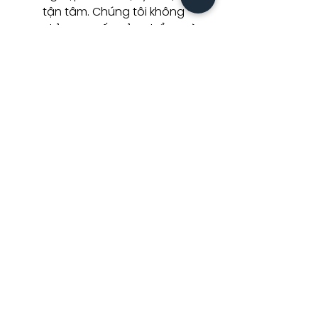
tận tâm. Chúng tôi không
chỉ cung cấp sản phẩm mà
còn kiến tạo nên những
không gian sống và thư
giãn lý tưởng cho khách
hàng
Sản phẩm liên
quan