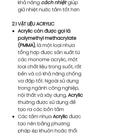
khả năng
cách nhiệt
giúp
giữ nhiệt nước tắm tốt hơn
2.1 VẬT LIỆU ACRYLIC
Acrylic còn được gọi là
polymethyl methacrylate
(PMMA)
, là một loại nhựa
tổng hợp được sản xuất từ
các monome acrylic, một
loại chất liệu trong suốt, rất
bền và có khả năng chống
va đập tốt. Ngoài sử dụng
trong ngành công nghiệp,
nội thất và xây dựng,
Acrylic
thường được sử dụng để
tạo ra các bồn tắm
Các tấm nhựa
Acrylic
được
tạo nên bằng phương
pháp ép khuôn hoặc thổi