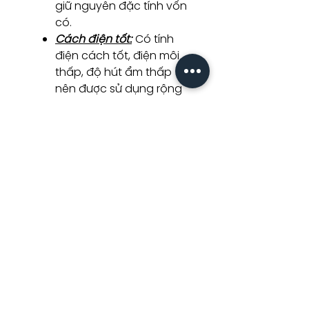
giữ nguyên đặc tính vốn
có.
Cách điện tốt:
Có tính
điện cách tốt, điện môi
thấp, độ hút ẩm thấp
nên được sử dụng rộng
rãi trong các ứng dụng
cách điện.
Khả năng gia công và
tạo hình:
Có khả năng
được gia công và tạo
hình linh hoạt, có thể tạo
ra các sản phẩm phức
tạp và đa dạng theo yêu
cầu.
3. THÔNG TIN CHI TIẾT SẢN PHẨM
BỒN TẮM
Thương hiệu: Rivington B1511