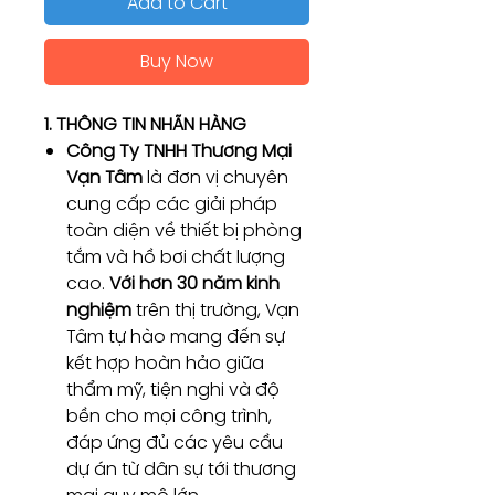
Add to Cart
Buy Now
1. THÔNG TIN NHÃN HÀNG
Công Ty TNHH Thương Mại
Vạn Tâm
là đơn vị chuyên
cung cấp các giải pháp
toàn diện về thiết bị phòng
tắm và hồ bơi chất lượng
cao.
Với hơn 30 năm kinh
nghiệm
trên thị trường, Vạn
Tâm tự hào mang đến sự
kết hợp hoàn hảo giữa
thẩm mỹ, tiện nghi và độ
bền cho mọi công trình,
đáp ứng đủ các yêu cầu
dự án từ dân sự tới thương