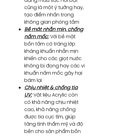
dạng màu sắc nổi bật
cũng là một ý tưởng hay,
tạo điểm nhấn trong
không gian phòng tắm
Bề mặt nhẵn mịn, chống
nấm mốc:
Với bề mặt
bồn tắm có tráng lớp
kháng khuẩn nhẵn mịn
khiến cho các giọt nước
không bị đọng hay các vi
khuẩn nấm mốc gây hại
bám lại
Chịu nhiệt & chống tia
UV:
Vật liệu Acrylic còn
có khả năng chịu nhiệt
cao, khả năng chống
được tia cực tím, giúp
tăng tính thẩm mỹ và độ
bền cho sản phẩm bồn