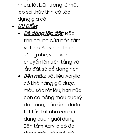
nhựa, lót bên trong là một
lớp sợi thủy tinh có tác
dụng gia cố
ƯU ĐIỂM:
Dễ dàng lắp đặt:
Đặc
tính chung của bồn tắm
vật liệu Acrylic là trọng
lượng nhẹ, việc vận
chuyển lên trên tầng và
lắp đặt sẽ dễ dàng hơn
Bền màu:
Vật liệu Acrylic
có khả năng giữ được
màu sắc rất lâu, hơn nữa
còn có bảng màu cực kỳ
đa dạng, đáp ứng được
tất tần tật nhu cầu sử
dụng của người dùng.
Bồn tắm Acrylic có đa