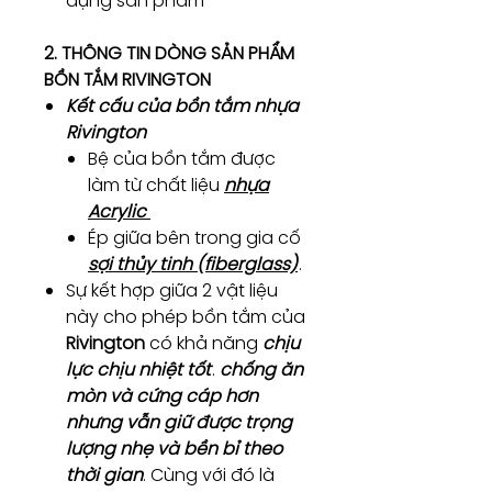
dụng sản phẩm
2. THÔNG TIN DÒNG SẢN PHẨM
BỒN TẮM RIVINGTON
Kết cấu của bồn tắm nhựa
Rivington
Bệ của bồn tắm được
làm từ chất liệu
nhựa
Acrylic
Ép giữa bên trong gia cố
sợi thủy tinh (fiberglass)
.
Sự kết hợp giữa 2 vật liệu
này cho phép bồn tắm của
Rivington
có khả năng
chịu
lực chịu nhiệt tốt
.
chống ăn
mòn và cứng cáp hơn
nhưng vẫn giữ được trọng
lượng nhẹ và bền bỉ theo
thời gian
. Cùng với đó là