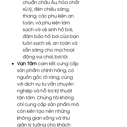
chuẩn châu Âu, hóa chất
xử lý, đèn chiếu sáng,
thang, các phụ kiện an
toàn, và phụ kiện làm
sạch và vệ sinh hồ bơi,
đảm bảo hồ bơi của bạn
luôn sạch sẽ, an toàn và
sẵn sàng cho mọi hoạt
động vui chơi, bơi lội.
Vạn Tâm
cam kết cung cấp
sản phẩm chính hãng, có
nguồn gốc rõ ràng, cùng
với dịch vụ tư vấn chuyên
nghiệp và hỗ trợ kỹ thuật
tận tâm. Chúng tôi không
chỉ cung cấp sản phẩm mà
còn kiến tạo nên những
không gian sống và thư
giãn lý tưởng cho khách