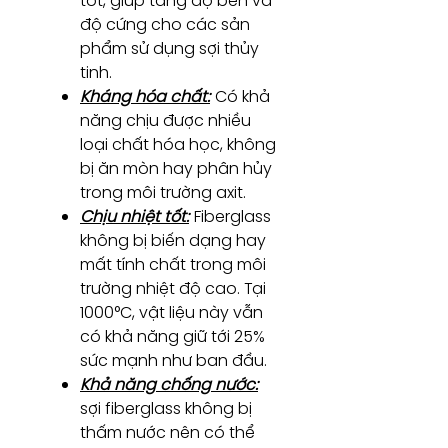
tốt, giúp tăng độ bền và
độ cứng cho các sản
phẩm sử dụng sợi thủy
tinh.
Kháng hóa chất:
Có khả
năng chịu được nhiều
loại chất hóa học, không
bị ăn mòn hay phân hủy
trong môi trường axit.
Chịu nhiệt tốt:
Fiberglass
không bị biến dạng hay
mất tính chất trong môi
trường nhiệt độ cao. Tại
1000°C, vật liệu này vẫn
có khả năng giữ tới 25%
sức mạnh như ban đầu.
Khả năng chống nước:
sợi fiberglass không bị
thấm nước nên có thể