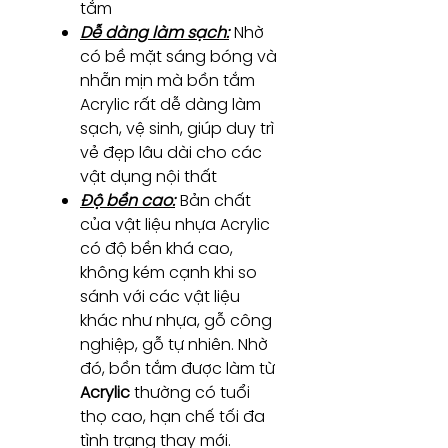
tắm
Dễ dàng làm sạch:
Nhờ
có bề mặt sáng bóng và
nhẵn mịn mà bồn tắm
Acrylic rất dễ dàng làm
sạch, vệ sinh, giúp duy trì
vẻ đẹp lâu dài cho các
vật dụng nội thất
Độ bền cao:
Bản chất
của vật liệu nhựa Acrylic
có độ bền khá cao,
không kém cạnh khi so
sánh với các vật liệu
khác như nhựa, gỗ công
nghiệp, gỗ tự nhiên. Nhờ
đó, bồn tắm được làm từ
Acrylic
thường có tuổi
thọ cao, hạn chế tối đa
tình trạng thay mới.