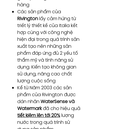
hàng
Các sản phẩm của
Rivington
lấy cảm hứng từ
triết lý thiết kế của Italia kết
hợp cùng với công nghệ
hiện đại trong quá trình sản
xuất tạo nên những sản
phẩm đáp ứng đủ 2 yếu tố
thẩm mỹ và tính năng sử
dụng. Kiến tạo không gian
sử dụng, nâng cao chất
lượng cuộc sống
Kể từ Năm 2003 các sản
phẩm của Rivington được
dán nhãn
WaterSense và
Watermark
đã cho hiệu quả
tiết kiệm lên tới 20%
lượng
nước trong quá trình sử