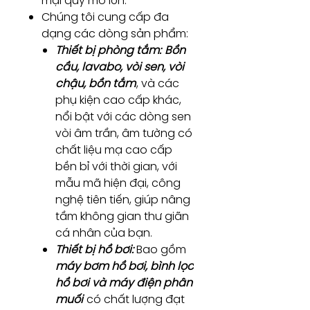
mại quy mô lớn.
Chúng tôi cung cấp đa
dạng các dòng sản phẩm:
Thiết bị phòng tắm:
Bồn
cầu, lavabo, vòi sen, vòi
chậu, bồn tắm
, và các
phụ kiện cao cấp khác,
nổi bật với các dòng sen
vòi âm trần, âm tường có
chất liệu mạ cao cấp
bền bỉ với thời gian, với
mẫu mã hiện đại, công
nghệ tiên tiến, giúp nâng
tầm không gian thư giãn
cá nhân của bạn.
Thiết bị hồ bơi:
Bao gồm
máy bơm hồ bơi, bình lọc
hồ bơi và máy điện phân
muối
có chất lượng đạt