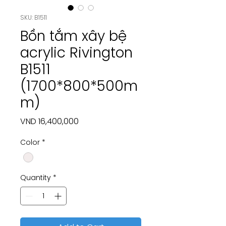
SKU: B1511
Bồn tắm xây bệ
acrylic Rivington
B1511
(1700*800*500m
m)
Price
VND 16,400,000
Color
*
Quantity
*