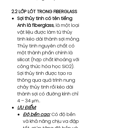
2.2 LỚP LÓT TRONG FIBERGLASS
Sợi thủy tinh có tên tiếng
Anh là fiberglass
, là một loại
vật liệu được làm từ thủy
tinh kéo dài thành sợi mỏng.
Thủy tinh nguyên chất có
một thành phần chính là
silicat (hợp chất khoáng với
công thức hóa học SiO2).
Sợi thủy tinh được tạo ra
thông qua quá trình nung
chảy thủy tinh rồi kéo dài
thành sợi có đường kính chỉ
4 – 34 μm..
ƯU ĐIỂM:
Độ bền cao:
Có độ bền
và khả năng chịu va đập